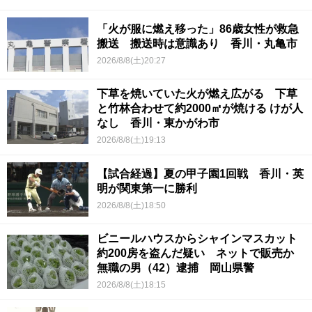
「火が服に燃え移った」86歳女性が救急
搬送 搬送時は意識あり 香川・丸亀市
2026/8/8(土)20:27
下草を焼いていた火が燃え広がる 下草
と竹林合わせて約2000㎡が焼ける けが人
なし 香川・東かがわ市
2026/8/8(土)19:13
【試合経過】夏の甲子園1回戦 香川・英
明が関東第一に勝利
2026/8/8(土)18:50
ビニールハウスからシャインマスカット
約200房を盗んだ疑い ネットで販売か
無職の男（42）逮捕 岡山県警
2026/8/8(土)18:15