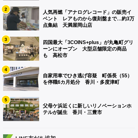
2
人気再燃「アナログレコード」の販売イ
ベント レアものから復刻盤まで…約3万
点集結 天満屋岡山店
3
四国最大「3COINS+plus」が丸亀町グリ
ーンにオープン 大型店舗限定の商品
も 高松市
4
自家用車でひき逃げ容疑 町係長（55）
を停職6カ月処分 香川・多度津町
5
父母ケ浜近くに新しいリノベーションホ
テルが誕生 香川・三豊市