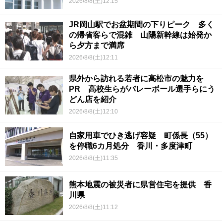
2026/8/8(土)12:15
JR岡山駅でお盆期間の下りピーク 多く
の帰省客らで混雑 山陽新幹線は始発か
ら夕方まで満席
2026/8/8(土)12:11
県外から訪れる若者に高松市の魅力を
PR 高校生らがバレーボール選手らにう
どん店を紹介
2026/8/8(土)12:10
自家用車でひき逃げ容疑 町係長（55）
を停職6カ月処分 香川・多度津町
2026/8/8(土)11:35
熊本地震の被災者に県営住宅を提供 香
川県
2026/8/8(土)11:12