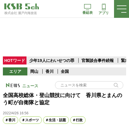
番組表
アプリ
株式会社 瀬戸内海放送
HOTワード
少年19人にわいせつの罪
官製談合事件続報
緊急
エリア
岡山
香川
全国
ニュース
全国高校総体・登山競技に向けて 香川県とまんの
う町が自衛隊と協定
2022/4/26 16:56
香川
スポーツ
生活・話題
行政