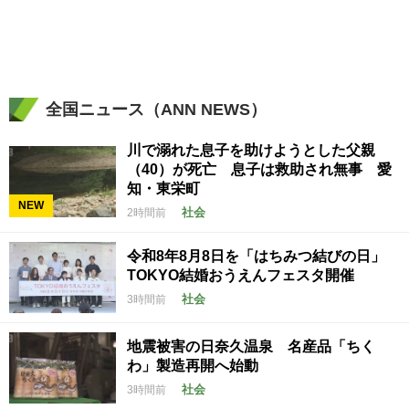
全国ニュース（ANN NEWS）
川で溺れた息子を助けようとした父親
（40）が死亡 息子は救助され無事 愛
知・東栄町
NEW
社会
2時間前
令和8年8月8日を「はちみつ結びの日」
TOKYO結婚おうえんフェスタ開催
社会
3時間前
地震被害の日奈久温泉 名産品「ちく
わ」製造再開へ始動
社会
3時間前