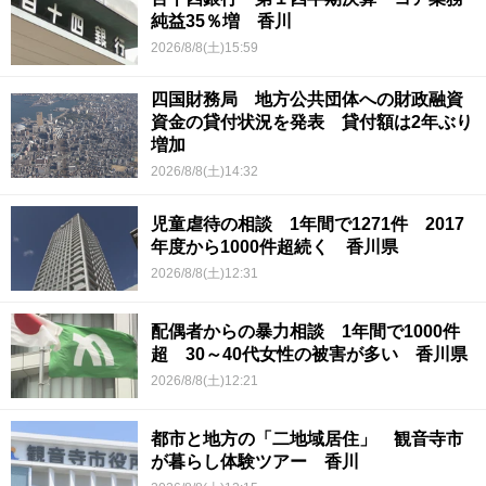
純益35％増 香川
2026/8/8(土)15:59
四国財務局 地方公共団体への財政融資
資金の貸付状況を発表 貸付額は2年ぶり
増加
2026/8/8(土)14:32
児童虐待の相談 1年間で1271件 2017
年度から1000件超続く 香川県
2026/8/8(土)12:31
配偶者からの暴力相談 1年間で1000件
超 30～40代女性の被害が多い 香川県
2026/8/8(土)12:21
都市と地方の「二地域居住」 観音寺市
が暮らし体験ツアー 香川