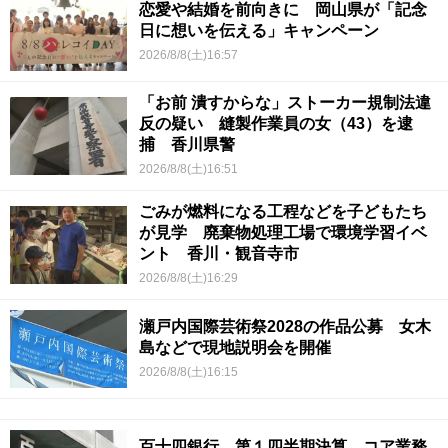
恋愛や結婚を前向きに 岡山県が「記念
日に想いを伝える」キャンペーン
2026/8/8(土)16:57
「お前 潰すからな」ストーカー規制法違
反の疑い 縫製作業員の女（43）を逮
捕 香川県警
2026/8/8(土)16:51
ごみが燃料になる工程などを子どもたち
が見学 廃棄物処理工場で環境学習イベ
ント 香川・観音寺市
2026/8/8(土)16:29
瀬戸内国際芸術祭2028の作品公募 女木
島などで現地説明会を開催
2026/8/8(土)16:15
百十四銀行 第１四半期決算 コア業務