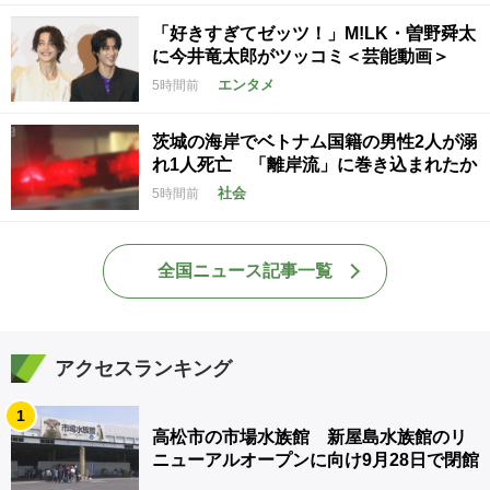
「好きすぎてゼッツ！」M!LK・曽野舜太
に今井竜太郎がツッコミ＜芸能動画＞
エンタメ
5時間前
茨城の海岸でベトナム国籍の男性2人が溺
れ1人死亡 「離岸流」に巻き込まれたか
社会
5時間前
全国ニュース記事一覧
アクセスランキング
1
高松市の市場水族館 新屋島水族館のリ
ニューアルオープンに向け9月28日で閉館