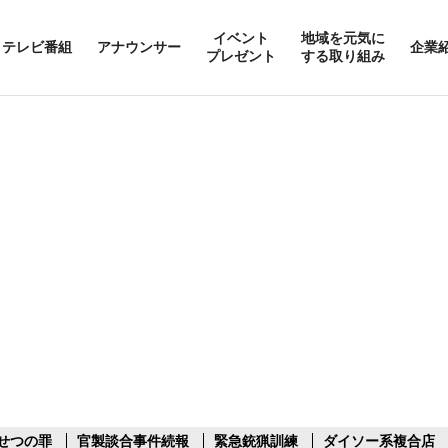
イベント
地域を元気に
テレビ番組
アナウンサー
企業
プレゼント
する取り組み
せつの罪
官製談合事件続報
緊急銃猟訓練
ダイソー系複合店