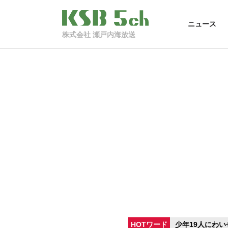
ニュース
株式会社 瀬戸内海放送
HOTワード
少年19人にわい