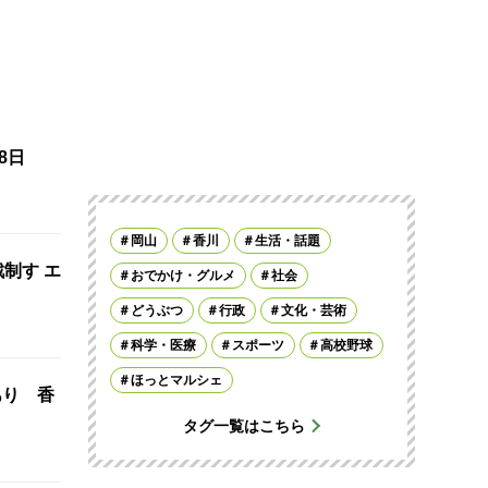
8日
岡山
香川
生活・話題
制す エ
おでかけ・グルメ
社会
どうぶつ
行政
文化・芸術
科学・医療
スポーツ
高校野球
ほっとマルシェ
あり 香
タグ一覧はこちら