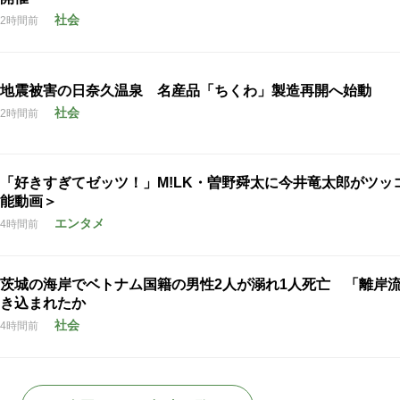
社会
2時間前
地震被害の日奈久温泉 名産品「ちくわ」製造再開へ始動
社会
2時間前
「好きすぎてゼッツ！」M!LK・曽野舜太に今井竜太郎がツッ
能動画＞
エンタメ
4時間前
茨城の海岸でベトナム国籍の男性2人が溺れ1人死亡 「離岸
き込まれたか
社会
4時間前