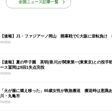
全国ニュース記事一覧
【速報】J1・ファジアーノ岡山 開幕戦でC大阪に逆転負け 
4時間前
【速報】夏の甲子園 英明(香川)が関東第一(東東京)との投手戦
ース冨岡は9回1失点完投
5時間前
「火が服に燃え移った」86歳女性が救急搬送 搬送時は意識
川・丸亀市
5時間前