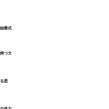
始業式
持つ大
る思
の体力