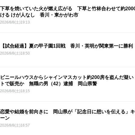
下草を焼いていた火が燃え広がる 下草と竹林合わせて約200
ける けが人なし 香川・東かがわ市
2026/8/8(土)19:13
【試合経過】夏の甲子園1回戦 香川・英明が関東第一に勝利
2026/8/8(土)18:50
ビニールハウスからシャインマスカット約200房を盗んだ疑い
トで販売か 無職の男（42）逮捕 岡山県警
2026/8/8(土)18:15
恋愛や結婚を前向きに 岡山県が「記念日に想いを伝える」キ
ーン
2026/8/8(土)16:57