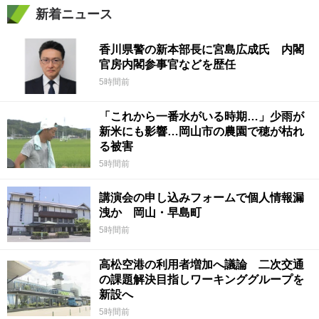
新着ニュース
香川県警の新本部長に宮島広成氏 内閣
官房内閣参事官などを歴任
5時間前
「これから一番水がいる時期…」少雨が
新米にも影響…岡山市の農園で穂が枯れ
る被害
5時間前
講演会の申し込みフォームで個人情報漏
洩か 岡山・早島町
5時間前
高松空港の利用者増加へ議論 二次交通
の課題解決目指しワーキンググループを
新設へ
5時間前