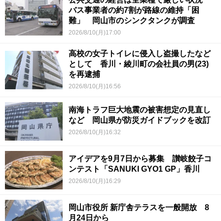
バス事業者の約7割が路線の維持「困
難」 岡山市のシンクタンクが調査
2026/8/10(月)17:00
高校の女子トイレに侵入し盗撮したなど
として 香川・綾川町の会社員の男(23)
を再逮捕
2026/8/10(月)16:56
南海トラフ巨大地震の被害想定の見直し
など 岡山県が防災ガイドブックを改訂
2026/8/10(月)16:32
アイデアを9月7日から募集 讃岐餃子コ
ンテスト「SANUKI GYO1 GP」香川
2026/8/10(月)16:29
岡山市役所 新庁舎テラスを一般開放 8
月24日から