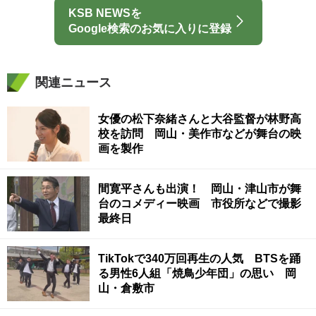
KSB NEWSを
Google検索のお気に入りに登録
関連ニュース
女優の松下奈緒さんと大谷監督が林野高
校を訪問 岡山・美作市などが舞台の映
画を製作
間寛平さんも出演！ 岡山・津山市が舞
台のコメディー映画 市役所などで撮影
最終日
TikTokで340万回再生の人気 BTSを踊
る男性6人組「焼鳥少年団」の思い 岡
山・倉敷市