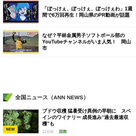
「ぼっけぇ、ぼっけぇ、ぼっけぇわ」1週
間で6万回再生！岡山県のPR動画が話題
なぜ？平林金属男子ソフトボール部の
YouTubeチャンネルがいま人気！ 岡山
市
全国ニュース（ANN NEWS）
ブドウ収穫 猛暑受け異例の早朝に スペ
インのワイナリー 成長進み“過去最速収
穫”も
NEW
国際
12分前