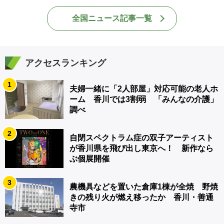
全国ニュース記事一覧
アクセスランキング
1
夫婦一緒に「2人部屋」対応可能の老人ホ
ーム 香川では3割弱 「みんなの介護」
調べ
2
自閉スペクトラム症の双子アーティスト
が香川県を飛び出し東京へ！ 新作なら
ぶ個展開催
3
農機具などを置いた倉庫1棟が全焼 野焼
きの残り火が燃え移ったか 香川・善通
寺市