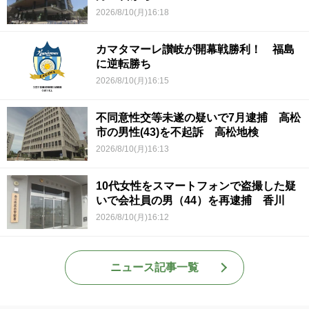
2026/8/10(月)16:18
カマタマーレ讃岐が開幕戦勝利！ 福島
に逆転勝ち
2026/8/10(月)16:15
不同意性交等未遂の疑いで7月逮捕 高松
市の男性(43)を不起訴 高松地検
2026/8/10(月)16:13
10代女性をスマートフォンで盗撮した疑
いで会社員の男（44）を再逮捕 香川
2026/8/10(月)16:12
ニュース記事一覧