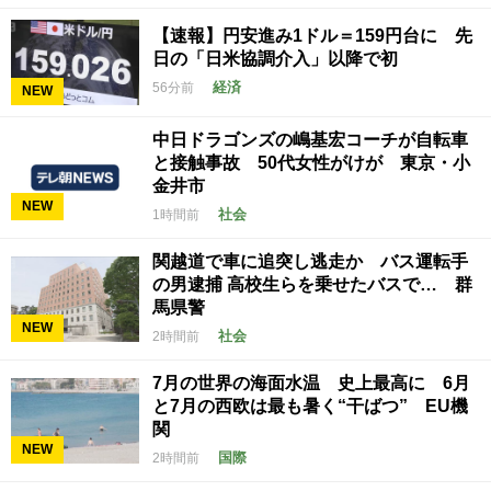
【速報】円安進み1ドル＝159円台に 先
日の「日米協調介入」以降で初
経済
56分前
NEW
中日ドラゴンズの嶋基宏コーチが自転車
と接触事故 50代女性がけが 東京・小
金井市
NEW
社会
1時間前
関越道で車に追突し逃走か バス運転手
の男逮捕 高校生らを乗せたバスで… 群
馬県警
NEW
社会
2時間前
7月の世界の海面水温 史上最高に 6月
と7月の西欧は最も暑く“干ばつ” EU機
関
NEW
国際
2時間前