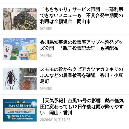
「ももちゃり」サービス再開 一部利用
できないメニューも 不具合発生期間の
利用は全額返金 岡山市
5時間前
香川県知事選の投票率アップへ啓発グッ
ズ公開 「親子投票記念証」も初配布
5時間前
スモモの幹からクビアカツヤカミキリの
ふんなどの農業被害を確認 香川・小豆
島町
5時間前
【天気予報】台風15号の影響…熱帯低気
圧に変わっても12日午後は雨が降りやす
い 岡山・香川
2026/8/10(月)17:53