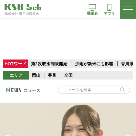
番組表
アプリ
株式会社 瀬戸内海放送
HOTワード
第2次取水制限開始
少雨が新米にも影響
香川県
エリア
岡山
香川
全国
ニュース