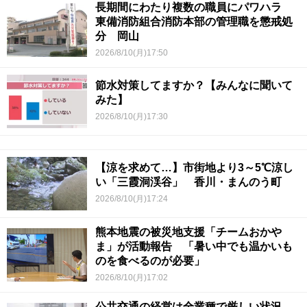
長期間にわたり複数の職員にパワハラ
東備消防組合消防本部の管理職を懲戒処
分 岡山
2026/8/10(月)17:50
節水対策してますか？【みんなに聞いて
みた】
2026/8/10(月)17:30
【涼を求めて…】市街地より3～5℃涼し
い「三霞洞渓谷」 香川・まんのう町
2026/8/10(月)17:24
熊本地震の被災地支援「チームおかや
ま」が活動報告 「暑い中でも温かいも
のを食べるのが必要」
2026/8/10(月)17:02
公共交通の経営は全業種で厳しい状況