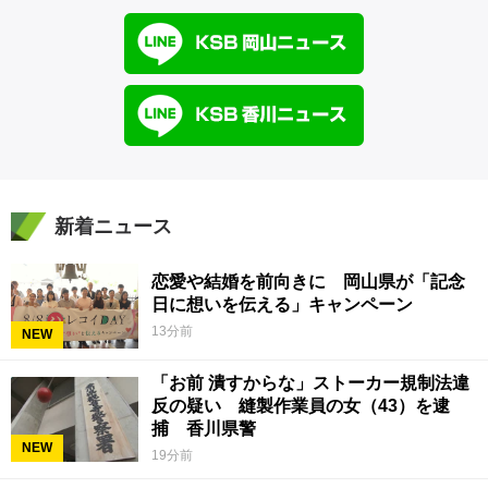
新着ニュース
恋愛や結婚を前向きに 岡山県が「記念
日に想いを伝える」キャンペーン
13分前
NEW
「お前 潰すからな」ストーカー規制法違
反の疑い 縫製作業員の女（43）を逮
捕 香川県警
NEW
19分前