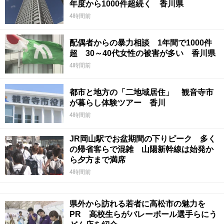
年度から1000件超続く 香川県
4時間前
配偶者からの暴力相談 1年間で1000件
超 30～40代女性の被害が多い 香川県
4時間前
都市と地方の「二地域居住」 観音寺市
が暮らし体験ツアー 香川
4時間前
JR岡山駅でお盆期間の下りピーク 多く
の帰省客らで混雑 山陽新幹線は始発か
ら夕方まで満席
4時間前
県外から訪れる若者に高松市の魅力を
PR 高校生らがバレーボール選手らにう