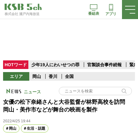
番組表
アプリ
株式会社 瀬戸内海放送
HOTワード
少年19人にわいせつの罪
官製談合事件続報
緊急
エリア
岡山
香川
全国
ニュース
女優の松下奈緒さんと大谷監督が林野高校を訪問
岡山・美作市などが舞台の映画を製作
2022/4/25 19:44
岡山
生活・話題