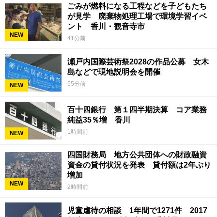
ごみが燃料になる工程などを子どもたち
が見学 廃棄物処理工場で環境学習イベ
ント 香川・観音寺市
NEW
41分前
瀬戸内国際芸術祭2028の作品公募 女木
島などで現地説明会を開催
55分前
NEW
百十四銀行 第１四半期決算 コア業務
純益35％増 香川
1時間前
NEW
四国財務局 地方公共団体への財政融資
資金の貸付状況を発表 貸付額は2年ぶり
増加
NEW
2時間前
児童虐待の相談 1年間で1271件 2017