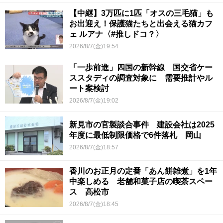
【中継】3万匹に1匹「オスの三毛猫」も
お出迎え！保護猫たちと出会える猫カフ
ェ ルアナ〈#推しドコ？〉
2026/8/7(金)19:54
「一歩前進」四国の新幹線 国交省ケー
ススタディの調査対象に 需要推計やル
ート案検討
2026/8/7(金)19:02
新見市の官製談合事件 建設会社は2025
年度に最低制限価格で6件落札 岡山
2026/8/7(金)18:57
香川のお正月の定番「あん餅雑煮」を1年
中楽しめる 老舗和菓子店の喫茶スペー
ス 高松市
2026/8/7(金)18:45