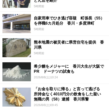
どん店を紹介
5時間前
自家用車でひき逃げ容疑 町係長（55）
を停職6カ月処分 香川・多度津町
5時間前
熊本地震の被災者に県営住宅を提供 香
川県
5時間前
希少糖をメジャーに 香川大生が大阪で
PR ドーナツの試食も
2026/8/8(土)10:24
「お金を取りに帰る」と言って逃げる
所持金なく4010円分の飲食をした疑い
無職の男（58）逮捕 香川県警
2026/8/8(土)09:45