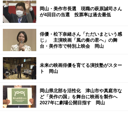
岡山・美作市長選 現職の萩原誠司さん
が4回目の当選 投票率は過去最低
俳優・松下奈緒さん「ただいまという感
じ」 主演映画「風の奏の君へ」の舞
台・美作市で特別上映会 岡山
未来の映画俳優を育てる演技塾がスター
ト 岡山
岡山県北部を活性化 津山市や真庭市な
ど「美作の国」を舞台に映画を製作へ
2027年に劇場公開目指す 岡山