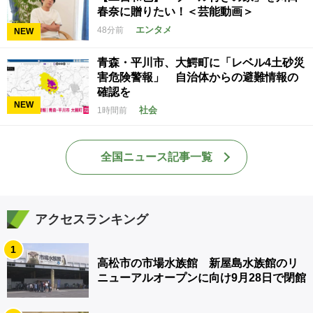
春奈に贈りたい！＜芸能動画＞
エンタメ
48分前
NEW
青森・平川市、大鰐町に「レベル4土砂災
害危険警報」 自治体からの避難情報の
確認を
NEW
社会
1時間前
全国ニュース記事一覧
アクセスランキング
1
高松市の市場水族館 新屋島水族館のリ
ニューアルオープンに向け9月28日で閉館