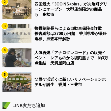
2
四国最大「3COINS+plus」が丸亀町グリ
ーンにオープン 大型店舗限定の商品
も 高松市
3
接骨院院長らによる自動車保険金詐欺
被害総額は2700万円超 香川県警が最終
送検、捜査本部解散
4
人気再燃「アナログレコード」の販売イ
ベント レアものから復刻盤まで…約3万
点集結 天満屋岡山店
5
父母ケ浜近くに新しいリノベーションホ
テルが誕生 香川・三豊市
LINE友だち追加