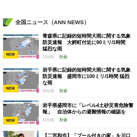
全国ニュース（ANN NEWS）
青森県に記録的短時間大雨に関する気象
防災速報 大鰐町付近に90ミリ/1時間
猛烈な雨
NEW
社会
22分前
岩手県に記録的短時間大雨に関する気象
防災速報 盛岡市に100ミリ/1時間 猛烈
な雨
NEW
社会
30分前
岩手県盛岡市に「レベル4土砂災害危険警
報」 自治体からの避難情報の確認を
社会
42分前
NEW
【二宮和也】「プール付きの家」を川口