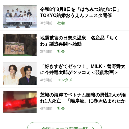
令和8年8月8日を「はちみつ結びの日」
TOKYO結婚おうえんフェスタ開催
社会
3時間前
地震被害の日奈久温泉 名産品「ちく
わ」製造再開へ始動
社会
3時間前
「好きすぎてゼッツ！」M!LK・曽野舜太
に今井竜太郎がツッコミ＜芸能動画＞
エンタメ
4時間前
茨城の海岸でベトナム国籍の男性2人が溺
れ1人死亡 「離岸流」に巻き込まれたか
社会
4時間前