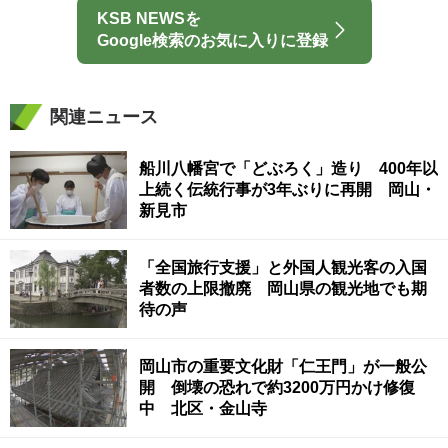
KSB NEWSを
Google検索のお気に入りに登録
関連ニュース
船川八幡宮で「どぶろく」造り 400年以
上続く伝統行事が3年ぶりに再開 岡山・
新見市
「全国旅行支援」と外国人観光客の入国
者数の上限撤廃 岡山県の観光地でも期
待の声
岡山市の重要文化財「仁王門」が一般公
開 倒壊の恐れで約3200万円かけ修復
中 北区・金山寺