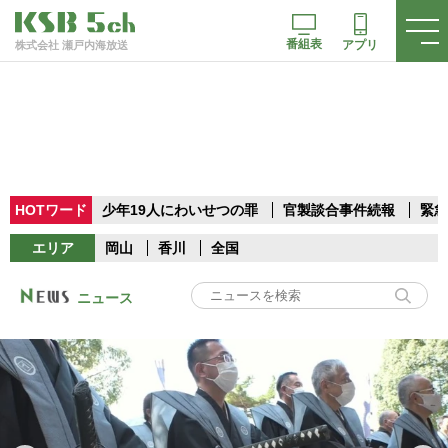
番組表
アプリ
株式会社 瀬戸内海放送
HOTワード
少年19人にわいせつの罪
官製談合事件続報
緊急
エリア
岡山
香川
全国
ニュース