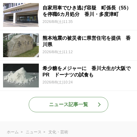
自家用車でひき逃げ容疑 町係長（55）
を停職6カ月処分 香川・多度津町
2026/8/8(土)11:35
熊本地震の被災者に県営住宅を提供 香
川県
2026/8/8(土)11:12
希少糖をメジャーに 香川大生が大阪で
PR ドーナツの試食も
2026/8/8(土)10:24
ニュース記事一覧
ホーム
ニュース
文化・芸術