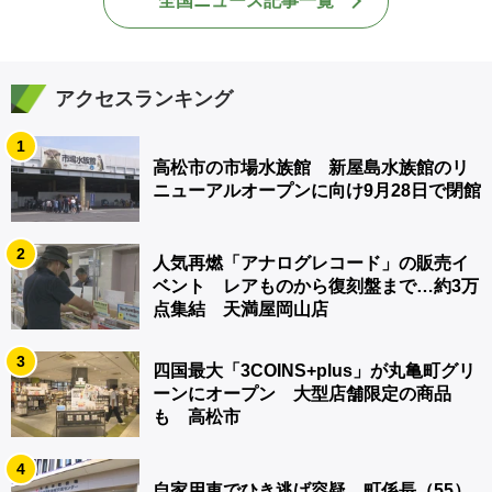
全国ニュース記事一覧
アクセスランキング
1
高松市の市場水族館 新屋島水族館のリ
ニューアルオープンに向け9月28日で閉館
2
人気再燃「アナログレコード」の販売イ
ベント レアものから復刻盤まで…約3万
点集結 天満屋岡山店
3
四国最大「3COINS+plus」が丸亀町グリ
ーンにオープン 大型店舗限定の商品
も 高松市
4
自家用車でひき逃げ容疑 町係長（55）