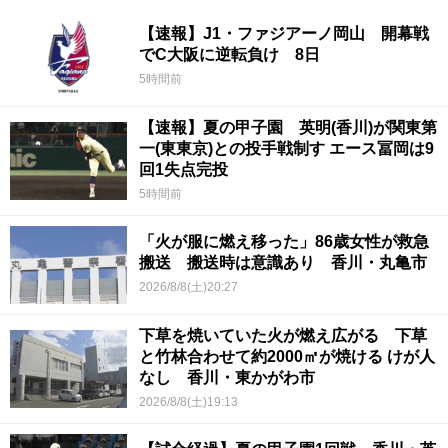
【速報】J1・ファジアーノ岡山 開幕戦
でC大阪に逆転負け 8日
5時間前
【速報】夏の甲子園 英明(香川)が関東第
一(東東京)との投手戦制す エース冨岡は9
回1失点完投
5時間前
「火が服に燃え移った」86歳女性が救急
搬送 搬送時は意識あり 香川・丸亀市
2026/8/8(土)20:27
下草を焼いていた火が燃え広がる 下草
と竹林合わせて約2000㎡が焼ける けが人
なし 香川・東かがわ市
2026/8/8(土)19:13