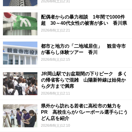
2026/8/8(土)12:31
配偶者からの暴力相談 1年間で1000件
超 30～40代女性の被害が多い 香川県
2026/8/8(土)12:21
都市と地方の「二地域居住」 観音寺市
が暮らし体験ツアー 香川
2026/8/8(土)12:15
JR岡山駅でお盆期間の下りピーク 多く
の帰省客らで混雑 山陽新幹線は始発か
ら夕方まで満席
2026/8/8(土)12:11
県外から訪れる若者に高松市の魅力を
PR 高校生らがバレーボール選手らにう
どん店を紹介
2026/8/8(土)12:10