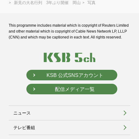
新見の大名行列 3年ぶり開催 岡山
写真
This programme includes material which is copyright of Reuters Limited
and
other material which is copyright of Cable News Network LP, LLLP
(CNN) and
which may be captioned in each text. All rights reserved.
KSB 公式SNSアカウント
配信メディア一覧
ニュース
テレビ番組