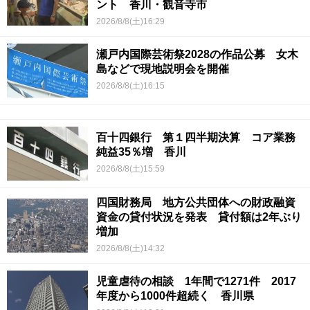
ント 香川・観音寺市
2026/8/8(土)16:29
瀬戸内国際芸術祭2028の作品公募 女木
島などで現地説明会を開催
2026/8/8(土)16:15
百十四銀行 第１四半期決算 コア業務
純益35％増 香川
2026/8/8(土)15:59
四国財務局 地方公共団体への財政融資
資金の貸付状況を発表 貸付額は2年ぶり
増加
2026/8/8(土)14:32
児童虐待の相談 1年間で1271件 2017
年度から1000件超続く 香川県