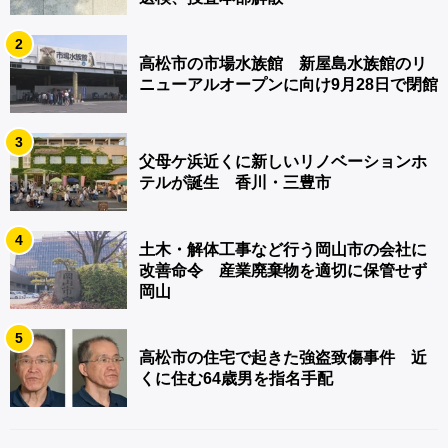
2
高松市の市場水族館 新屋島水族館のリ
ニューアルオープンに向け9月28日で閉館
3
父母ケ浜近くに新しいリノベーションホ
テルが誕生 香川・三豊市
4
土木・解体工事など行う岡山市の会社に
改善命令 産業廃棄物を適切に保管せず
岡山
5
高松市の住宅で起きた強盗致傷事件 近
くに住む64歳男を指名手配