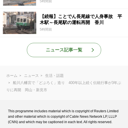
5時間前
【続報】ことでん長尾線で人身事故 平
木駅～長尾駅の運転再開 香川
5時間前
ニュース記事一覧
ホーム
ニュース
生活・話題
船川八幡宮で「どぶろく」造り 400年以上続く伝統行事が3年ぶ
りに再開 岡山・新見市
This programme includes material which is copyright of Reuters Limited
and
other material which is copyright of Cable News Network LP, LLLP
(CNN) and
which may be captioned in each text. All rights reserved.