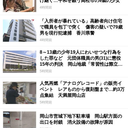
け継ぐ…平和を願う高松市の9歳の少女
4時間前
「入所者が暴れている」高齢者向け住宅
で職員を包丁で突く 傷害の疑いで79歳
男を現行犯逮捕 香川県警
4時間前
8～13歳の少年19人にわいせつな行為を
した罪など 元団体職員の男(31)に懲役
15年の判決 岡山地裁「常習性は際立っ
ていて被害結果も非常に重い」
5時間前
人気再燃「アナログレコード」の販売イ
ベント レアものから復刻盤まで…約3万
点集結 天満屋岡山店
5時間前
岡山市営城下地下駐車場 岡山駅方面の
出口を封鎖 消火設備の故障が原因