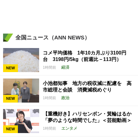
全国ニュース（ANN NEWS）
コメ平均価格 1年10カ月ぶり3100円
台 3198円/5kg（前週比－113円）
経済
1時間前
NEW
小池都知事 地方の税収減に配慮を 高
市総理と会談 消費減税めぐり
政治
1時間前
NEW
【重機好き】ハリセンボン・箕輪はるか
「夢のような時間でした」＜芸能動画＞
エンタメ
1時間前
NEW