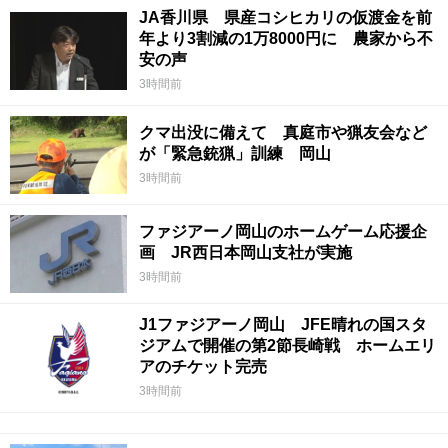
JA香川県 県産コシヒカリの仮渡金を前
年より3割減の1万8000円に 農家から不
安の声
3時間前
クマ出没に備えて 真庭市や猟友会など
が「緊急銃猟」訓練 岡山
3時間前
ファジアーノ岡山のホームゲーム応援企
画 JR西日本岡山支社が実施
3時間前
J1ファジアーノ岡山 JFE晴れの国スタ
ジアムで開催の第2節長崎戦 ホームエリ
アのチケット完売
3時間前