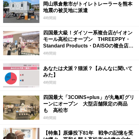
岡山県倉敷市がトイレトレーラーを熊本
地震の被災地に派遣
4時間前
四国最大級！ダイソー系複合店がイオン
モール高松にオープン THREEPPY・
Standard Products・DAISOの複合店は
香川県初
4時間前
あなたは犬派？猫派？【みんなに聞いて
みた】
4時間前
四国最大「3COINS+plus」が丸亀町グリ
ーンにオープン 大型店舗限定の商品
も 高松市
4時間前
【特集】原爆投下81年 戦争の記憶を受