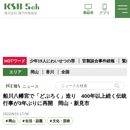
番組表
アプリ
株式会社 瀬戸内海放送
HOTワード
少年19人にわいせつの罪
官製談合事件続報
緊急
エリア
岡山
香川
全国
ニュース
船川八幡宮で「どぶろく」造り 400年以上続く伝統
行事が3年ぶりに再開 岡山・新見市
2022/9/15 17:58
岡山
生活・話題
文化・芸術