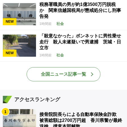
税務署職員の男が約1億3500万円脱税
か 関東信越国税局が懲戒処分にし刑事
告発
NEW
社会
1時間前
「殺意なかった」ボンネットに男性乗せ
走行 殺人未遂疑いで男逮捕 茨城・日
立市
NEW
社会
1時間前
全国ニュース記事一覧
アクセスランキング
1
接骨院院長らによる自動車保険金詐欺
被害総額は2700万円超 香川県警が最終
送検、捜査本部解散