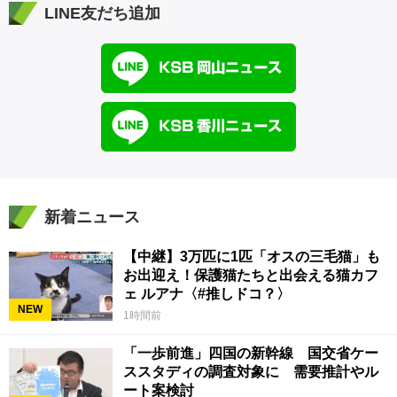
LINE友だち追加
新着ニュース
【中継】3万匹に1匹「オスの三毛猫」も
お出迎え！保護猫たちと出会える猫カフ
ェ ルアナ〈#推しドコ？〉
NEW
1時間前
「一歩前進」四国の新幹線 国交省ケー
ススタディの調査対象に 需要推計やル
ート案検討