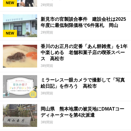
NEW
2時間前
新見市の官製談合事件 建設会社は2025
年度に最低制限価格で6件落札 岡山
2時間前
NEW
香川のお正月の定番「あん餅雑煮」を1年
中楽しめる 老舗和菓子店の喫茶スペー
ス 高松市
3時間前
ミラーレス一眼カメラで撮影して「写真
絵日記」を作ろう 高松市
3時間前
岡山県 熊本地震の被災地にDMATコー
ディネーターを第4次派遣
3時間前