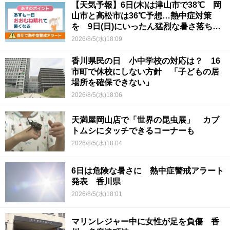
【天気予報】6日(木)は津山市で38℃ 岡
山市と高松市は36℃予想…熱中症対策
を 9日(日)にいったん猛烈な暑さ落ち着
くか
2026/8/5(水)18:09
香川県民の日 小中学校の対応は？ 16
市町で休校にしない方針 「子どもの居
場所を確保できない」
2026/8/5(水)18:06
天満屋岡山店で「世界の昆虫展」 カブ
トムシにタッチできるコーナーも
2026/8/5(水)18:04
6日は危険な暑さに 熱中症警戒アラート
発表 香川県
2026/8/5(水)18:01
マリンレジャー中に女性が足を負傷 香