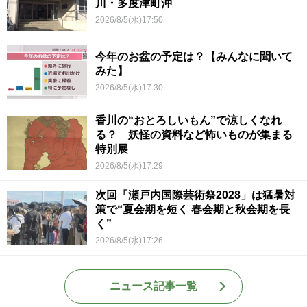
川・多度津町沖
2026/8/5(水)17:50
今年のお盆の予定は？【みんなに聞いて
みた】
2026/8/5(水)17:30
香川の“おとろしいもん”で涼しくなれ
る？ 妖怪の資料など怖いものが集まる
特別展
2026/8/5(水)17:29
次回「瀬戸内国際芸術祭2028」は猛暑対
策で“夏会期を短く 春会期と秋会期を長
く”
2026/8/5(水)17:26
ニュース記事一覧