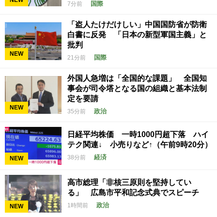
NEW
国際
7分前
「盗人たけだけしい」中国国防省が防衛
白書に反発 「日本の新型軍国主義」と
批判
NEW
国際
21分前
外国人急増は「全国的な課題」 全国知
事会が司令塔となる国の組織と基本法制
定を要請
NEW
政治
35分前
日経平均株価 一時1000円超下落 ハイ
テク関連↓ 小売りなど↑（午前9時20分）
経済
38分前
NEW
高市総理「非核三原則を堅持してい
る」 広島市平和記念式典でスピーチ
政治
1時間前
NEW