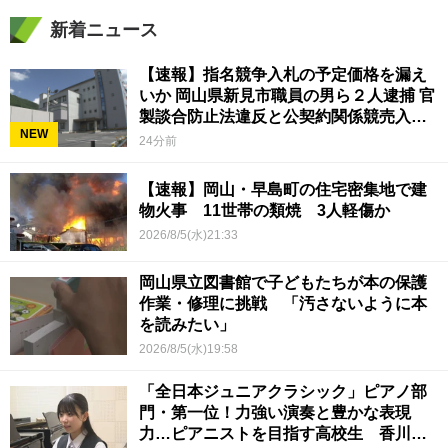
新着ニュース
【速報】指名競争入札の予定価格を漏え
いか 岡山県新見市職員の男ら２人逮捕 官
製談合防止法違反と公契約関係競売入札
NEW
妨害の疑い
24分前
【速報】岡山・早島町の住宅密集地で建
物火事 11世帯の類焼 3人軽傷か
2026/8/5(水)21:33
岡山県立図書館で子どもたちが本の保護
作業・修理に挑戦 「汚さないように本
を読みたい」
2026/8/5(水)19:58
「全日本ジュニアクラシック」ピアノ部
門・第一位！力強い演奏と豊かな表現
力…ピアニストを目指す高校生 香川