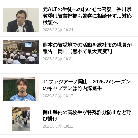
元ALTの生徒へのわいせつ容疑 香川県
教委は被害把握も警察に相談せず…対応
検証へ
2026/8/5(水)18:24
熊本の被災地での活動を総社市の職員が
報告 岡山【熊本で最大震度7】
2026/8/5(水)18:21
J1ファジアーノ岡山 2026-27シーズン
のキャプテンは竹内涼選手
2026/8/5(水)18:17
岡山県内の高校生が特殊詐欺防止など呼
び掛け
2026/8/5(水)18:11