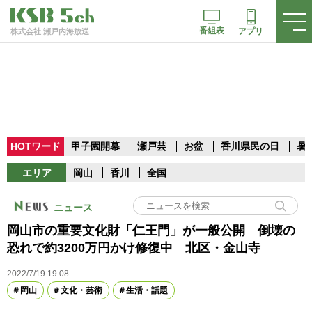
番組表
アプリ
株式会社 瀬戸内海放送
HOTワード
甲子園開幕
瀬戸芸
お盆
香川県民の日
暑
エリア
岡山
香川
全国
ニュース
岡山市の重要文化財「仁王門」が一般公開 倒壊の
恐れで約3200万円かけ修復中 北区・金山寺
2022/7/19 19:08
岡山
文化・芸術
生活・話題