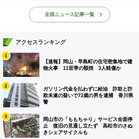
全国ニュース記事一覧
アクセスランキング
1
【速報】岡山・早島町の住宅密集地で建
物火事 11世帯の類焼 3人軽傷か
2
ガソリン代金を払わずに給油 詐欺と詐
欺未遂の疑いで72歳の男を逮捕 香川県
警
3
岡山市の「ももちゃり」サービス全面停
止 復旧の見通し立たず 高松市のさぬ
きシェアサイクルも