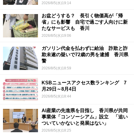
【青春のキセキ】
2026/8/5(水)19:14
お盆どうする？ 長引く物価高が「帰
省」にも影響 自宅で過ごす人向けに新
たなサービスも 香川
2026/8/5(水)19:06
ガソリン代金を払わずに給油 詐欺と詐
欺未遂の疑いで72歳の男を逮捕 香川県
警
2026/8/5(水)18:59
KSBニュースアクセス数ランキング 7
月29日～8月4日
2026/8/5(水)18:44
AI産業の先進県を目指し 香川県が共同
事業体「コンソーシアム」設立 「追い
ついていかないと発展はない」
2026/8/5(水)18:25