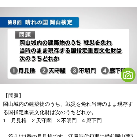
【問題】
岡山城内の建築物のうち、戦災を免れ当時のまま現存す
る国指定重要文化財は次のうちどれか。
1．月見櫓 2.天守閣 3.不明門 4.廊下門
答えは1番の月見櫓です。江戸時代初期に備前岡山藩2