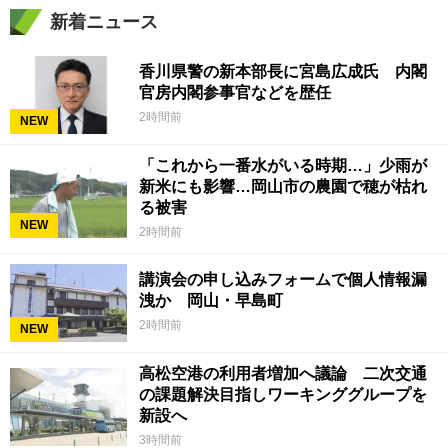
新着ニュース
香川県警の新本部長に宮島広成氏 内閣
官房内閣参事官などを歴任
2時間前
NEW
「これから一番水がいる時期…」少雨が
新米にも影響…岡山市の農園で穂が枯れ
る被害
NEW
2時間前
講演会の申し込みフォームで個人情報漏
洩か 岡山・早島町
2時間前
NEW
高松空港の利用者増加へ議論 二次交通
の課題解決目指しワーキンググループを
新設へ
3時間前