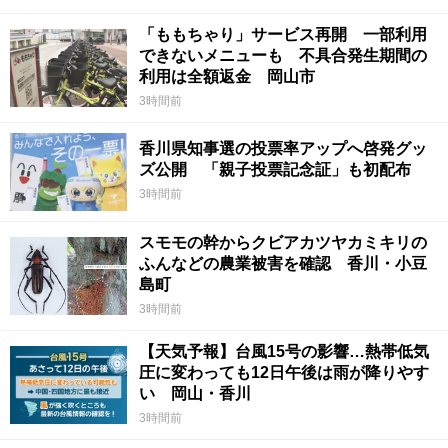
「ももちゃり」サービス再開 一部利用
できないメニューも 不具合発生期間の
利用は全額返金 岡山市
3時間前
香川県知事選の投票率アップへ啓発グッ
ズ公開 「親子投票記念証」も初配布
3時間前
スモモの幹からクビアカツヤカミキリの
ふんなどの農業被害を確認 香川・小豆
島町
3時間前
【天気予報】台風15号の影響…熱帯低気
圧に変わっても12日午後は雨が降りやす
い 岡山・香川
3時間前