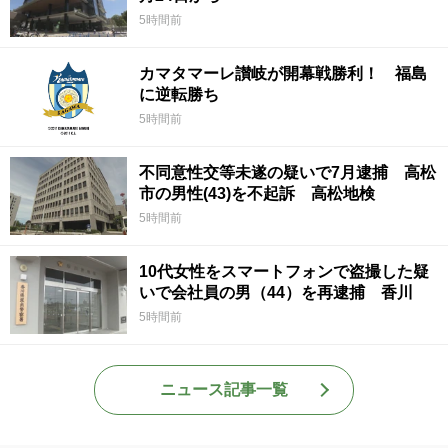
5時間前
カマタマーレ讃岐が開幕戦勝利！ 福島
に逆転勝ち
5時間前
不同意性交等未遂の疑いで7月逮捕 高松
市の男性(43)を不起訴 高松地検
5時間前
10代女性をスマートフォンで盗撮した疑
いで会社員の男（44）を再逮捕 香川
5時間前
ニュース記事一覧