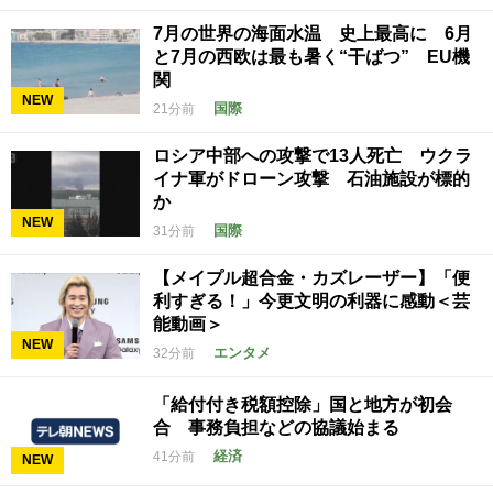
7月の世界の海面水温 史上最高に 6月
と7月の西欧は最も暑く“干ばつ” EU機
関
NEW
国際
21分前
ロシア中部への攻撃で13人死亡 ウクラ
イナ軍がドローン攻撃 石油施設が標的
か
NEW
国際
31分前
【メイプル超合金・カズレーザー】「便
利すぎる！」今更文明の利器に感動＜芸
能動画＞
NEW
エンタメ
32分前
「給付付き税額控除」国と地方が初会
合 事務負担などの協議始まる
経済
41分前
NEW