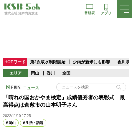
番組表
アプリ
株式会社 瀬戸内海放送
HOTワード
第2次取水制限開始
少雨が新米にも影響
香川県
エリア
岡山
香川
全国
ニュース
「晴れの国おかやま検定」成績優秀者の表彰式 最
高得点は倉敷市の山本明子さん
2022/11/10 17:25
岡山
生活・話題