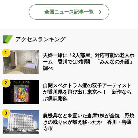
全国ニュース記事一覧
アクセスランキング
1
夫婦一緒に「2人部屋」対応可能の老人ホ
ーム 香川では3割弱 「みんなの介護」
調べ
2
自閉スペクトラム症の双子アーティスト
が香川県を飛び出し東京へ！ 新作なら
ぶ個展開催
3
農機具などを置いた倉庫1棟が全焼 野焼
きの残り火が燃え移ったか 香川・善通
寺市