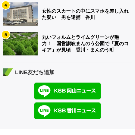
4
女性のスカートの中にスマホを差し入れ
た疑い 男を逮捕 香川
5
丸いフォルムとライムグリーンが魅
力！ 国営讃岐まんのう公園で「夏のコ
キア」が見頃 香川・まんのう町
LINE友だち追加