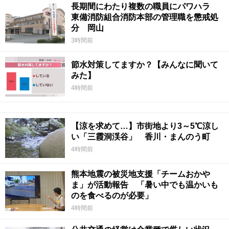
長期間にわたり複数の職員にパワハラ
東備消防組合消防本部の管理職を懲戒処
分 岡山
3時間前
節水対策してますか？【みんなに聞いて
みた】
4時間前
【涼を求めて…】市街地より3～5℃涼し
い「三霞洞渓谷」 香川・まんのう町
4時間前
熊本地震の被災地支援「チームおかや
ま」が活動報告 「暑い中でも温かいも
のを食べるのが必要」
4時間前