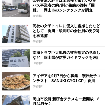
公共交通の経営は全業種で厳しい状況
バス事業者の約7割が路線の維持「困
難」 岡山市のシンクタンクが調査
4時間前
高校の女子トイレに侵入し盗撮したなど
として 香川・綾川町の会社員の男(23)
を再逮捕
4時間前
南海トラフ巨大地震の被害想定の見直し
など 岡山県が防災ガイドブックを改訂
5時間前
アイデアを9月7日から募集 讃岐餃子コ
ンテスト「SANUKI GYO1 GP」香川
5時間前
岡山市役所 新庁舎テラスを一般開放 8
月24日から