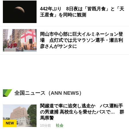
442年ぶり 8日夜は「皆既月食」と「天
王星食」を同時に観測
岡山市中心部に巨大イルミネーション登
場 点灯式では元マラソン選手・瀬古利
彦さんがサンタに
全国ニュース（ANN NEWS）
関越道で車に追突し逃走か バス運転手
の男逮捕 高校生らを乗せたバスで… 群
馬県警
NEW
社会
10分前