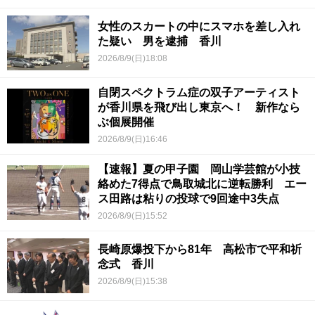
女性のスカートの中にスマホを差し入れ
た疑い 男を逮捕 香川
2026/8/9(日)18:08
自閉スペクトラム症の双子アーティスト
が香川県を飛び出し東京へ！ 新作なら
ぶ個展開催
2026/8/9(日)16:46
【速報】夏の甲子園 岡山学芸館が小技
絡めた7得点で鳥取城北に逆転勝利 エー
ス田路は粘りの投球で9回途中3失点
2026/8/9(日)15:52
長崎原爆投下から81年 高松市で平和祈
念式 香川
2026/8/9(日)15:38