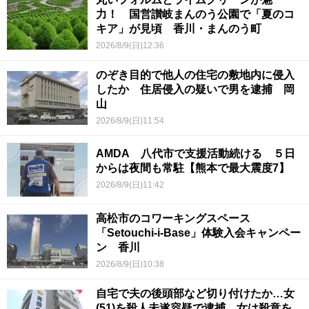
力！ 国営讃岐まんのう公園で「夏のコ
キア」が見頃 香川・まんのう町
2026/8/9(日)12:36
のぞき目的で他人の住宅の敷地内に侵入
したか 住居侵入の疑いで男を逮捕 岡
山
2026/8/9(日)11:54
AMDA 八代市で支援活動続ける ５日
からは夜間も常駐【熊本で最大震度7】
2026/8/9(日)11:42
高松市のコワーキングスペース
「Setouchi-i-Base」体験入会キャンペー
ン 香川
2026/8/9(日)10:38
自宅で夫の後頭部など切り付けたか…女
(51)を殺人未遂容疑で逮捕 女は殺意を