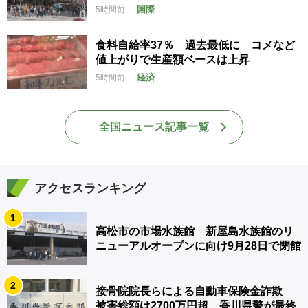
国際
5時間前
食料自給率37％ 過去最低に コメなど
値上がりで生産額ベースは上昇
経済
5時間前
全国ニュース記事一覧
アクセスランキング
1
高松市の市場水族館 新屋島水族館のリ
ニューアルオープンに向け9月28日で閉館
2
接骨院院長らによる自動車保険金詐欺
被害総額は2700万円超 香川県警が最終