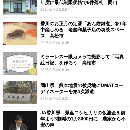
年度に最低制限価格で6件落札 岡山
2026/8/7(金)18:57
香川のお正月の定番「あん餅雑煮」を1年
中楽しめる 老舗和菓子店の喫茶スペー
ス 高松市
2026/8/7(金)18:45
ミラーレス一眼カメラで撮影して「写真
絵日記」を作ろう 高松市
2026/8/7(金)18:39
岡山県 熊本地震の被災地にDMATコー
ディネーターを第4次派遣
2026/8/7(金)18:31
JA香川県 県産コシヒカリの仮渡金を前
年より3割減の1万8000円に 農家から不
安の声