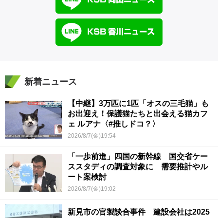
新着ニュース
【中継】3万匹に1匹「オスの三毛猫」も
お出迎え！保護猫たちと出会える猫カフ
ェ ルアナ〈#推しドコ？〉
2026/8/7(金)19:54
「一歩前進」四国の新幹線 国交省ケー
ススタディの調査対象に 需要推計やル
ート案検討
2026/8/7(金)19:02
新見市の官製談合事件 建設会社は2025