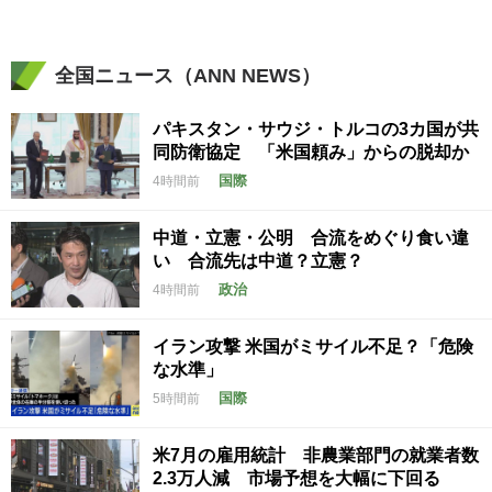
全国ニュース（ANN NEWS）
パキスタン・サウジ・トルコの3カ国が共
同防衛協定 「米国頼み」からの脱却か
国際
4時間前
中道・立憲・公明 合流をめぐり食い違
い 合流先は中道？立憲？
政治
4時間前
イラン攻撃 米国がミサイル不足？「危険
な水準」
国際
5時間前
米7月の雇用統計 非農業部門の就業者数
2.3万人減 市場予想を大幅に下回る