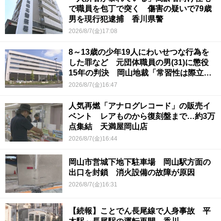
で職員を包丁で突く 傷害の疑いで79歳
男を現行犯逮捕 香川県警
2026/8/7(金)17:08
8～13歳の少年19人にわいせつな行為を
した罪など 元団体職員の男(31)に懲役
15年の判決 岡山地裁「常習性は際立っ
ていて被害結果も非常に重い」
2026/8/7(金)16:47
人気再燃「アナログレコード」の販売イ
ベント レアものから復刻盤まで…約3万
点集結 天満屋岡山店
2026/8/7(金)16:44
岡山市営城下地下駐車場 岡山駅方面の
出口を封鎖 消火設備の故障が原因
2026/8/7(金)16:31
【続報】ことでん長尾線で人身事故 平