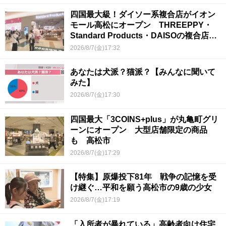
四国最大級！ダイソー系複合店がイオン
モール高松にオープン THREEPPY・
Standard Products・DAISOの複合店は
香川県初
2026/8/7(金)17:32
あなたは犬派？猫派？【みんなに聞いて
みた】
2026/8/7(金)17:30
四国最大「3COINS+plus」が丸亀町グリ
ーンにオープン 大型店舗限定の商品
も 高松市
2026/8/7(金)17:29
【特集】原爆投下81年 戦争の記憶を受
け継ぐ…平和を願う高松市の9歳の少女
2026/8/7(金)17:19
「入所者が暴れている」高齢者向け住宅