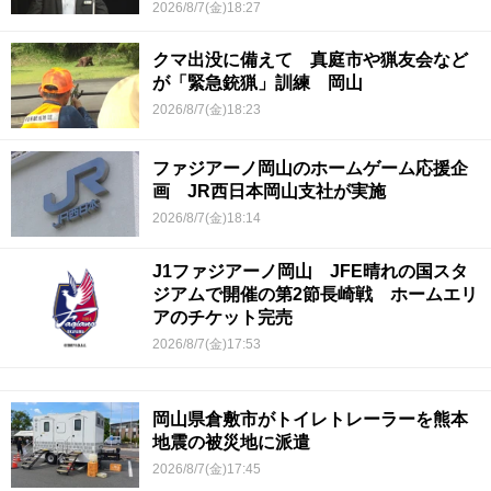
2026/8/7(金)18:27
クマ出没に備えて 真庭市や猟友会など
が「緊急銃猟」訓練 岡山
2026/8/7(金)18:23
ファジアーノ岡山のホームゲーム応援企
画 JR西日本岡山支社が実施
2026/8/7(金)18:14
J1ファジアーノ岡山 JFE晴れの国スタ
ジアムで開催の第2節長崎戦 ホームエリ
アのチケット完売
2026/8/7(金)17:53
岡山県倉敷市がトイレトレーラーを熊本
地震の被災地に派遣
2026/8/7(金)17:45