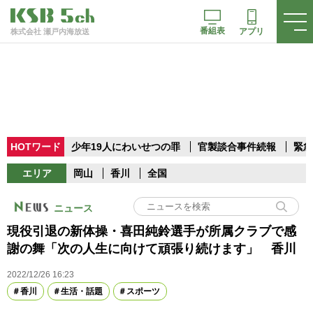
番組表
アプリ
株式会社 瀬戸内海放送
HOTワード
少年19人にわいせつの罪
官製談合事件続報
緊急
エリア
岡山
香川
全国
ニュース
現役引退の新体操・喜田純鈴選手が所属クラブで感
謝の舞「次の人生に向けて頑張り続けます」 香川
2022/12/26 16:23
香川
生活・話題
スポーツ