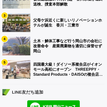
送検、捜査本部解散
3
父母ケ浜近くに新しいリノベーションホ
テルが誕生 香川・三豊市
4
土木・解体工事など行う岡山市の会社に
改善命令 産業廃棄物を適切に保管せず
岡山
5
四国最大級！ダイソー系複合店がイオン
モール高松にオープン THREEPPY・
Standard Products・DAISOの複合店は
香川県初
LINE友だち追加