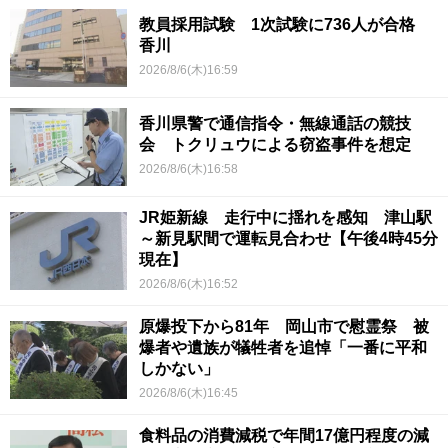
教員採用試験 1次試験に736人が合格
香川
2026/8/6(木)16:59
香川県警で通信指令・無線通話の競技
会 トクリュウによる窃盗事件を想定
2026/8/6(木)16:58
JR姫新線 走行中に揺れを感知 津山駅
～新見駅間で運転見合わせ【午後4時45分
現在】
2026/8/6(木)16:52
原爆投下から81年 岡山市で慰霊祭 被
爆者や遺族が犠牲者を追悼「一番に平和
しかない」
2026/8/6(木)16:45
食料品の消費減税で年間17億円程度の減