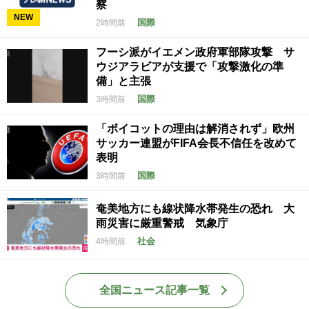
察
NEW
国際
2時間前
フーシ派がイエメン政府軍部隊攻撃 サ
ウジアラビアが支援で「攻撃激化の準
備」と主張
国際
3時間前
「ボイコットの理由は解消されず」欧州
サッカー連盟がFIFA会長不信任を改めて
表明
国際
3時間前
奄美地方にも線状降水帯発生の恐れ 大
雨災害に厳重警戒 気象庁
社会
4時間前
全国ニュース記事一覧