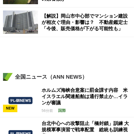
【解説】岡山市中心部でマンション建設
が相次ぐ理由・影響は？ 不動産鑑定士
「今後、販売価格が下がる可能性も」
全国ニュース（ANN NEWS）
ホルムズ海峡合意案に罰金課す内容 米
イスラエル関連船舶は通行禁止か…イラ
ンが審議
NEW
国際
56分前
台北中心への攻撃阻止「橋封鎖」訓練 大
規模軍事演習で戦車配置 総統も訓練視