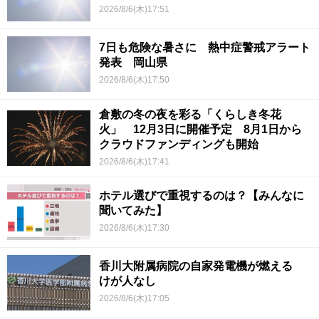
2026/8/6(木)17:51
7日も危険な暑さに 熱中症警戒アラート
発表 岡山県
2026/8/6(木)17:50
倉敷の冬の夜を彩る「くらしき冬花
火」 12月3日に開催予定 8月1日から
クラウドファンディングも開始
2026/8/6(木)17:41
ホテル選びで重視するのは？【みんなに
聞いてみた】
2026/8/6(木)17:30
香川大附属病院の自家発電機が燃える
けが人なし
2026/8/6(木)17:05