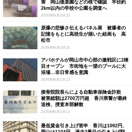
害 岡山後楽園などの桜で確認 半径約
2km以内の学校や公園を調査へ
2026/8/6(木)18:33
原爆の悲惨さ伝えるパネル展 被爆者の
記憶をもとに高校生が描いた絵画も 高
松市
2026/8/6(木)18:31
アパホテルが岡山市中心部の激戦区に2棟
目オープン 市街地を一望のプールに大
浴場…非日常感を意識
2026/8/6(木)18:13
接骨院院長らによる自動車保険金詐欺
被害総額は2700万円超 香川県警が最終
送検、捜査本部解散
2026/8/6(木)18:12
最低賃金引き上げ答申 香川は1092円、
岡山は1104円 過去2番目の引き上げ額