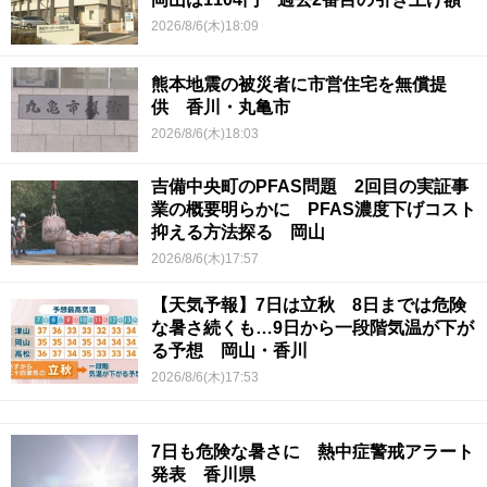
2026/8/6(木)18:09
熊本地震の被災者に市営住宅を無償提
供 香川・丸亀市
2026/8/6(木)18:03
吉備中央町のPFAS問題 2回目の実証事
業の概要明らかに PFAS濃度下げコスト
抑える方法探る 岡山
2026/8/6(木)17:57
【天気予報】7日は立秋 8日までは危険
な暑さ続くも…9日から一段階気温が下が
る予想 岡山・香川
2026/8/6(木)17:53
7日も危険な暑さに 熱中症警戒アラート
発表 香川県