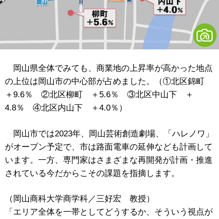
岡山県全体でみても、商業地の上昇率が高かった地点
の上位は岡山市の中心部が占めました。（①北区錦町
＋9.6％ ②北区柳町 ＋5.6％ ③北区中山下 ＋
4.8％ ④北区内山下 ＋4.0％）
岡山市では2023年、岡山芸術創造劇場、「ハレノワ」
がオープン予定で、市は路面電車の延伸なども計画して
います。一方、専門家はさまざまな再開発が計画・推進
されている今だからこその課題を指摘します。
（岡山商科大学商学科／三好宏 教授）
「エリア全体を一帯としてどうするか、そういう視点が