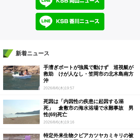
新着ニュース
手漕ぎボートが強風で動けず 巡視艇が
救助 けが人なし・笠岡市の北木島南方
沖
2026/8/6(木)19:57
死因は「内因性の疾患に起因する溺
死」 倉敷市の海水浴場で水難事故 男
性(69)死亡
2026/8/6(木)19:16
特定外来生物クビアカツヤカミキリの被