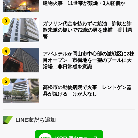
建物火事 11世帯が類焼・3人軽傷か
3
ガソリン代金を払わずに給油 詐欺と詐
欺未遂の疑いで72歳の男を逮捕 香川県
警
4
アパホテルが岡山市中心部の激戦区に2棟
目オープン 市街地を一望のプールに大
浴場…非日常感を意識
5
高松市の動物病院で火事 レントゲン器
具が焼ける けが人なし
LINE友だち追加