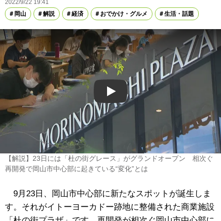
2022/9/22 19:41
岡山
解説
経済
おでかけ・グルメ
生活・話題
Play
【解説】23日には「杜の街グレース」がグランドオープン 相次ぐ
再開発で岡山市中心部に起きている“変化”とは
9月23日、岡山市中心部に新たなスポットが誕生しま
す。それがイトーヨーカドー跡地に整備された商業施設
「杜の街プラザ」です。再開発が相次ぐ岡山市中心部に