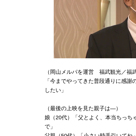
（岡山メルパを運営 福武観光／福
「今までやってきた普段通りに感謝
したい」
（最後の上映を見た親子は―）
娘（20代）「父とよく、本当ちっち
で」
父親（50代）「小さい時手引いてね