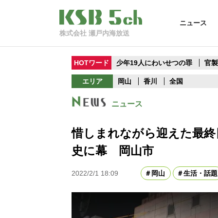
ニュース
株式会社 瀬戸内海放送
HOTワード
少年19人にわいせつの罪
官
エリア
岡山
香川
全国
ニュース
惜しまれながら迎えた最終
史に幕 岡山市
2022/2/1 18:09
岡山
生活・話題