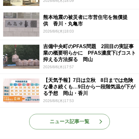
2026/8/6(木)18:09
熊本地震の被災者に市営住宅を無償提
供 香川・丸亀市
2026/8/6(木)18:03
吉備中央町のPFAS問題 2回目の実証事
業の概要明らかに PFAS濃度下げコスト
抑える方法探る 岡山
2026/8/6(木)17:57
【天気予報】7日は立秋 8日までは危険
な暑さ続くも…9日から一段階気温が下が
る予想 岡山・香川
2026/8/6(木)17:53
ニュース記事一覧