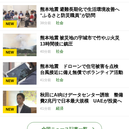
熊本地震 避難長期化で生活環境改善へ
“ふるさと防災職員”が訪問
社会
38分前
NEW
熊本地震 被災地の宇城市で竹やぶ火災
13時間後に鎮圧
社会
40分前
NEW
熊本地震 ドローンで住宅被害を点検
台風接近に備え無償でボランティア活動
社会
41分前
NEW
秋田にAI向けデータセンター誘致 整備
費2兆円で日本最大規模 UAEが投資へ
経済
41分前
NEW