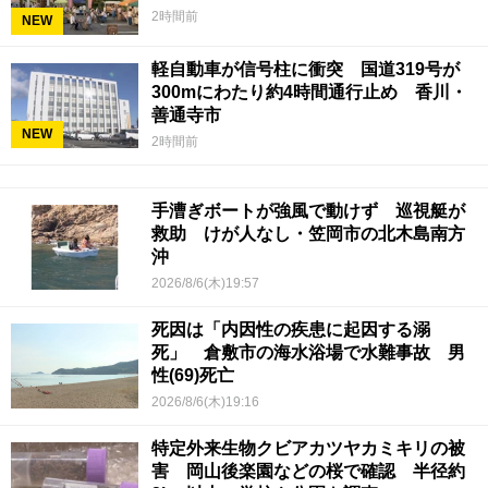
2時間前
NEW
軽自動車が信号柱に衝突 国道319号が
300mにわたり約4時間通行止め 香川・
善通寺市
NEW
2時間前
手漕ぎボートが強風で動けず 巡視艇が
救助 けが人なし・笠岡市の北木島南方
沖
2026/8/6(木)19:57
死因は「内因性の疾患に起因する溺
死」 倉敷市の海水浴場で水難事故 男
性(69)死亡
2026/8/6(木)19:16
特定外来生物クビアカツヤカミキリの被
害 岡山後楽園などの桜で確認 半径約