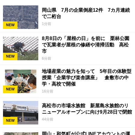
岡山県 7月の企業倒産12件 7カ月連続
で二桁台
1分前
NEW
8月8日の「屋根の日」を前に 栗林公園
で瓦業者が屋根の修繕や清掃活動 高松
市
NEW
6分前
地場産業の魅力を知って 5年目の体験型
授業「企業学び楽舎講座」 倉敷市の中
学・高校で開催
NEW
16分前
高松市の市場水族館 新屋島水族館のリ
ニューアルオープンに向け9月28日で閉館
44分前
NEW
岡山・和気町が公式LINEアカウントの運