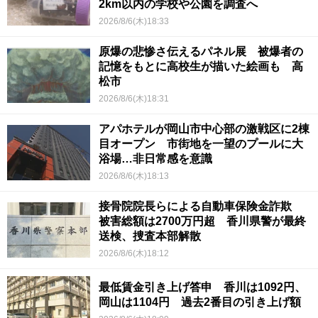
2km以内の学校や公園を調査へ
2026/8/6(木)18:33
原爆の悲惨さ伝えるパネル展 被爆者の
記憶をもとに高校生が描いた絵画も 高
松市
2026/8/6(木)18:31
アパホテルが岡山市中心部の激戦区に2棟
目オープン 市街地を一望のプールに大
浴場…非日常感を意識
2026/8/6(木)18:13
接骨院院長らによる自動車保険金詐欺
被害総額は2700万円超 香川県警が最終
送検、捜査本部解散
2026/8/6(木)18:12
最低賃金引き上げ答申 香川は1092円、
岡山は1104円 過去2番目の引き上げ額