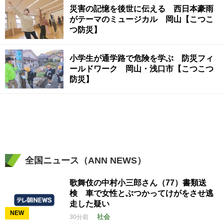
災害の記憶を後世に伝える 西日本豪雨
がテーマのミュージカル 岡山【こつこ
つ防災】
小学生が通学路で危険を学ぶ 防災フィ
ールドワーク 岡山・浅口市【こつこつ
防災】
全国ニュース（ANN NEWS）
歌舞伎の中村小三郎さん（77）書類送
検 車で女性とぶつかってけがをさせ逃
走した疑い
NEW
社会
30分前