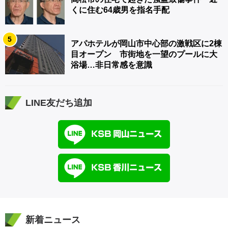
くに住む64歳男を指名手配
5
アパホテルが岡山市中心部の激戦区に2棟
目オープン 市街地を一望のプールに大
浴場…非日常感を意識
LINE友だち追加
新着ニュース