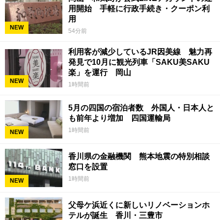
用開始 手軽に行政手続き・クーポン利
用
NEW
54分前
利用客が減少しているJR因美線 魅力再
発見で10月に観光列車「SAKU美SAKU
楽」を運行 岡山
NEW
1時間前
5月の四国の宿泊者数 外国人・日本人と
も前年より増加 四国運輸局
1時間前
NEW
香川県の金融機関 熊本地震の特別相談
窓口を設置
1時間前
NEW
父母ケ浜近くに新しいリノベーションホ
テルが誕生 香川・三豊市