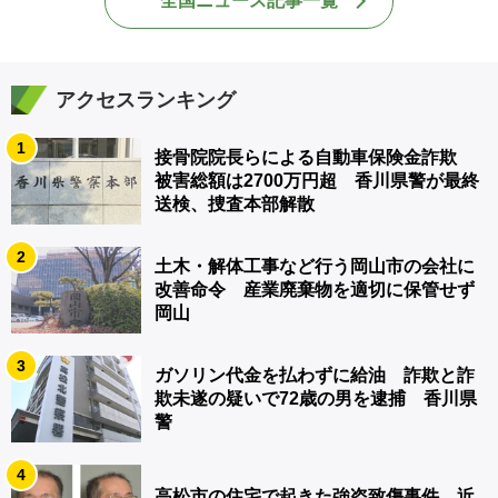
全国ニュース記事一覧
アクセスランキング
1
接骨院院長らによる自動車保険金詐欺
被害総額は2700万円超 香川県警が最終
送検、捜査本部解散
2
土木・解体工事など行う岡山市の会社に
改善命令 産業廃棄物を適切に保管せず
岡山
3
ガソリン代金を払わずに給油 詐欺と詐
欺未遂の疑いで72歳の男を逮捕 香川県
警
4
高松市の住宅で起きた強盗致傷事件 近