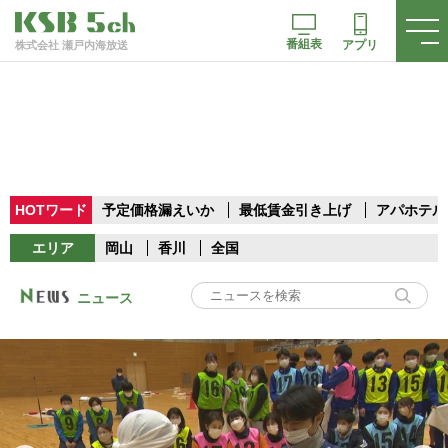
番組表
アプリ
株式会社 瀬戸内海放送
HOTワード
予定価格漏えいか
最低賃金引き上げ
アパホテル
エリア
岡山
香川
全国
ニュース