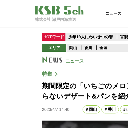
ニュース
株式会社 瀬戸内海放送
HOTワード
少年19人にわいせつの罪
官
エリア
岡山
香川
全国
ニュース
特集
期間限定の「いちごのメロ
らないデザート&パンを紹
2023/4/7 14:40
岡山
香川