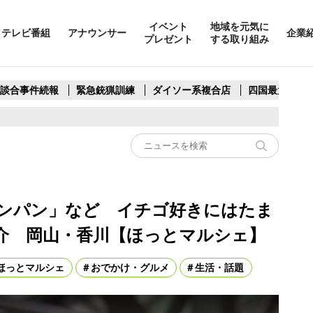
イベント
地域を元気に
テレビ番組
アナウンサー
企業
プレゼント
する取り組み
製談合事件続報
緊急銃猟訓練
ダイソー系複合店
四国最大スリ
ンパン」など イチゴ好きにはたま
介 岡山・香川【ほっとマルシェ】
ほっとマルシェ
おでかけ・グルメ
生活・話題