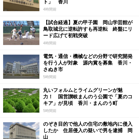
ト」 香川
4時間前
【試合経過】夏の甲子園 岡山学芸館が
鳥取城北に逆転許すも再逆転 終盤にリ
ード広げて初戦突破
4時間前
電気・通信・機械などの分野で研究開発
を行う人が対象 源内賞を募集 香川・
さぬき市
5時間前
丸いフォルムとライムグリーンが魅
力！ 国営讃岐まんのう公園で「夏のコ
キア」が見頃 香川・まんのう町
5時間前
のぞき目的で他人の住宅の敷地内に侵入
したか 住居侵入の疑いで男を逮捕 岡
山