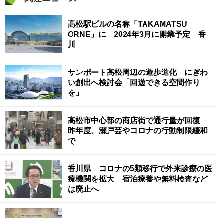
高松駅ビルの名称「TAKAMATSU
ORNE」に 2024年3月に開業予定 香
川
サンポート高松周辺の遊歩道化 にぎわ
い創出へ検討会「回遊できる空間作り
を」
高松市中心部の商店街で通行量が回復
昨年度、瀬戸芸やコロナの行動制限緩和
で
香川県 コロナの5類移行で外来診療の医
療機関を拡大 宿泊療養や無料検査など
は廃止へ