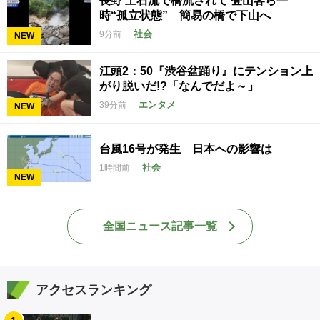
長野 土石流で橋流されて 登山客ら一
時“孤立状態” 簡易の橋で下山へ
社会
9分前
NEW
江頭2：50『渋谷盆踊り』にテンション上
がり脱いだ!?「なんでだよ～」
エンタメ
39分前
NEW
台風16号が発生 日本への影響は
社会
1時間前
NEW
全国ニュース記事一覧
アクセスランキング