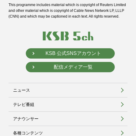
This programme includes material which is copyright of Reuters Limited
and
other material which is copyright of Cable News Network LP, LLLP
(CNN) and
which may be captioned in each text. All rights reserved.
KSB 公式SNSアカウント
配信メディア一覧
ニュース
テレビ番組
アナウンサー
各種コンテンツ