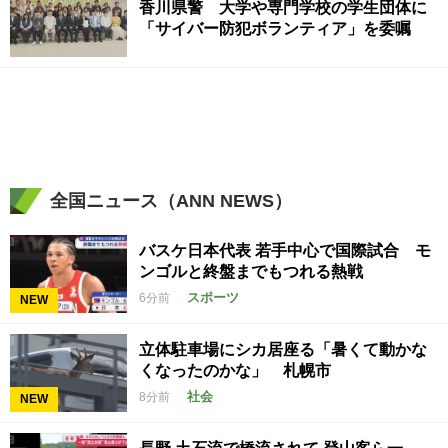
香川県警 大学や専門学校の学生団体に
「サイバー防犯ボランティア」を委嘱
全国ニュース（ANN NEWS）
バスケ日本代表 若手中心で国際試合 モ
ンゴルと終盤までもつれる熱戦
スポーツ
6分前
NEW
立体駐車場にシカ居座る「暑くて動かな
くなったのかな」 札幌市
社会
8分前
NEW