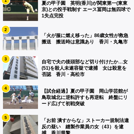
1
夏の甲子園 英明(香川)が関東第一(東東
京)との投手戦制す エース冨岡は無四球で
1失点完投
2
「火が服に燃え移った」86歳女性が救急
搬送 搬送時は意識あり 香川・丸亀市
3
自宅で夫の後頭部など切り付けたか…女
(51)を殺人未遂容疑で逮捕 女は殺意を
否認 香川・高松市
4
【試合経過】夏の甲子園 岡山学芸館が
鳥取城北に逆転許すも再逆転 終盤にリ
ード広げて初戦突破
5
「お前 潰すからな」ストーカー規制法違
反の疑い 縫製作業員の女（43）を逮
捕 香川県警