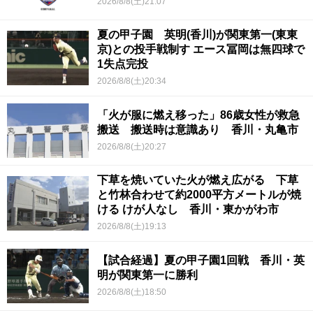
2026/8/8(土)21:07
夏の甲子園 英明(香川)が関東第一(東東
京)との投手戦制す エース冨岡は無四球で
1失点完投
2026/8/8(土)20:34
「火が服に燃え移った」86歳女性が救急
搬送 搬送時は意識あり 香川・丸亀市
2026/8/8(土)20:27
下草を焼いていた火が燃え広がる 下草
と竹林合わせて約2000平方メートルが焼
ける けが人なし 香川・東かがわ市
2026/8/8(土)19:13
【試合経過】夏の甲子園1回戦 香川・英
明が関東第一に勝利
2026/8/8(土)18:50