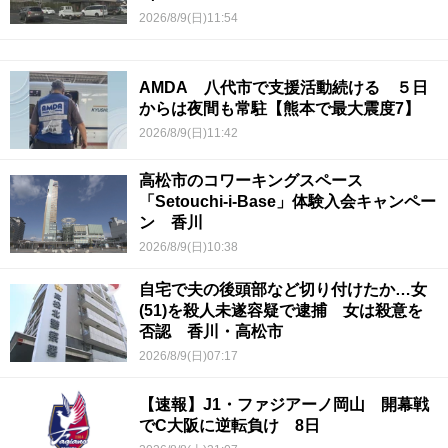
2026/8/9(日)11:54
AMDA 八代市で支援活動続ける ５日
からは夜間も常駐【熊本で最大震度7】
2026/8/9(日)11:42
高松市のコワーキングスペース
「Setouchi-i-Base」体験入会キャンペー
ン 香川
2026/8/9(日)10:38
自宅で夫の後頭部など切り付けたか…女
(51)を殺人未遂容疑で逮捕 女は殺意を
否認 香川・高松市
2026/8/9(日)07:17
【速報】J1・ファジアーノ岡山 開幕戦
でC大阪に逆転負け 8日