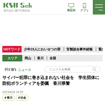
番組表
アプリ
株式会社 瀬戸内海放送
HOTワード
少年19人にわいせつの罪
官製談合事件続報
緊急
エリア
岡山
香川
全国
ニュース
サイバー犯罪に巻き込まれない社会を 学生団体に
防犯ボランティアを委嘱 香川県警
2023/4/26 19:35
香川
社会