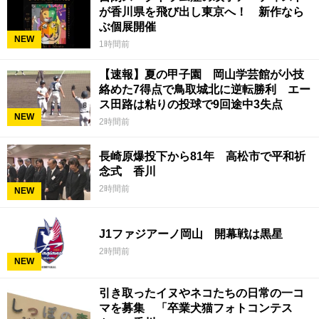
が香川県を飛び出し東京へ！ 新作なら
ぶ個展開催
NEW
1時間前
【速報】夏の甲子園 岡山学芸館が小技
絡めた7得点で鳥取城北に逆転勝利 エー
ス田路は粘りの投球で9回途中3失点
NEW
2時間前
長崎原爆投下から81年 高松市で平和祈
念式 香川
2時間前
NEW
J1ファジアーノ岡山 開幕戦は黒星
2時間前
NEW
引き取ったイヌやネコたちの日常の一コ
マを募集 「卒業犬猫フォトコンテス