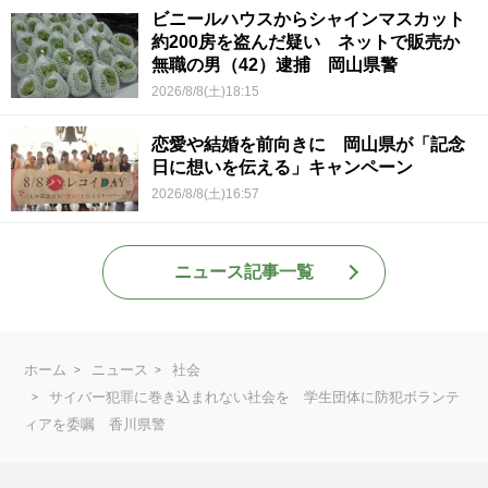
ビニールハウスからシャインマスカット
約200房を盗んだ疑い ネットで販売か
無職の男（42）逮捕 岡山県警
2026/8/8(土)18:15
恋愛や結婚を前向きに 岡山県が「記念
日に想いを伝える」キャンペーン
2026/8/8(土)16:57
ニュース記事一覧
ホーム
ニュース
社会
サイバー犯罪に巻き込まれない社会を 学生団体に防犯ボランテ
ィアを委嘱 香川県警