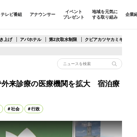
イベント
地域を元気に
テレビ番組
アナウンサー
企業
プレゼント
する取り組み
き上げ
アパホテル
第2次取水制限
クビアカツヤカミキリ
で外来診療の医療機関を拡大 宿泊療
社会
行政