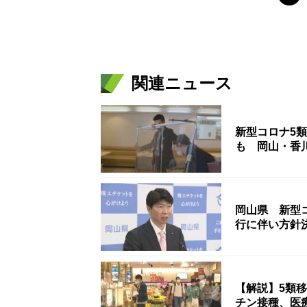
関連ニュース
新型コロナ5
も 岡山・香
岡山県 新型
行に伴い方針
【解説】5類
チン接種、医