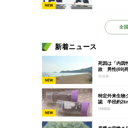
NEW
全
新着ニュース
死因は「内因
故 男性(69)
32分前
NEW
特定外来生物
認 半径約2
1時間前
NEW