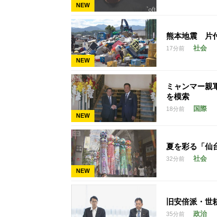
NEW
熊本地震 片
社会
17分前
NEW
ミャンマー親
を模索
国際
18分前
NEW
夏を彩る「仙
社会
32分前
NEW
旧安倍派・世
政治
35分前