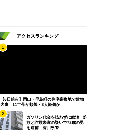
アクセスランキング
1
【6日鎮火】岡山・早島町の住宅密集地で建物
火事 11世帯が類焼・3人軽傷か
2
ガソリン代金を払わずに給油 詐
欺と詐欺未遂の疑いで72歳の男
を逮捕 香川県警