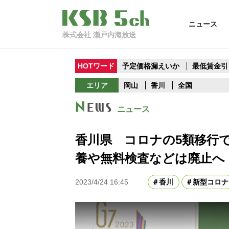
ニュース
株式会社 瀬戸内海放送
HOTワード
予定価格漏えいか
最低賃金引
エリア
岡山
香川
全国
ニュース
香川県 コロナの5類移行
養や無料検査などは廃止へ
2023/4/24 16:45
香川
新型コロナ