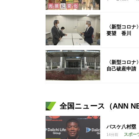
〈新型コロナ
要望 香川
〈新型コロナ
自己破産申請
全国ニュース（ANN N
バスケ八村塁
スポー
14分前