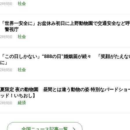
社会
2時間前
「世界一安全に」お盆休み初日に上野動物園で交通安全など呼
警視庁
社会
2時間前
「この日しかない」“888の日”婚姻届が続々 「笑顔がたえな
に」
社会
2時間前
夏限定 夜の動物園 昼間とは違う動物の姿 特別なバードショ
ッド！いちおし】
経済
2時間前
全国ニュース記事一覧