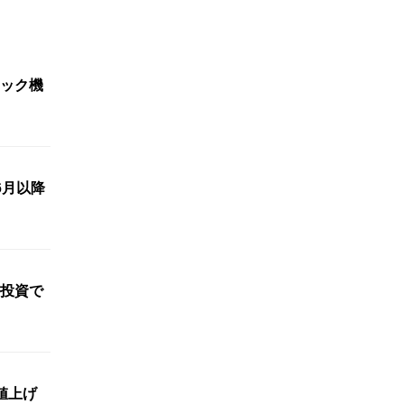
ック機
6月以降
投資で
値上げ