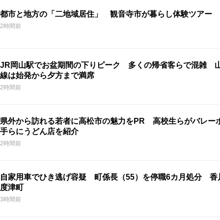
都市と地方の「二地域居住」 観音寺市が暮らし体験ツアー 
2時間前
JR岡山駅でお盆期間の下りピーク 多くの帰省客らで混雑 
線は始発から夕方まで満席
2時間前
県外から訪れる若者に高松市の魅力をPR 高校生らがバレー
手らにうどん店を紹介
2時間前
自家用車でひき逃げ容疑 町係長（55）を停職6カ月処分 香
度津町
3時間前