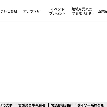
イベント
地域を元気に
テレビ番組
アナウンサー
企業
プレゼント
する取り組み
せつの罪
官製談合事件続報
緊急銃猟訓練
ダイソー系複合店