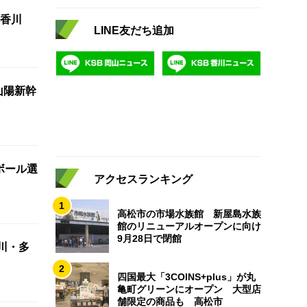
香川
LINE友だち追加
山陽新幹
ボール選
アクセスランキング
1
高松市の市場水族館 新屋島水族
館のリニューアルオープンに向け
9月28日で閉館
川・多
2
四国最大「3COINS+plus」が丸
亀町グリーンにオープン 大型店
舗限定の商品も 高松市