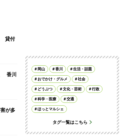
 貸付
岡山
香川
生活・話題
く 香川
おでかけ・グルメ
社会
どうぶつ
文化・芸術
行政
科学・医療
交通
ほっとマルシェ
被害が多
タグ一覧はこちら