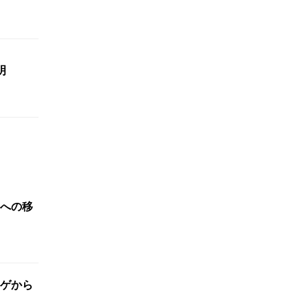
明
への移
ゲから