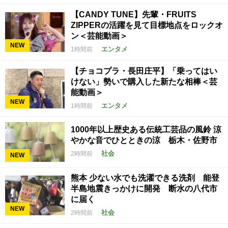
【CANDY TUNE】先輩・FRUITS
ZIPPERの活躍を見て目標地点をロックオ
ン＜芸能動画＞
NEW
エンタメ
1時間前
【チョコプラ・長田庄平】「乗ってはい
けない」勢いで購入した新たな相棒＜芸
能動画＞
NEW
エンタメ
1時間前
1000年以上歴史ある伝統工芸品の風鈴 涼
やかな音でひとときの涼 栃木・佐野市
社会
2時間前
NEW
熊本 少ない水でも洗濯できる洗剤 能登
半島地震きっかけに開発 断水の八代市
に届く
NEW
社会
2時間前