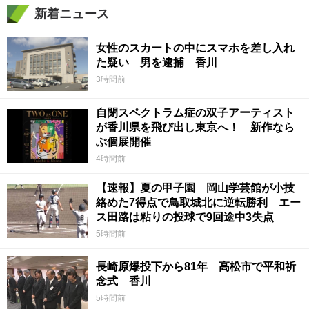
新着ニュース
女性のスカートの中にスマホを差し入れ
た疑い 男を逮捕 香川
3時間前
自閉スペクトラム症の双子アーティスト
が香川県を飛び出し東京へ！ 新作なら
ぶ個展開催
4時間前
【速報】夏の甲子園 岡山学芸館が小技
絡めた7得点で鳥取城北に逆転勝利 エー
ス田路は粘りの投球で9回途中3失点
5時間前
長崎原爆投下から81年 高松市で平和祈
念式 香川
5時間前