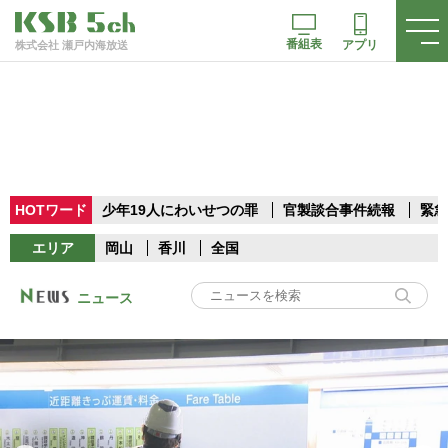
番組表
アプリ
株式会社 瀬戸内海放送
HOTワード
少年19人にわいせつの罪
官製談合事件続報
緊急
エリア
岡山
香川
全国
ニュース