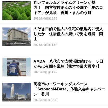
丸いフォルムとライムグリーンが魅
力！ 国営讃岐まんのう公園で「夏のコ
キア」が見頃 香川・まんのう町
2026/8/9(日)12:36
のぞき目的で他人の住宅の敷地内に侵入
したか 住居侵入の疑いで男を逮捕 岡
山
2026/8/9(日)11:54
AMDA 八代市で支援活動続ける ５日
からは夜間も常駐【熊本で最大震度7】
2026/8/9(日)11:42
高松市のコワーキングスペース
「Setouchi-i-Base」体験入会キャンペー
ン 香川
2026/8/9(日)10:38