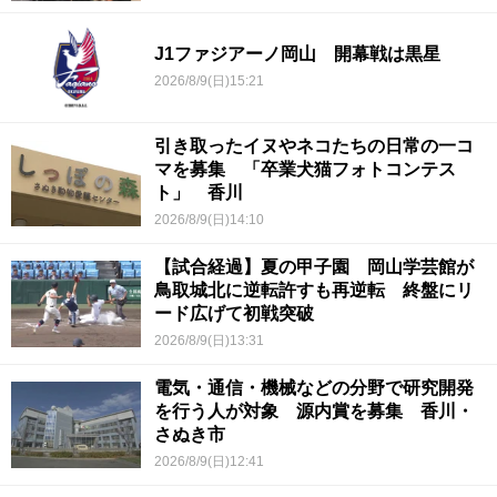
J1ファジアーノ岡山 開幕戦は黒星
2026/8/9(日)15:21
引き取ったイヌやネコたちの日常の一コ
マを募集 「卒業犬猫フォトコンテス
ト」 香川
2026/8/9(日)14:10
【試合経過】夏の甲子園 岡山学芸館が
鳥取城北に逆転許すも再逆転 終盤にリ
ード広げて初戦突破
2026/8/9(日)13:31
電気・通信・機械などの分野で研究開発
を行う人が対象 源内賞を募集 香川・
さぬき市
2026/8/9(日)12:41