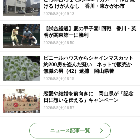
ける けが人なし 香川・東かがわ市
2026/8/8(土)19:13
【試合経過】夏の甲子園1回戦 香川・英
明が関東第一に勝利
2026/8/8(土)18:50
ビニールハウスからシャインマスカット
約200房を盗んだ疑い ネットで販売か
無職の男（42）逮捕 岡山県警
2026/8/8(土)18:15
恋愛や結婚を前向きに 岡山県が「記念
日に想いを伝える」キャンペーン
2026/8/8(土)16:57
ニュース記事一覧