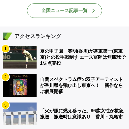
全国ニュース記事一覧
アクセスランキング
1
夏の甲子園 英明(香川)が関東第一(東東
京)との投手戦制す エース冨岡は無四球で
1失点完投
2
自閉スペクトラム症の双子アーティスト
が香川県を飛び出し東京へ！ 新作なら
ぶ個展開催
3
「火が服に燃え移った」86歳女性が救急
搬送 搬送時は意識あり 香川・丸亀市