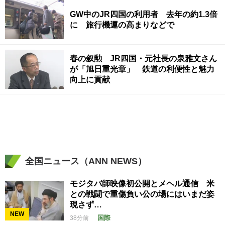
GW中のJR四国の利用者 去年の約1.3倍
に 旅行機運の高まりなどで
春の叙勲 JR四国・元社長の泉雅文さん
が「旭日重光章」 鉄道の利便性と魅力
向上に貢献
全国ニュース（ANN NEWS）
モジタバ師映像初公開とメヘル通信 米
との戦闘で重傷負い公の場にはいまだ姿
現さず…
NEW
国際
38分前