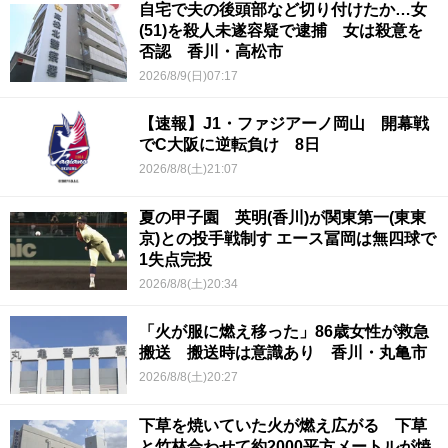
自宅で夫の後頭部など切り付けたか…女
(51)を殺人未遂容疑で逮捕 女は殺意を
否認 香川・高松市
2026/8/9(日)07:17
【速報】J1・ファジアーノ岡山 開幕戦
でC大阪に逆転負け 8日
2026/8/8(土)21:07
夏の甲子園 英明(香川)が関東第一(東東
京)との投手戦制す エース冨岡は無四球で
1失点完投
2026/8/8(土)20:34
「火が服に燃え移った」86歳女性が救急
搬送 搬送時は意識あり 香川・丸亀市
2026/8/8(土)20:27
下草を焼いていた火が燃え広がる 下草
と竹林合わせて約2000平方メートルが焼