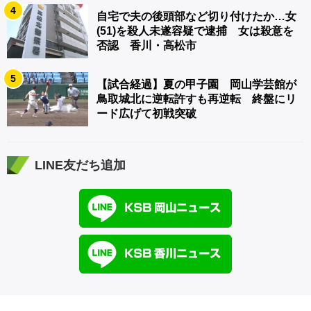
4
自宅で夫の後頭部など切り付けたか…女
(51)を殺人未遂容疑で逮捕 女は殺意を
否認 香川・高松市
5
【試合経過】夏の甲子園 岡山学芸館が
鳥取城北に逆転許すも再逆転 終盤にリ
ード広げて初戦突破
LINE友だち追加