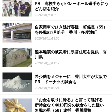
PR 高校生らがバレーボール選手らにう
どん店を紹介
2026/8/8(土)12:10
自家用車でひき逃げ容疑 町係長（55）
を停職6カ月処分 香川・多度津町
2026/8/8(土)11:35
熊本地震の被災者に県営住宅を提供 香
川県
2026/8/8(土)11:12
希少糖をメジャーに 香川大生が大阪で
PR ドーナツの試食も
2026/8/8(土)10:24
「お金を取りに帰る」と言って逃げる
所持金なく4010円分の飲食をした疑い
無職の男（58）逮捕 香川県警