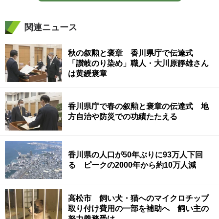
関連ニュース
秋の叙勲と褒章 香川県庁で伝達式
「讃岐のり染め」職人・大川原靜雄さん
は黄綬褒章
香川県庁で春の叙勲と褒章の伝達式 地
方自治や防災での功績たたえる
香川県の人口が50年ぶりに93万人下回
る ピークの2000年から約10万人減
高松市 飼い犬・猫へのマイクロチップ
取り付け費用の一部を補助へ 飼い主の
努力義務受け