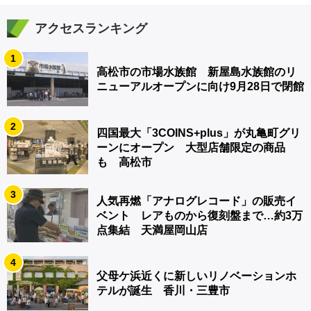
アクセスランキング
1
高松市の市場水族館 新屋島水族館のリ
ニューアルオープンに向け9月28日で閉館
2
四国最大「3COINS+plus」が丸亀町グリ
ーンにオープン 大型店舗限定の商品
も 高松市
3
人気再燃「アナログレコード」の販売イ
ベント レアものから復刻盤まで…約3万
点集結 天満屋岡山店
4
父母ケ浜近くに新しいリノベーションホ
テルが誕生 香川・三豊市