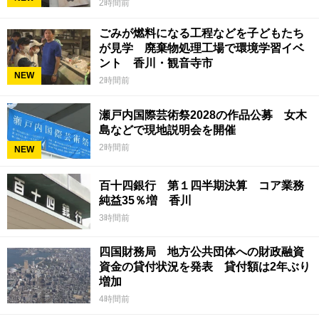
2時間前
ごみが燃料になる工程などを子どもたち
が見学 廃棄物処理工場で環境学習イベ
ント 香川・観音寺市
NEW
2時間前
瀬戸内国際芸術祭2028の作品公募 女木
島などで現地説明会を開催
2時間前
NEW
百十四銀行 第１四半期決算 コア業務
純益35％増 香川
3時間前
四国財務局 地方公共団体への財政融資
資金の貸付状況を発表 貸付額は2年ぶり
増加
4時間前