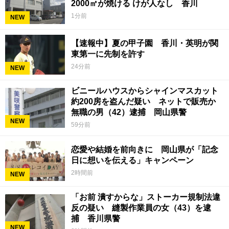
2000㎡が焼ける けが人なし 香川
1分前
NEW
【速報中】夏の甲子園 香川・英明が関
東第一に先制を許す
24分前
NEW
ビニールハウスからシャインマスカット
約200房を盗んだ疑い ネットで販売か
無職の男（42）逮捕 岡山県警
NEW
59分前
恋愛や結婚を前向きに 岡山県が「記念
日に想いを伝える」キャンペーン
2時間前
NEW
「お前 潰すからな」ストーカー規制法違
反の疑い 縫製作業員の女（43）を逮
捕 香川県警
NEW