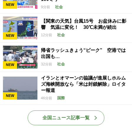
NEW
社会
9分前
【関東の天気】台風15号 お盆休みに影
響 気温に変化！ 30℃未満が続出
社会
12分前
NEW
帰省ラッシュきょう“ピーク” 空港では
出国も…
社会
32分前
NEW
イランとオマーンの協議が進展しホルム
ズ海峡開放なら「米は封鎖解除」ロイタ
ー報道
NEW
国際
46分前
全国ニュース記事一覧