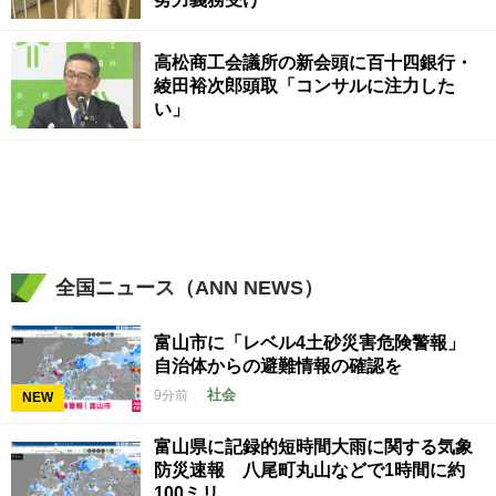
高松商工会議所の新会頭に百十四銀行・
綾田裕次郎頭取「コンサルに注力した
い」
全国ニュース（ANN NEWS）
富山市に「レベル4土砂災害危険警報」
自治体からの避難情報の確認を
社会
9分前
NEW
富山県に記録的短時間大雨に関する気象
防災速報 八尾町丸山などで1時間に約
100ミリ