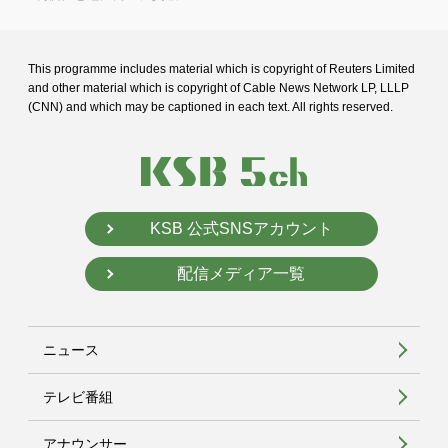
This programme includes material which is copyright of Reuters Limited
and
other material which is copyright of Cable News Network LP, LLLP
(CNN) and
which may be captioned in each text. All rights reserved.
KSB 公式SNSアカウント
配信メディア一覧
ニュース
テレビ番組
アナウンサー