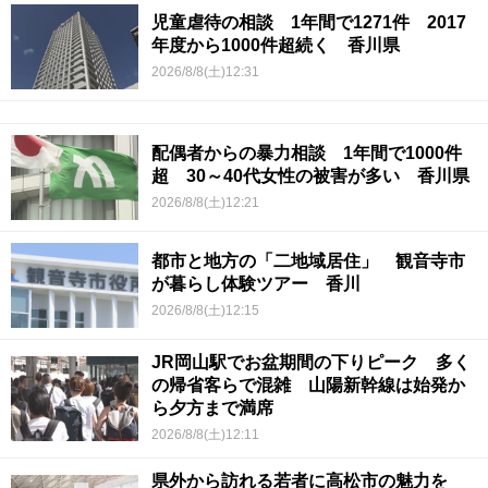
児童虐待の相談 1年間で1271件 2017
年度から1000件超続く 香川県
2026/8/8(土)12:31
配偶者からの暴力相談 1年間で1000件
超 30～40代女性の被害が多い 香川県
2026/8/8(土)12:21
都市と地方の「二地域居住」 観音寺市
が暮らし体験ツアー 香川
2026/8/8(土)12:15
JR岡山駅でお盆期間の下りピーク 多く
の帰省客らで混雑 山陽新幹線は始発か
ら夕方まで満席
2026/8/8(土)12:11
県外から訪れる若者に高松市の魅力を