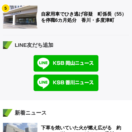
5
自家用車でひき逃げ容疑 町係長（55）
を停職6カ月処分 香川・多度津町
LINE友だち追加
新着ニュース
下草を焼いていた火が燃え広がる 約