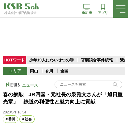
番組表
アプリ
株式会社 瀬戸内海放送
HOTワード
少年19人にわいせつの罪
官製談合事件続報
緊急
エリア
岡山
香川
全国
ニュース
春の叙勲 JR四国・元社長の泉雅文さんが「旭日重
光章」 鉄道の利便性と魅力向上に貢献
2023/5/1 16:54
香川
社会