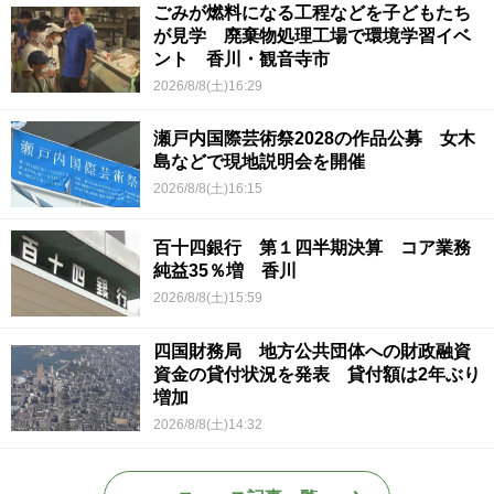
ごみが燃料になる工程などを子どもたち
が見学 廃棄物処理工場で環境学習イベ
ント 香川・観音寺市
2026/8/8(土)16:29
瀬戸内国際芸術祭2028の作品公募 女木
島などで現地説明会を開催
2026/8/8(土)16:15
百十四銀行 第１四半期決算 コア業務
純益35％増 香川
2026/8/8(土)15:59
四国財務局 地方公共団体への財政融資
資金の貸付状況を発表 貸付額は2年ぶり
増加
2026/8/8(土)14:32