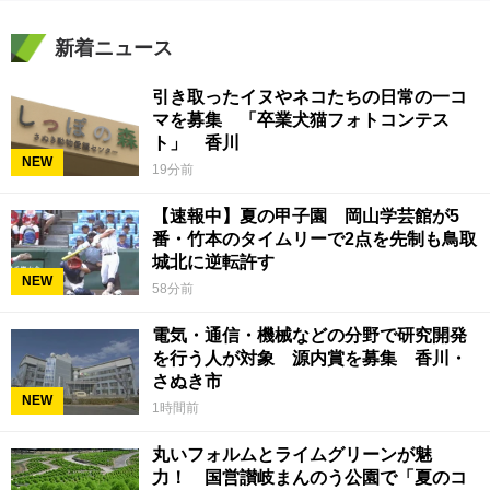
新着ニュース
引き取ったイヌやネコたちの日常の一コ
マを募集 「卒業犬猫フォトコンテス
ト」 香川
NEW
19分前
【速報中】夏の甲子園 岡山学芸館が5
番・竹本のタイムリーで2点を先制も鳥取
城北に逆転許す
NEW
58分前
電気・通信・機械などの分野で研究開発
を行う人が対象 源内賞を募集 香川・
さぬき市
NEW
1時間前
丸いフォルムとライムグリーンが魅
力！ 国営讃岐まんのう公園で「夏のコ