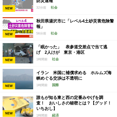
防災速報
社会
32分前
NEW
秋田県湯沢市に「レベル4土砂災害危険警
報」
社会
56分前
NEW
「眠かった」 表参道交差点で当て逃
げ 2人けが 東京・港区
社会
1時間前
NEW
イラン 米国に補償求める ホルムズ海
峡めぐる交渉は不透明に
国際
1時間前
NEW
誰もが知る東と西の定番みやげを調
査！ おいしさの秘密とは？【グッド！
いちおし】
NEW
経済
1時間前