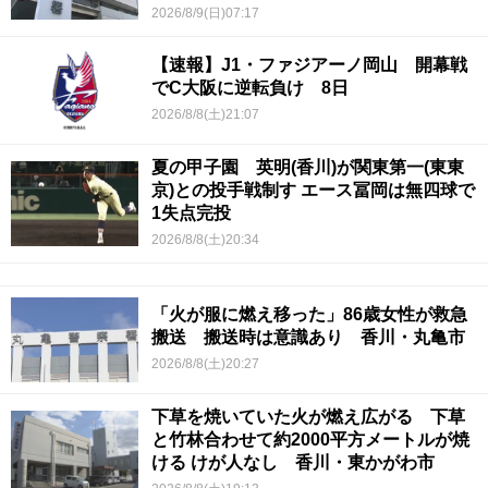
2026/8/9(日)07:17
【速報】J1・ファジアーノ岡山 開幕戦
でC大阪に逆転負け 8日
2026/8/8(土)21:07
夏の甲子園 英明(香川)が関東第一(東東
京)との投手戦制す エース冨岡は無四球で
1失点完投
2026/8/8(土)20:34
「火が服に燃え移った」86歳女性が救急
搬送 搬送時は意識あり 香川・丸亀市
2026/8/8(土)20:27
下草を焼いていた火が燃え広がる 下草
と竹林合わせて約2000平方メートルが焼
ける けが人なし 香川・東かがわ市