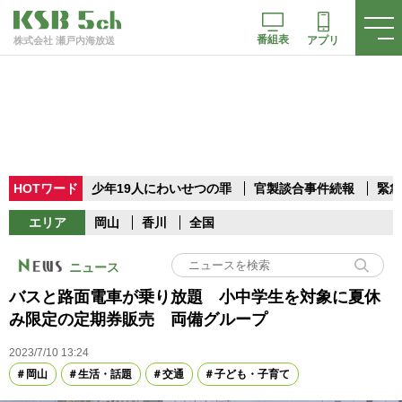
番組表
アプリ
株式会社 瀬戸内海放送
HOTワード
少年19人にわいせつの罪
官製談合事件続報
緊急
エリア
岡山
香川
全国
ニュース
バスと路面電車が乗り放題 小中学生を対象に夏休
み限定の定期券販売 両備グループ
2023/7/10 13:24
岡山
生活・話題
交通
子ども・子育て