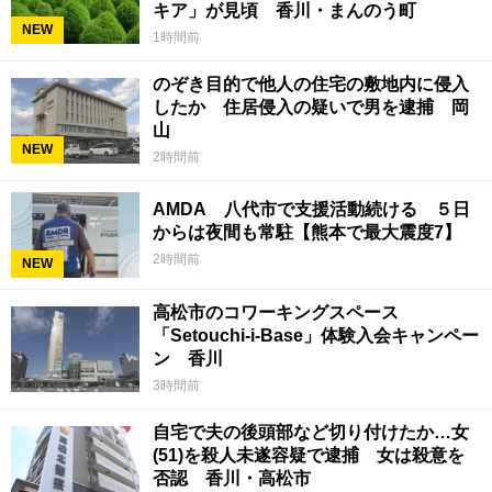
キア」が見頃 香川・まんのう町
NEW
1時間前
のぞき目的で他人の住宅の敷地内に侵入
したか 住居侵入の疑いで男を逮捕 岡
山
NEW
2時間前
AMDA 八代市で支援活動続ける ５日
からは夜間も常駐【熊本で最大震度7】
2時間前
NEW
高松市のコワーキングスペース
「Setouchi-i-Base」体験入会キャンペー
ン 香川
3時間前
自宅で夫の後頭部など切り付けたか…女
(51)を殺人未遂容疑で逮捕 女は殺意を
否認 香川・高松市