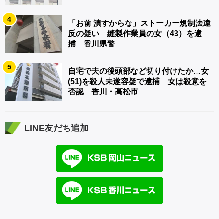
4
「お前 潰すからな」ストーカー規制法違
反の疑い 縫製作業員の女（43）を逮
捕 香川県警
5
自宅で夫の後頭部など切り付けたか…女
(51)を殺人未遂容疑で逮捕 女は殺意を
否認 香川・高松市
LINE友だち追加