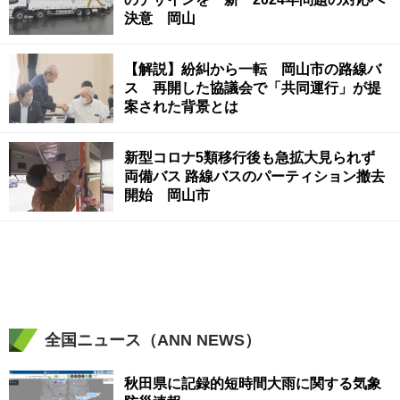
決意 岡山
【解説】紛糾から一転 岡山市の路線バ
ス 再開した協議会で「共同運行」が提
案された背景とは
新型コロナ5類移行後も急拡大見られず
両備バス 路線バスのパーティション撤去
開始 岡山市
全国ニュース（ANN NEWS）
秋田県に記録的短時間大雨に関する気象