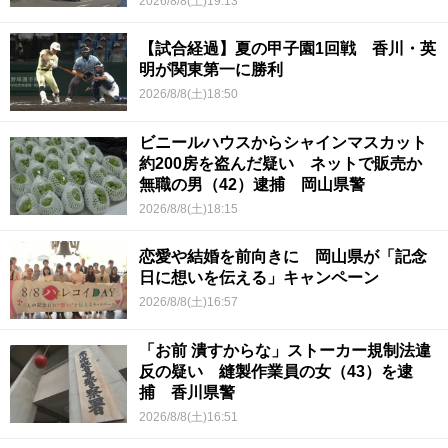
2026/8/8(土)19:13
【試合経過】夏の甲子園1回戦 香川・英
明が関東第一に勝利
2026/8/8(土)18:50
ビニールハウスからシャインマスカット
約200房を盗んだ疑い ネットで販売か
無職の男（42）逮捕 岡山県警
2026/8/8(土)18:15
恋愛や結婚を前向きに 岡山県が「記念
日に想いを伝える」キャンペーン
2026/8/8(土)16:57
「お前 潰すからな」ストーカー規制法違
反の疑い 縫製作業員の女（43）を逮
捕 香川県警
2026/8/8(土)16:51