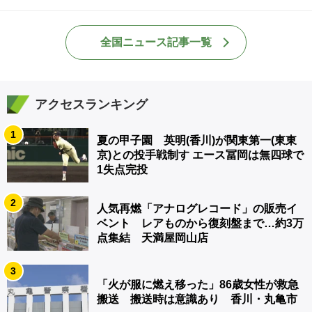
全国ニュース記事一覧
アクセスランキング
1
夏の甲子園 英明(香川)が関東第一(東東
京)との投手戦制す エース冨岡は無四球で
1失点完投
2
人気再燃「アナログレコード」の販売イ
ベント レアものから復刻盤まで…約3万
点集結 天満屋岡山店
3
「火が服に燃え移った」86歳女性が救急
搬送 搬送時は意識あり 香川・丸亀市