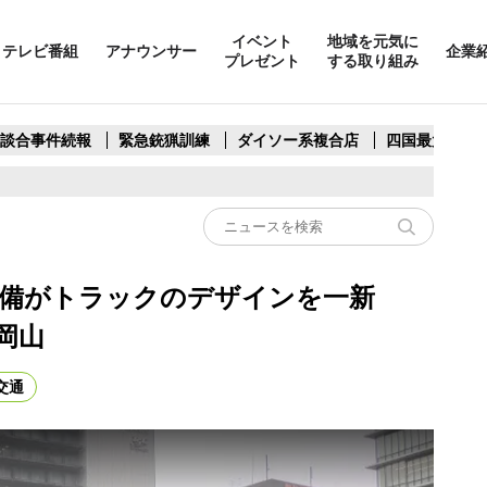
イベント
地域を元気に
テレビ番組
アナウンサー
企業
プレゼント
する取り組み
製談合事件続報
緊急銃猟訓練
ダイソー系複合店
四国最大スリ
両備がトラックのデザインを一新
岡山
交通