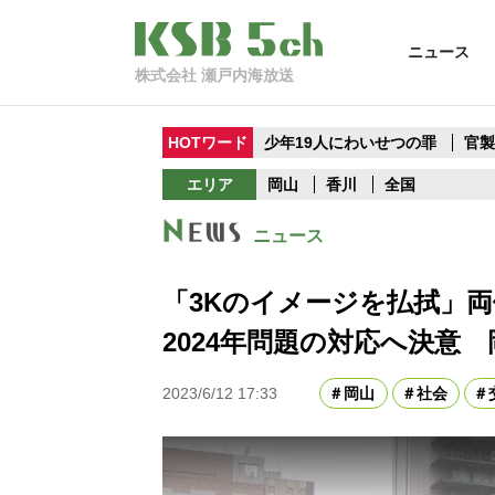
ニュース
株式会社 瀬戸内海放送
HOTワード
少年19人にわいせつの罪
官
エリア
岡山
香川
全国
ニュース
「3Kのイメージを払拭」
2024年問題の対応へ決意 
2023/6/12 17:33
岡山
社会