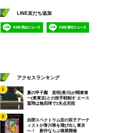
LINE友だち追加
アクセスランキング
1
夏の甲子園 英明(香川)が関東第
一(東東京)との投手戦制す エース
冨岡は無四球で1失点完投
2
自閉スペクトラム症の双子アーテ
ィストが香川県を飛び出し東京
へ！ 新作ならぶ個展開催