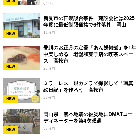
NEW
6分前
新見市の官製談合事件 建設会社は2025
年度に最低制限価格で6件落札 岡山
11分前
NEW
香川のお正月の定番「あん餅雑煮」を1年
中楽しめる 老舗和菓子店の喫茶スペー
ス 高松市
NEW
23分前
ミラーレス一眼カメラで撮影して「写真
絵日記」を作ろう 高松市
29分前
NEW
岡山県 熊本地震の被災地にDMATコー
ディネーターを第4次派遣
37分前
NEW