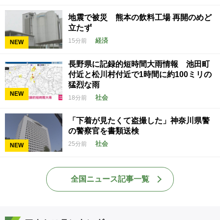
地震で被災 熊本の飲料工場 再開のめど
立たず
経済
15分前
NEW
長野県に記録的短時間大雨情報 池田町
付近と松川村付近で1時間に約100ミリの
猛烈な雨
NEW
社会
18分前
「下着が見たくて盗撮した」神奈川県警
の警察官を書類送検
社会
25分前
NEW
全国ニュース記事一覧