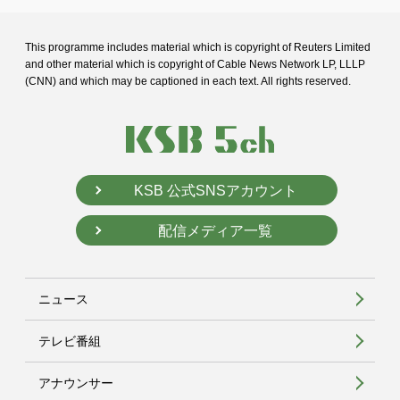
This programme includes material which is copyright of Reuters Limited
and
other material which is copyright of Cable News Network LP, LLLP
(CNN) and
which may be captioned in each text. All rights reserved.
KSB 公式SNSアカウント
配信メディア一覧
ニュース
テレビ番組
アナウンサー