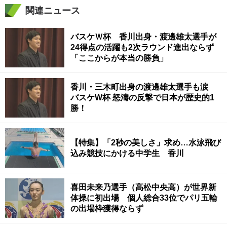
関連ニュース
バスケＷ杯 香川出身・渡邊雄太選手が
24得点の活躍も2次ラウンド進出ならず
「ここからが本当の勝負」
香川・三木町出身の渡邊雄太選手も涙
バスケW杯 怒濤の反撃で日本が歴史的1
勝！
【特集】「2秒の美しさ」求め…水泳飛び
込み競技にかける中学生 香川
喜田未来乃選手（高松中央高）が世界新
体操に初出場 個人総合33位でパリ五輪
の出場枠獲得ならず