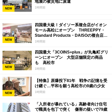
地震の被災地に派遣
1時間前
NEW
四国最大級！ダイソー系複合店がイオン
モール高松にオープン THREEPPY・
Standard Products・DAISOの複合店は
NEW
香川県初
1時間前
四国最大「3COINS+plus」が丸亀町グリ
ーンにオープン 大型店舗限定の商品
も 高松市
NEW
1時間前
【特集】原爆投下81年 戦争の記憶を受
け継ぐ…平和を願う高松市の9歳の少女
1時間前
NEW
「入所者が暴れている」高齢者向け住宅
で職員を包丁で突く 傷害の疑いで79歳