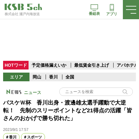
番組表
アプリ
株式会社 瀬戸内海放送
HOTワード
予定価格漏えいか
最低賃金引き上げ
アパホテル
エリア
岡山
香川
全国
ニュース
バスケＷ杯 香川出身・渡邊雄太選手躍動で大逆
転！ 先制のスリーポイントなど21得点の活躍「皆
さんのおかげで勝ち切れた」
2023/9/1 17:57
香川
スポーツ