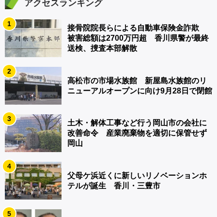
アクセスランキング
1
接骨院院長らによる自動車保険金詐欺
被害総額は2700万円超 香川県警が最終
送検、捜査本部解散
2
高松市の市場水族館 新屋島水族館のリ
ニューアルオープンに向け9月28日で閉館
3
土木・解体工事など行う岡山市の会社に
改善命令 産業廃棄物を適切に保管せず
岡山
4
父母ケ浜近くに新しいリノベーションホ
テルが誕生 香川・三豊市
5