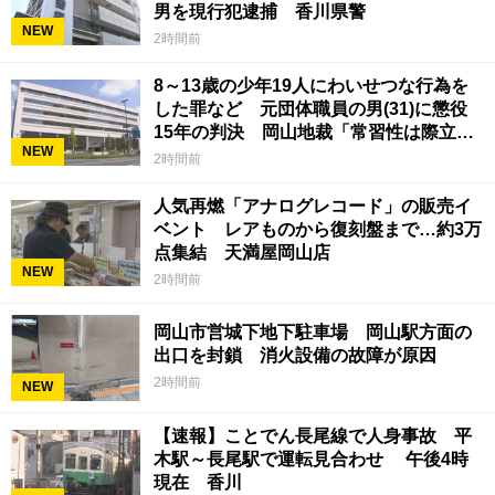
男を現行犯逮捕 香川県警
NEW
2時間前
8～13歳の少年19人にわいせつな行為を
した罪など 元団体職員の男(31)に懲役
15年の判決 岡山地裁「常習性は際立っ
NEW
ていて被害結果も非常に重い」
2時間前
人気再燃「アナログレコード」の販売イ
ベント レアものから復刻盤まで…約3万
点集結 天満屋岡山店
NEW
2時間前
岡山市営城下地下駐車場 岡山駅方面の
出口を封鎖 消火設備の故障が原因
2時間前
NEW
【速報】ことでん長尾線で人身事故 平
木駅～長尾駅で運転見合わせ 午後4時
現在 香川