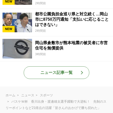
NEW
2時間前
都市公園負担金巡り県と対立続く…岡山
市に8750万円通知「支払いに応じること
はできない」
NEW
2時間前
岡山県倉敷市が熊本地震の被災者に市営
住宅を無償提供
3時間前
ニュース記事一覧
ホーム
ニュース
スポーツ
バスケＷ杯 香川出身・渡邊雄太選手躍動で大逆転！ 先制のス
リーポイントなど21得点の活躍「皆さんのおかげで勝ち切れた」