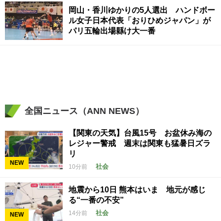
岡山・香川ゆかりの5人選出 ハンドボー
ル女子日本代表「おりひめジャパン」が
パリ五輪出場縣け大一番
全国ニュース（ANN NEWS）
【関東の天気】台風15号 お盆休み海の
レジャー警戒 週末は関東も猛暑日ズラ
リ
NEW
社会
10分前
地震から10日 熊本はいま 地元が感じ
る“一番の不安”
社会
14分前
NEW