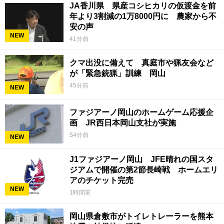
JA香川県 県産コシヒカリの仮渡金を前
年より3割減の1万8000円に 農家から不
安の声
NEW
41分前
クマ出没に備えて 真庭市や猟友会など
が「緊急銃猟」訓練 岡山
45分前
NEW
ファジアーノ岡山のホームゲーム応援企
画 JR西日本岡山支社が実施
54分前
NEW
J1ファジアーノ岡山 JFE晴れの国スタ
ジアムで開催の第2節長崎戦 ホームエリ
アのチケット完売
NEW
1時間前
岡山県倉敷市がトイレトレーラーを熊本