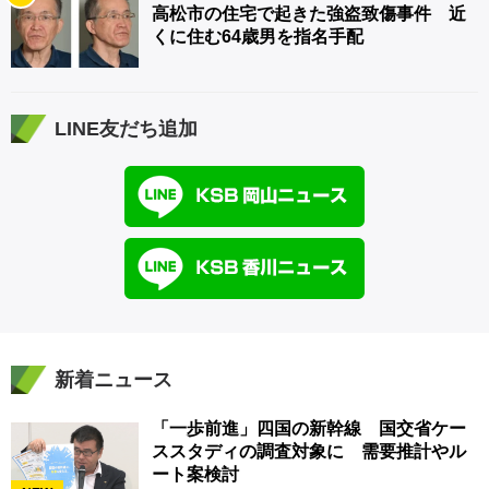
高松市の住宅で起きた強盗致傷事件 近
くに住む64歳男を指名手配
LINE友だち追加
新着ニュース
「一歩前進」四国の新幹線 国交省ケー
ススタディの調査対象に 需要推計やル
ート案検討