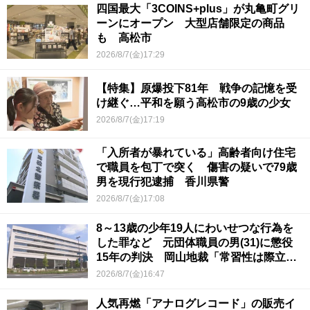
四国最大「3COINS+plus」が丸亀町グリ
ーンにオープン 大型店舗限定の商品
も 高松市
2026/8/7(金)17:29
【特集】原爆投下81年 戦争の記憶を受
け継ぐ…平和を願う高松市の9歳の少女
2026/8/7(金)17:19
「入所者が暴れている」高齢者向け住宅
で職員を包丁で突く 傷害の疑いで79歳
男を現行犯逮捕 香川県警
2026/8/7(金)17:08
8～13歳の少年19人にわいせつな行為を
した罪など 元団体職員の男(31)に懲役
15年の判決 岡山地裁「常習性は際立っ
ていて被害結果も非常に重い」
2026/8/7(金)16:47
人気再燃「アナログレコード」の販売イ