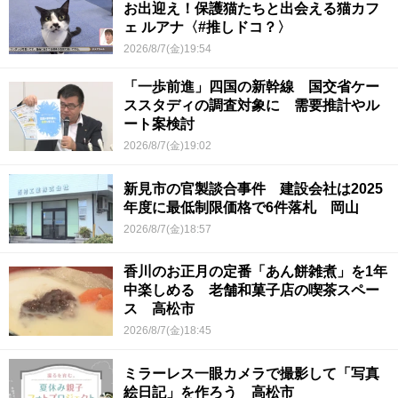
お出迎え！保護猫たちと出会える猫カフ
ェ ルアナ〈#推しドコ？〉
2026/8/7(金)19:54
「一歩前進」四国の新幹線 国交省ケー
ススタディの調査対象に 需要推計やル
ート案検討
2026/8/7(金)19:02
新見市の官製談合事件 建設会社は2025
年度に最低制限価格で6件落札 岡山
2026/8/7(金)18:57
香川のお正月の定番「あん餅雑煮」を1年
中楽しめる 老舗和菓子店の喫茶スペー
ス 高松市
2026/8/7(金)18:45
ミラーレス一眼カメラで撮影して「写真
絵日記」を作ろう 高松市