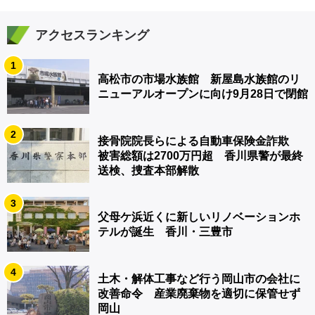
アクセスランキング
1
高松市の市場水族館 新屋島水族館のリ
ニューアルオープンに向け9月28日で閉館
2
接骨院院長らによる自動車保険金詐欺
被害総額は2700万円超 香川県警が最終
送検、捜査本部解散
3
父母ケ浜近くに新しいリノベーションホ
テルが誕生 香川・三豊市
4
土木・解体工事など行う岡山市の会社に
改善命令 産業廃棄物を適切に保管せず
岡山