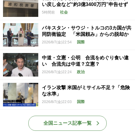
い戻し金など“約3億3400万円”申告せず
社会
5時間前
パキスタン・サウジ・トルコの3カ国が共
同防衛協定 「米国頼み」からの脱却か
国際
2026/8/7(金)22:54
中道・立憲・公明 合流をめぐり食い違
い 合流先は中道？立憲？
政治
2026/8/7(金)22:24
イラン攻撃 米国がミサイル不足？「危険
な水準」
国際
2026/8/7(金)22:03
全国ニュース記事一覧