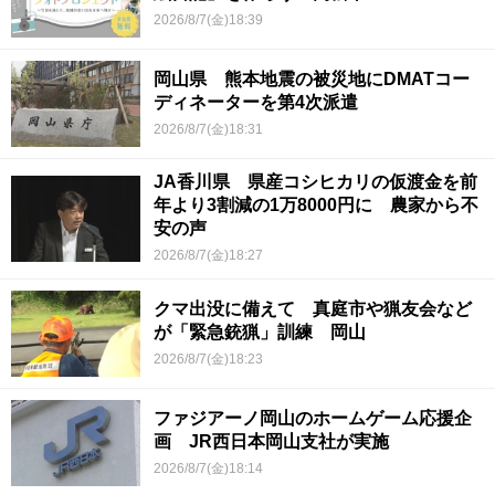
2026/8/7(金)18:39
岡山県 熊本地震の被災地にDMATコー
ディネーターを第4次派遣
2026/8/7(金)18:31
JA香川県 県産コシヒカリの仮渡金を前
年より3割減の1万8000円に 農家から不
安の声
2026/8/7(金)18:27
クマ出没に備えて 真庭市や猟友会など
が「緊急銃猟」訓練 岡山
2026/8/7(金)18:23
ファジアーノ岡山のホームゲーム応援企
画 JR西日本岡山支社が実施
2026/8/7(金)18:14