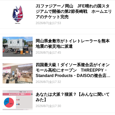
J1ファジアーノ岡山 JFE晴れの国スタ
ジアムで開催の第2節長崎戦 ホームエリ
アのチケット完売
2026/8/7(金)17:53
岡山県倉敷市がトイレトレーラーを熊本
地震の被災地に派遣
2026/8/7(金)17:45
四国最大級！ダイソー系複合店がイオン
モール高松にオープン THREEPPY・
Standard Products・DAISOの複合店は
香川県初
2026/8/7(金)17:32
あなたは犬派？猫派？【みんなに聞いて
みた】
2026/8/7(金)17:30