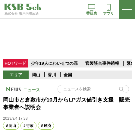
番組表
アプリ
株式会社 瀬戸内海放送
HOTワード
少年19人にわいせつの罪
官製談合事件続報
緊急
エリア
岡山
香川
全国
ニュース
岡山市と倉敷市が10月からLPガス値引き支援 販売
事業者へ説明会
2023/9/4 17:38
岡山
行政
経済