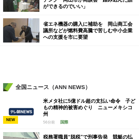
ができるのでいい」
省エネ機器の購入に補助を 岡山商工会
議所などが燃料費高騰で苦しむ中小企業
への支援を市に要望
全国ニュース（ANN NEWS）
米メタ社に5億ドル超の支払い命令 子ど
もの精神的被害めぐり ニューメキシコ
州
NEW
国際
56分前
税務署職員“脱税”で刑事告発 競艇の払