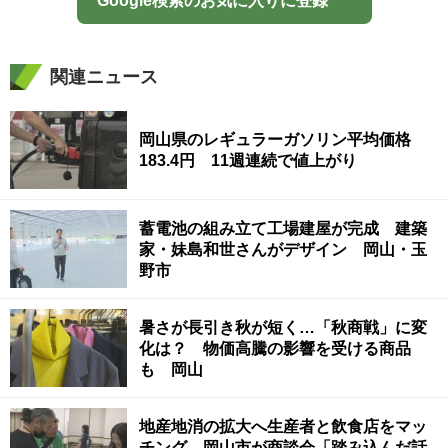
Google検索のお気に入りに登録
関連ニュース
岡山県のレギュラーガソリン平均価格
183.4円 11週連続で値上がり
蓄電池の組み立て工場建屋が完成 建築
家・妹島和世さんがデザイン 岡山・玉
野市
暑さが長引き秋が短く…「秋商戦」に変
化は？ 物価高騰の影響を受ける商品
も 岡山
地産地消の拡大へ生産者と飲食店をマッ
チング 岡山市が商談会「踏み込んだ話