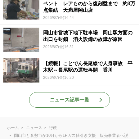
ベント レアものから復刻盤まで…約3万
点集結 天満屋岡山店
2026/8/7(金)16:44
岡山市営城下地下駐車場 岡山駅方面の
出口を封鎖 消火設備の故障が原因
2026/8/7(金)16:31
【続報】ことでん長尾線で人身事故 平
木駅～長尾駅の運転再開 香川
2026/8/7(金)16:20
ニュース記事一覧
ホーム
ニュース
行政
岡山市と倉敷市が10月からLPガス値引き支援 販売事業者へ説