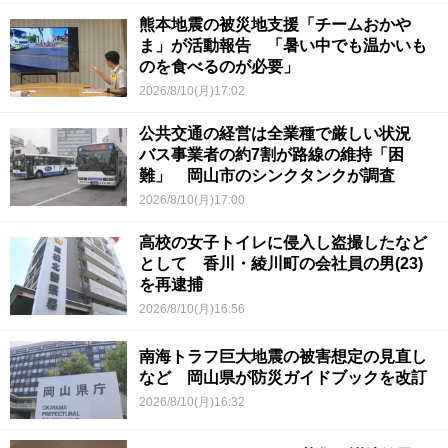
熊本地震の被災地支援「チームおかや
ま」が活動報告 「暑い中でも温かいも
のを食べるのが必要」
2026/8/10(月)17:02
公共交通の経営は全業種で厳しい状況
バス事業者の約7割が路線の維持「困
難」 岡山市のシンクタンクが調査
2026/8/10(月)17:00
高校の女子トイレに侵入し盗撮したなど
として 香川・綾川町の会社員の男(23)
を再逮捕
2026/8/10(月)16:56
南海トラフ巨大地震の被害想定の見直し
など 岡山県が防災ガイドブックを改訂
2026/8/10(月)16:32