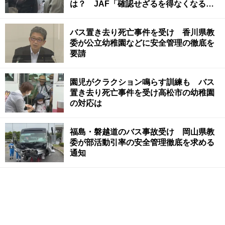
は？ JAF「確認せざるを得なくなるよ
うに仕向けて」
バス置き去り死亡事件を受け 香川県教
委が公立幼稚園などに安全管理の徹底を
要請
園児がクラクション鳴らす訓練も バス
置き去り死亡事件を受け高松市の幼稚園
の対応は
福島・磐越道のバス事故受け 岡山県教
委が部活動引率の安全管理徹底を求める
通知