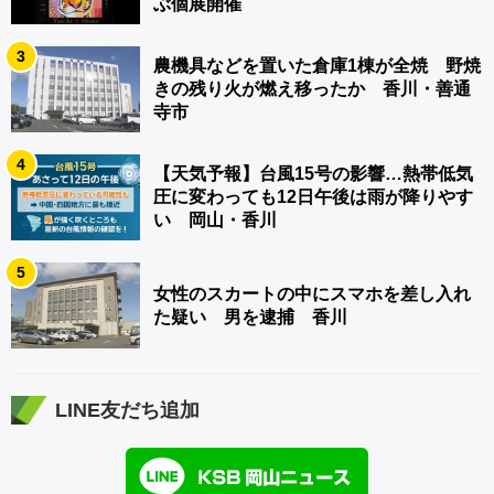
ぶ個展開催
3
農機具などを置いた倉庫1棟が全焼 野焼
きの残り火が燃え移ったか 香川・善通
寺市
4
【天気予報】台風15号の影響…熱帯低気
圧に変わっても12日午後は雨が降りやす
い 岡山・香川
5
女性のスカートの中にスマホを差し入れ
た疑い 男を逮捕 香川
LINE友だち追加