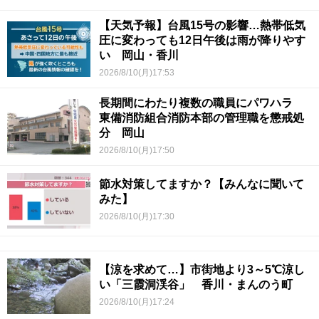
【天気予報】台風15号の影響…熱帯低気
圧に変わっても12日午後は雨が降りやす
い 岡山・香川
2026/8/10(月)17:53
長期間にわたり複数の職員にパワハラ
東備消防組合消防本部の管理職を懲戒処
分 岡山
2026/8/10(月)17:50
節水対策してますか？【みんなに聞いて
みた】
2026/8/10(月)17:30
【涼を求めて…】市街地より3～5℃涼し
い「三霞洞渓谷」 香川・まんのう町
2026/8/10(月)17:24