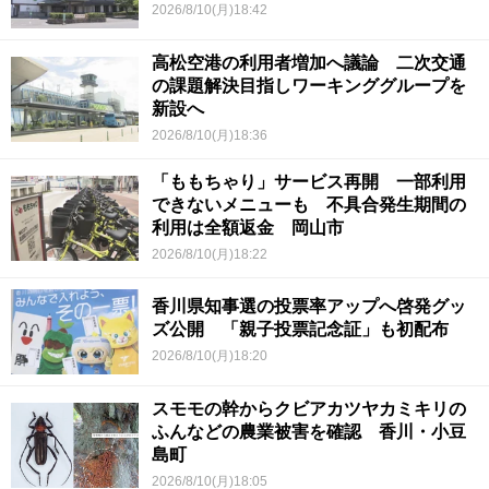
2026/8/10(月)18:42
高松空港の利用者増加へ議論 二次交通
の課題解決目指しワーキンググループを
新設へ
2026/8/10(月)18:36
「ももちゃり」サービス再開 一部利用
できないメニューも 不具合発生期間の
利用は全額返金 岡山市
2026/8/10(月)18:22
香川県知事選の投票率アップへ啓発グッ
ズ公開 「親子投票記念証」も初配布
2026/8/10(月)18:20
スモモの幹からクビアカツヤカミキリの
ふんなどの農業被害を確認 香川・小豆
島町
2026/8/10(月)18:05