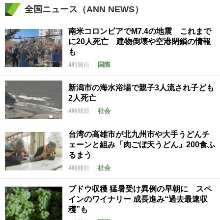
全国ニュース（ANN NEWS）
南米コロンビアでM7.4の地震 これまで
に20人死亡 建物倒壊や空港閉鎖の情報
も
国際
4時間前
新潟市の海水浴場で親子3人流され子ども
2人死亡
社会
4時間前
台湾の高雄市が北九州市や大手うどんチ
ェーンと組み「肉ごぼ天うどん」200食ふ
るまう
社会
4時間前
ブドウ収穫 猛暑受け異例の早朝に スペ
インのワイナリー 成長進み“過去最速収
穫”も