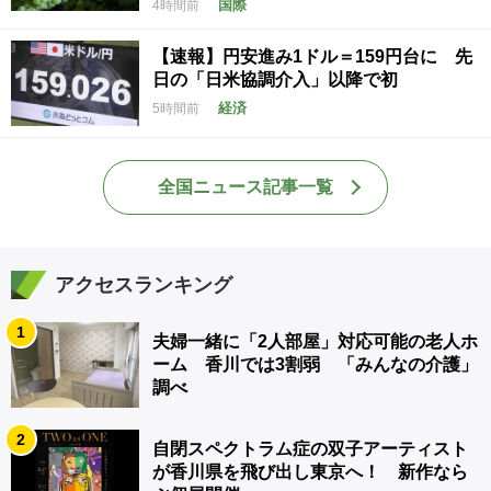
国際
4時間前
【速報】円安進み1ドル＝159円台に 先
日の「日米協調介入」以降で初
経済
5時間前
全国ニュース記事一覧
アクセスランキング
1
夫婦一緒に「2人部屋」対応可能の老人ホ
ーム 香川では3割弱 「みんなの介護」
調べ
2
自閉スペクトラム症の双子アーティスト
が香川県を飛び出し東京へ！ 新作なら