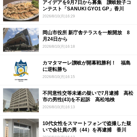
アイデアを9月7日から募集 讃岐餃子コ
ンテスト「SANUKI GYO1 GP」香川
2026/8/10(月)16:29
岡山市役所 新庁舎テラスを一般開放 8
月24日から
2026/8/10(月)16:18
カマタマーレ讃岐が開幕戦勝利！ 福島
に逆転勝ち
2026/8/10(月)16:15
不同意性交等未遂の疑いで7月逮捕 高松
市の男性(43)を不起訴 高松地検
2026/8/10(月)16:13
10代女性をスマートフォンで盗撮した疑
いで会社員の男（44）を再逮捕 香川