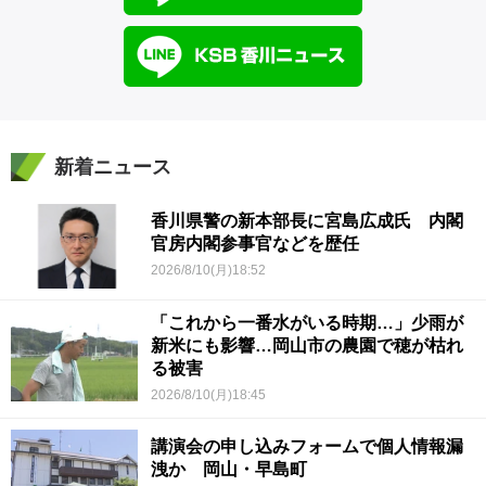
新着ニュース
香川県警の新本部長に宮島広成氏 内閣
官房内閣参事官などを歴任
2026/8/10(月)18:52
「これから一番水がいる時期…」少雨が
新米にも影響…岡山市の農園で穂が枯れ
る被害
2026/8/10(月)18:45
講演会の申し込みフォームで個人情報漏
洩か 岡山・早島町