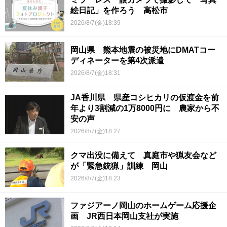
絵日記」を作ろう 高松市
2026/8/7(金)18:39
岡山県 熊本地震の被災地にDMATコー
ディネーターを第4次派遣
2026/8/7(金)18:31
JA香川県 県産コシヒカリの仮渡金を前
年より3割減の1万8000円に 農家から不
安の声
2026/8/7(金)18:27
クマ出没に備えて 真庭市や猟友会など
が「緊急銃猟」訓練 岡山
2026/8/7(金)18:23
ファジアーノ岡山のホームゲーム応援企
画 JR西日本岡山支社が実施