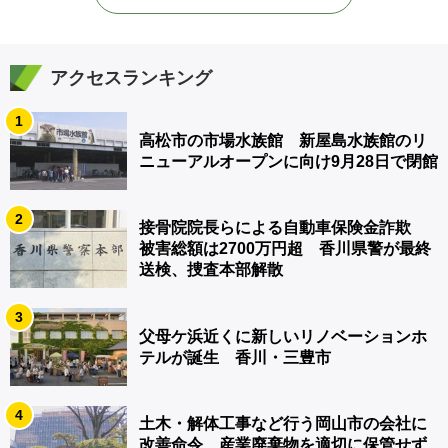
アクセスランキング
1
高松市の市場水族館 新屋島水族館のリ
ニューアルオープンに向け9月28日で閉館
2
接骨院院長らによる自動車保険金詐欺
被害総額は2700万円超 香川県警が最終
送検、捜査本部解散
3
父母ケ浜近くに新しいリノベーションホ
テルが誕生 香川・三豊市
4
土木・解体工事など行う岡山市の会社に
改善命令 産業廃棄物を適切に保管せず