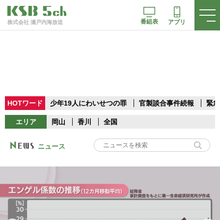
番組表
アプリ
株式会社 瀬戸内海放送
HOTワード
少年19人にわいせつの罪
官製談合事件続報
緊急
エリア
岡山
香川
全国
ニュース