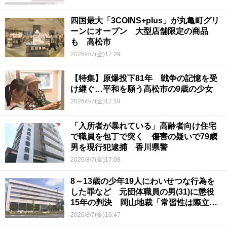
四国最大「3COINS+plus」が丸亀町グリ
ーンにオープン 大型店舗限定の商品
も 高松市
2026/8/7(金)17:29
【特集】原爆投下81年 戦争の記憶を受
け継ぐ…平和を願う高松市の9歳の少女
2026/8/7(金)17:19
「入所者が暴れている」高齢者向け住宅
で職員を包丁で突く 傷害の疑いで79歳
男を現行犯逮捕 香川県警
2026/8/7(金)17:08
8～13歳の少年19人にわいせつな行為を
した罪など 元団体職員の男(31)に懲役
15年の判決 岡山地裁「常習性は際立っ
ていて被害結果も非常に重い」
2026/8/7(金)16:47