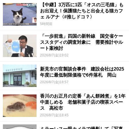
【中継】3万匹に1匹「オスの三毛猫」も
お出迎え！保護猫たちと出会える猫カフ
ェ ルアナ〈#推しドコ？〉
5時間前
「一歩前進」四国の新幹線 国交省ケー
ススタディの調査対象に 需要推計やル
ート案検討
2026/8/7(金)19:02
新見市の官製談合事件 建設会社は2025
年度に最低制限価格で6件落札 岡山
2026/8/7(金)18:57
香川のお正月の定番「あん餅雑煮」を1年
中楽しめる 老舗和菓子店の喫茶スペー
ス 高松市
2026/8/7(金)18:45
ミラーレス一眼カメラで撮影して「写真