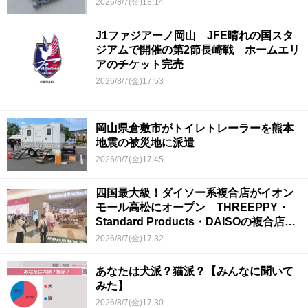
2026/8/7(金)18:14
J1ファジアーノ岡山 JFE晴れの国スタ
ジアムで開催の第2節長崎戦 ホームエリ
アのチケット完売
2026/8/7(金)17:53
岡山県倉敷市がトイレトレーラーを熊本
地震の被災地に派遣
2026/8/7(金)17:45
四国最大級！ダイソー系複合店がイオン
モール高松にオープン THREEPPY・
Standard Products・DAISOの複合店は
香川県初
2026/8/7(金)17:32
あなたは犬派？猫派？【みんなに聞いて
みた】
2026/8/7(金)17:30