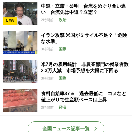
中道・立憲・公明 合流をめぐり食い違
い 合流先は中道？立憲？
政治
2時間前
NEW
イラン攻撃 米国がミサイル不足？「危険
な水準」
国際
3時間前
米7月の雇用統計 非農業部門の就業者数
2.3万人減 市場予想を大幅に下回る
国際
3時間前
食料自給率37％ 過去最低に コメなど
値上がりで生産額ベースは上昇
経済
3時間前
全国ニュース記事一覧