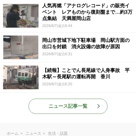
人気再燃「アナログレコード」の販売イ
ベント レアものから復刻盤まで…約3万
点集結 天満屋岡山店
2026/8/7(金)16:44
岡山市営城下地下駐車場 岡山駅方面の
出口を封鎖 消火設備の故障が原因
2026/8/7(金)16:31
【続報】ことでん長尾線で人身事故 平
木駅～長尾駅の運転再開 香川
2026/8/7(金)16:20
ニュース記事一覧
ホーム
ニュース
生活・話題