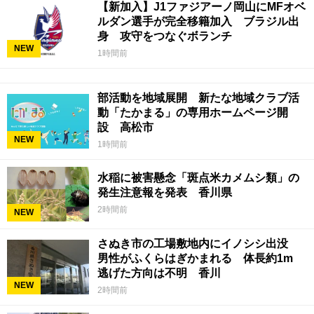
【新加入】J1ファジアーノ岡山にMFオベ
ルダン選手が完全移籍加入 ブラジル出
身 攻守をつなぐボランチ
NEW
1時間前
部活動を地域展開 新たな地域クラブ活
動「たかまる」の専用ホームページ開
設 高松市
NEW
1時間前
水稲に被害懸念「斑点米カメムシ類」の
発生注意報を発表 香川県
2時間前
NEW
さぬき市の工場敷地内にイノシシ出没
男性がふくらはぎかまれる 体長約1m
逃げた方向は不明 香川
NEW
2時間前