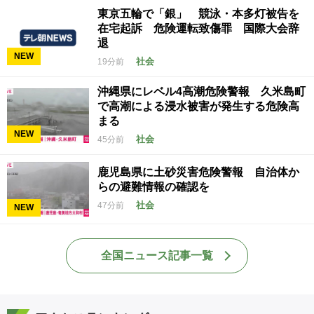
東京五輪で「銀」 競泳・本多灯被告を
在宅起訴 危険運転致傷罪 国際大会辞
退
NEW
社会
19分前
沖縄県にレベル4高潮危険警報 久米島町
で高潮による浸水被害が発生する危険高
まる
NEW
社会
45分前
鹿児島県に土砂災害危険警報 自治体か
らの避難情報の確認を
社会
47分前
NEW
全国ニュース記事一覧