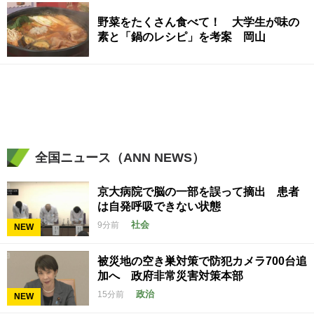
野菜をたくさん食べて！ 大学生が味の
素と「鍋のレシピ」を考案 岡山
全国ニュース（ANN NEWS）
京大病院で脳の一部を誤って摘出 患者
は自発呼吸できない状態
社会
9分前
NEW
被災地の空き巣対策で防犯カメラ700台追
加へ 政府非常災害対策本部
政治
15分前
NEW