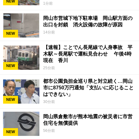
NEW
1分前
岡山市営城下地下駐車場 岡山駅方面の
出口を封鎖 消火設備の故障が原因
14分前
NEW
【速報】ことでん長尾線で人身事故 平
木駅～長尾駅で運転見合わせ 午後4時
現在 香川
NEW
25分前
都市公園負担金巡り県と対立続く…岡山
市に8750万円通知「支払いに応じること
はできない」
NEW
30分前
岡山県倉敷市が熊本地震の被災者に市営
住宅を無償提供
56分前
NEW