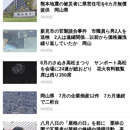
熊本地震の被災者に県営住宅を6カ月無償
提供 岡山県
3時間前
新見市の官製談合事件 市職員ら男2人を
送検 2人は遠縁関係…以前から価格漏洩
繰り返していたか 岡山
4時間前
8月のさぬき高松まつり サンポート高松
を会場に24連が総おどり 花火有料観覧
席は残り350席
4時間前
岡山県 7月の企業倒産12件 7カ月連続
で二桁台
5時間前
八月八日の「屋根の日」を前に 栗林公
園で瓦業者が屋根の修繕や清掃活動 高