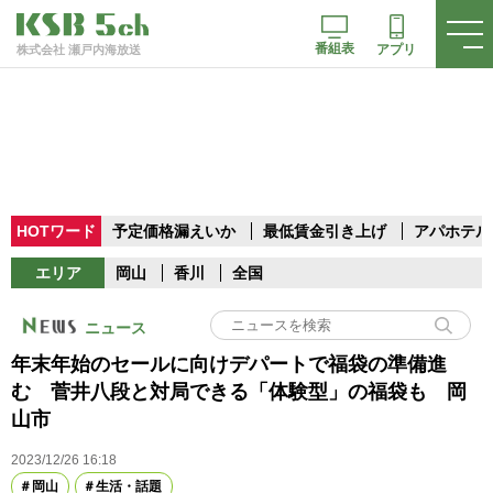
番組表
アプリ
株式会社 瀬戸内海放送
HOTワード
予定価格漏えいか
最低賃金引き上げ
アパホテル
エリア
岡山
香川
全国
ニュース
年末年始のセールに向けデパートで福袋の準備進
む 菅井八段と対局できる「体験型」の福袋も 岡
山市
2023/12/26 16:18
岡山
生活・話題