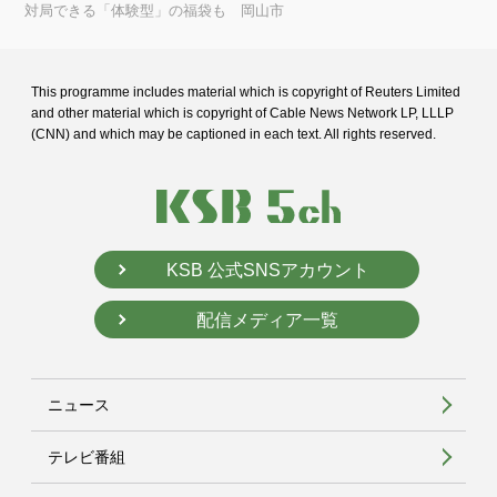
対局できる「体験型」の福袋も 岡山市
This programme includes material which is copyright of Reuters Limited
and
other material which is copyright of Cable News Network LP, LLLP
(CNN) and
which may be captioned in each text. All rights reserved.
KSB 公式SNSアカウント
配信メディア一覧
ニュース
テレビ番組