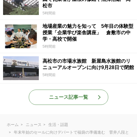
松市
5時間前
地場産業の魅力を知って 5年目の体験型
授業「企業学び楽舎講座」 倉敷市の中
学・高校で開催
5時間前
高松市の市場水族館 新屋島水族館のリ
ニューアルオープンに向け9月28日で閉館
5時間前
ニュース記事一覧
ホーム
ニュース
生活・話題
年末年始のセールに向けデパートで福袋の準備進む 菅井八段と