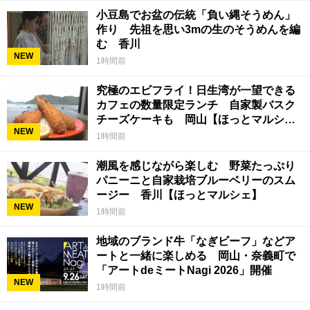
小豆島でお盆の伝統「負い縄そうめん」
作り 先祖を思い3mの生のそうめんを編
む 香川
NEW
1時間前
究極のエビフライ！日生湾が一望できる
カフェの数量限定ランチ 自家製バスク
チーズケーキも 岡山【ほっとマルシ
NEW
ェ】
1時間前
潮風を感じながら楽しむ 野菜たっぷり
パニーニと自家栽培ブルーベリーのスム
ージー 香川【ほっとマルシェ】
NEW
1時間前
地域のブランド牛「なぎビーフ」などア
ートと一緒に楽しめる 岡山・奈義町で
「アートdeミートNagi 2026」開催
NEW
1時間前