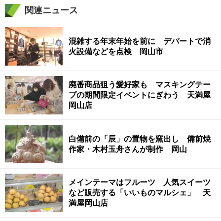
関連ニュース
混雑する年末年始を前に デパートで消
火設備などを点検 岡山市
廃番商品狙う愛好家も マスキングテー
プの期間限定イベントにぎわう 天満屋
岡山店
白備前の「辰」の置物を窯出し 備前焼
作家・木村玉舟さんが制作 岡山
メインテーマはフルーツ 人気スイーツ
など販売する「いいものマルシェ」 天
満屋岡山店