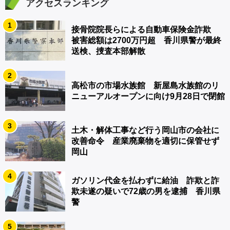
アクセスランキング
1
接骨院院長らによる自動車保険金詐欺
被害総額は2700万円超 香川県警が最終
送検、捜査本部解散
2
高松市の市場水族館 新屋島水族館のリ
ニューアルオープンに向け9月28日で閉館
3
土木・解体工事など行う岡山市の会社に
改善命令 産業廃棄物を適切に保管せず
岡山
4
ガソリン代金を払わずに給油 詐欺と詐
欺未遂の疑いで72歳の男を逮捕 香川県
警
5