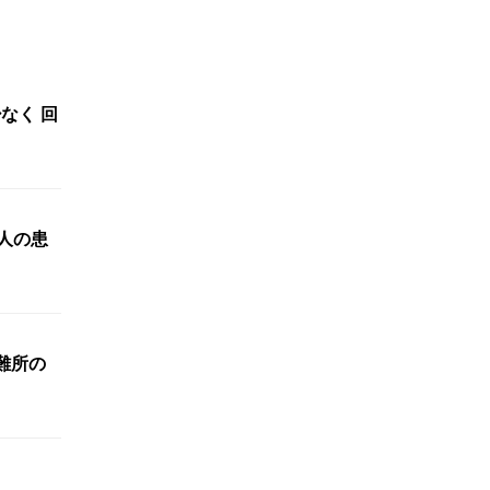
なく 回
人の患
難所の