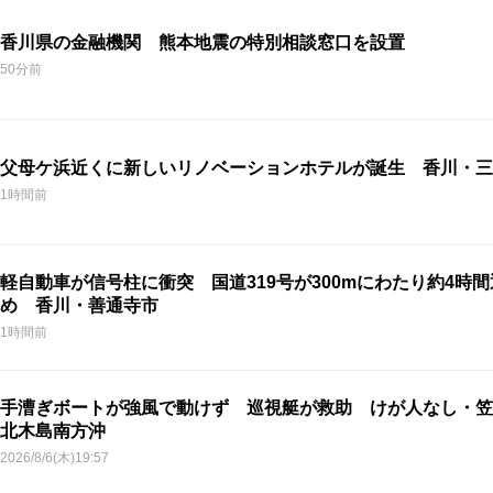
香川県の金融機関 熊本地震の特別相談窓口を設置
50分前
父母ケ浜近くに新しいリノベーションホテルが誕生 香川・三
1時間前
軽自動車が信号柱に衝突 国道319号が300mにわたり約4時
め 香川・善通寺市
1時間前
手漕ぎボートが強風で動けず 巡視艇が救助 けが人なし・笠
北木島南方沖
2026/8/6(木)19:57