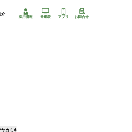
紹介
採用情報
番組表
アプリ
お問合せ
ツヤカミキリ
ももちゃり停止