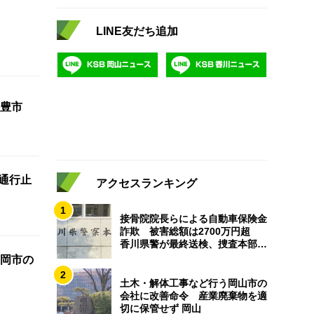
LINE友だち追加
豊市
間通行止
アクセスランキング
1
接骨院院長らによる自動車保険金
詐欺 被害総額は2700万円超
香川県警が最終送検、捜査本部解
散
岡市の
2
土木・解体工事など行う岡山市の
会社に改善命令 産業廃棄物を適
切に保管せず 岡山