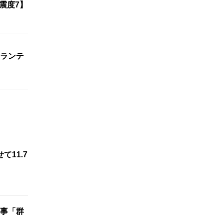
震度7】
ランテ
11.7
事「群