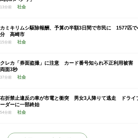
社会
13分前
カミキリムシ駆除報酬、予算の半額3日間で市民に 1577匹で
分 高崎市
社会
15分前
クレカ「券面盗撮」に注意 カード番号知られ不正利用被害 
両面3秒
社会
37分前
右折禁止違反の車が市電と衝突 男女3人降りて逃走 ドライ
ーダーに一部終始
社会
54分前