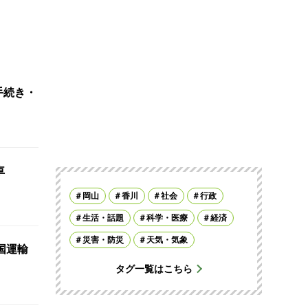
手続き・
車
岡山
香川
社会
行政
生活・話題
科学・医療
経済
災害・防災
天気・気象
国運輸
タグ一覧はこちら