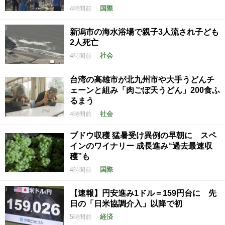
国際
4時間前
新潟市の海水浴場で親子3人流され子ども
2人死亡
社会
4時間前
台湾の高雄市が北九州市や大手うどんチ
ェーンと組み「肉ごぼ天うどん」200食ふ
るまう
社会
4時間前
ブドウ収穫 猛暑受け異例の早朝に スペ
インのワイナリー 成長進み“過去最速収
穫”も
国際
4時間前
【速報】円安進み1ドル＝159円台に 先
日の「日米協調介入」以降で初
経済
5時間前