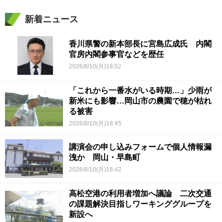
新着ニュース
香川県警の新本部長に宮島広成氏 内閣
官房内閣参事官などを歴任
2026/8/10(月)18:52
「これから一番水がいる時期…」少雨が
新米にも影響…岡山市の農園で穂が枯れ
る被害
2026/8/10(月)18:45
講演会の申し込みフォームで個人情報漏
洩か 岡山・早島町
2026/8/10(月)18:42
高松空港の利用者増加へ議論 二次交通
の課題解決目指しワーキンググループを
新設へ