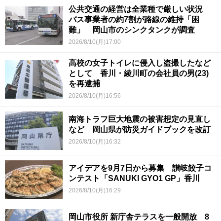
公共交通の経営は全業種で厳しい状況
バス事業者の約7割が路線の維持「困
難」 岡山市のシンクタンクが調査
2026/8/10(月)17:00
高校の女子トイレに侵入し盗撮したなど
として 香川・綾川町の会社員の男(23)
を再逮捕
2026/8/10(月)16:56
南海トラフ巨大地震の被害想定の見直し
など 岡山県が防災ガイドブックを改訂
2026/8/10(月)16:32
アイデアを9月7日から募集 讃岐餃子コ
ンテスト「SANUKI GYO1 GP」香川
2026/8/10(月)16:29
岡山市役所 新庁舎テラスを一般開放 8