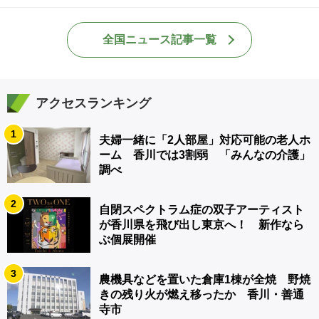
全国ニュース記事一覧
アクセスランキング
1
夫婦一緒に「2人部屋」対応可能の老人ホ
ーム 香川では3割弱 「みんなの介護」
調べ
2
自閉スペクトラム症の双子アーティスト
が香川県を飛び出し東京へ！ 新作なら
ぶ個展開催
3
農機具などを置いた倉庫1棟が全焼 野焼
きの残り火が燃え移ったか 香川・善通
寺市