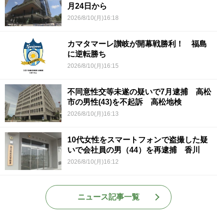
月24日から
2026/8/10(月)16:18
カマタマーレ讃岐が開幕戦勝利！ 福島
に逆転勝ち
2026/8/10(月)16:15
不同意性交等未遂の疑いで7月逮捕 高松
市の男性(43)を不起訴 高松地検
2026/8/10(月)16:13
10代女性をスマートフォンで盗撮した疑
いで会社員の男（44）を再逮捕 香川
2026/8/10(月)16:12
ニュース記事一覧