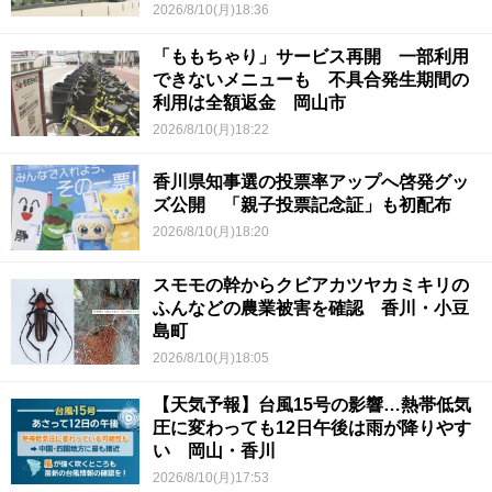
2026/8/10(月)18:36
「ももちゃり」サービス再開 一部利用
できないメニューも 不具合発生期間の
利用は全額返金 岡山市
2026/8/10(月)18:22
香川県知事選の投票率アップへ啓発グッ
ズ公開 「親子投票記念証」も初配布
2026/8/10(月)18:20
スモモの幹からクビアカツヤカミキリの
ふんなどの農業被害を確認 香川・小豆
島町
2026/8/10(月)18:05
【天気予報】台風15号の影響…熱帯低気
圧に変わっても12日午後は雨が降りやす
い 岡山・香川
2026/8/10(月)17:53