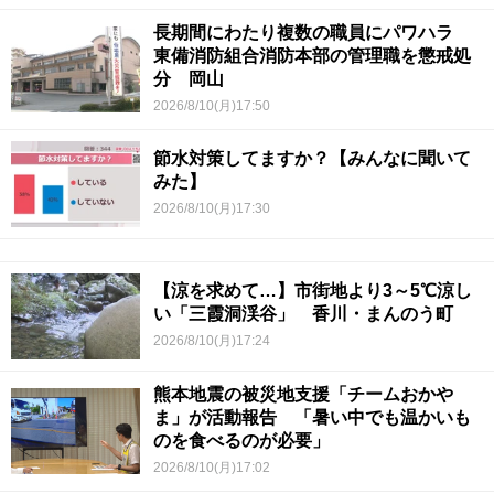
長期間にわたり複数の職員にパワハラ
東備消防組合消防本部の管理職を懲戒処
分 岡山
2026/8/10(月)17:50
節水対策してますか？【みんなに聞いて
みた】
2026/8/10(月)17:30
【涼を求めて…】市街地より3～5℃涼し
い「三霞洞渓谷」 香川・まんのう町
2026/8/10(月)17:24
熊本地震の被災地支援「チームおかや
ま」が活動報告 「暑い中でも温かいも
のを食べるのが必要」
2026/8/10(月)17:02