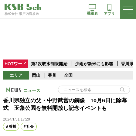
番組表
アプリ
株式会社 瀬戸内海放送
HOTワード
第2次取水制限開始
少雨が新米にも影響
香川県
エリア
岡山
香川
全国
ニュース
香川県独立の父・中野武営の銅像 10月6日に除幕
式 玉藻公園を無料開放し記念イベントも
2024/1/31 17:20
香川
社会