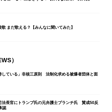
校歌 まだ歌える？【みんなに聞いてみた】
EWS）
持している」非核三原則 法制化求める被爆者団体と面
司法長官にトランプ氏の元弁護士ブランチ氏 賛成50反
承認