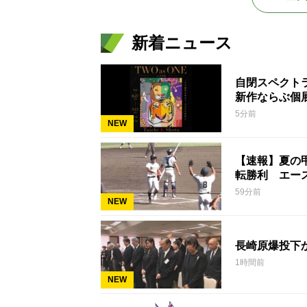
新着ニュース
自閉スペクト
新作ならぶ個
5分前
NEW
【速報】夏の
転勝利 エー
59分前
NEW
長崎原爆投下
1時間前
NEW