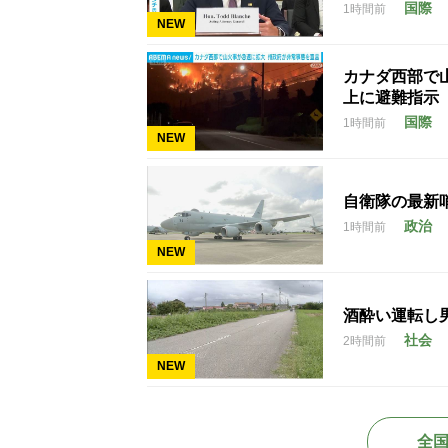
国際
1時間前
NEW
カナダ西部で
上に避難指示
国際
1時間前
NEW
自衛隊の最新
政治
1時間前
NEW
酒酔い運転し
社会
2時間前
NEW
全