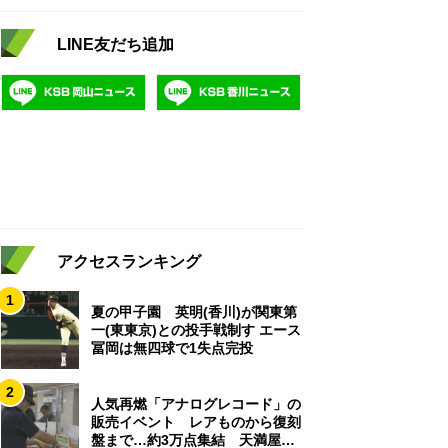
LINE友だち追加
アクセスランキング
1
夏の甲子園 英明(香川)が関東第
一(東東京)との投手戦制す エース
冨岡は無四球で1失点完投
2
人気再燃「アナログレコード」の
販売イベント レアものから復刻
盤まで…約3万点集結 天満屋岡