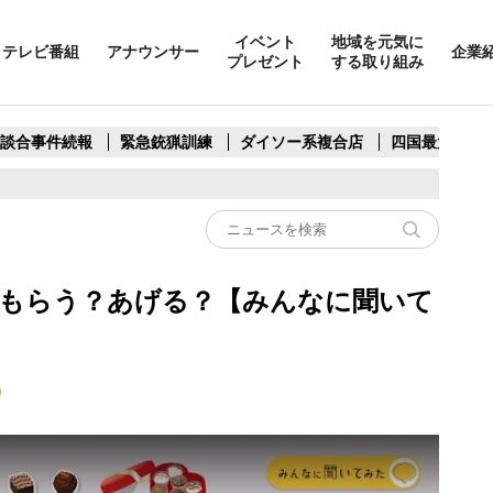
イベント
地域を元気に
テレビ番組
アナウンサー
企業
プレゼント
する取り組み
製談合事件続報
緊急銃猟訓練
ダイソー系複合店
四国最大スリ
もらう？あげる？【みんなに聞いて