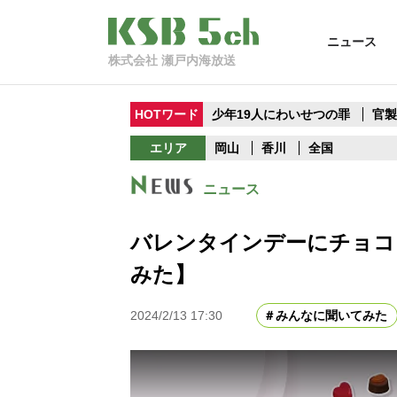
ニュース
株式会社 瀬戸内海放送
HOTワード
少年19人にわいせつの罪
官
エリア
岡山
香川
全国
ニュース
バレンタインデーにチョコ
みた】
2024/2/13 17:30
みんなに聞いてみた