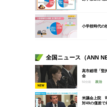
小学校時代の
全国ニュース（ANN N
高市総理「堅
会
政治
50分前
NEW
米議会上院 
対49の僅差で