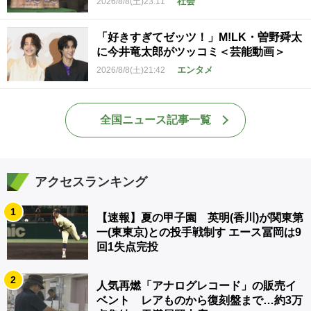
社会
2026/8/8(土)23:11
「好きすぎてゼッツ！」M!LK・曽野舜太
に今井竜太郎がツッコミ＜芸能動画＞
エンタメ
2026/8/8(土)21:42
全国ニュース記事一覧
アクセスランキング
1
【速報】夏の甲子園 英明(香川)が関東第
一(東東京)との投手戦制す エース冨岡は9
回1失点完投
2
人気再燃「アナログレコード」の販売イ
ベント レアものから復刻盤まで…約3万