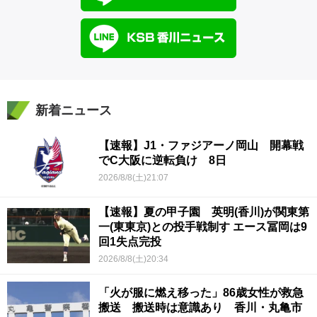
新着ニュース
【速報】J1・ファジアーノ岡山 開幕戦
でC大阪に逆転負け 8日
2026/8/8(土)21:07
【速報】夏の甲子園 英明(香川)が関東第
一(東東京)との投手戦制す エース冨岡は9
回1失点完投
2026/8/8(土)20:34
「火が服に燃え移った」86歳女性が救急
搬送 搬送時は意識あり 香川・丸亀市