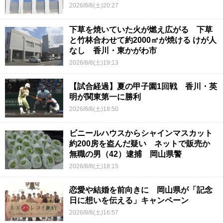
2026/8/8(土)20:27
下草を焼いていた火が燃え広がる 下草
と竹林合わせて約2000㎡が焼ける けが人
なし 香川・東かがわ市
2026/8/8(土)19:13
【試合経過】夏の甲子園1回戦 香川・英
明が関東第一に勝利
2026/8/8(土)18:50
ビニールハウスからシャインマスカット
約200房を盗んだ疑い ネットで販売か
無職の男（42）逮捕 岡山県警
2026/8/8(土)18:15
恋愛や結婚を前向きに 岡山県が「記念
日に想いを伝える」キャンペーン
2026/8/8(土)16:57