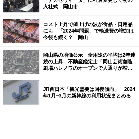
「ナガセヴィータ」に社名変更して初の
入社式 岡山市
コスト上昇で値上げの波が食品・日用品
にも 「2024年問題」で輸送費の増加は
今後も続く？ 岡山
岡山県の地価公示 全用途の平均は2年連
続の上昇 不動産鑑定士「岡山芸術創造
劇場ハレノワのオープンで人通りが増
加」
JR西日本「観光需要は回復傾向」 2024
年1月~3月の新幹線の利用状況まとめる