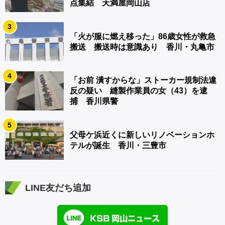
点集結 天満屋岡山店
3
「火が服に燃え移った」86歳女性が救急
搬送 搬送時は意識あり 香川・丸亀市
4
「お前 潰すからな」ストーカー規制法違
反の疑い 縫製作業員の女（43）を逮
捕 香川県警
5
父母ケ浜近くに新しいリノベーションホ
テルが誕生 香川・三豊市
LINE友だち追加