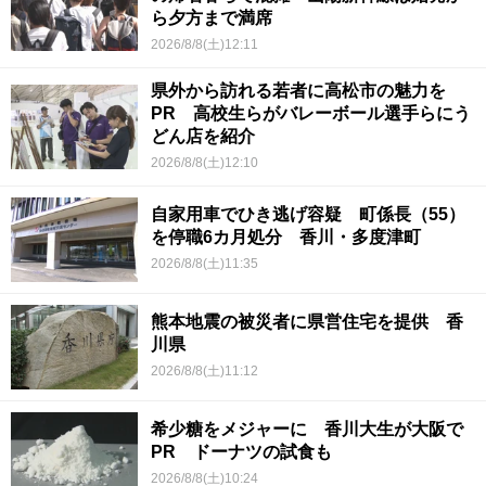
ら夕方まで満席
2026/8/8(土)12:11
県外から訪れる若者に高松市の魅力を
PR 高校生らがバレーボール選手らにう
どん店を紹介
2026/8/8(土)12:10
自家用車でひき逃げ容疑 町係長（55）
を停職6カ月処分 香川・多度津町
2026/8/8(土)11:35
熊本地震の被災者に県営住宅を提供 香
川県
2026/8/8(土)11:12
希少糖をメジャーに 香川大生が大阪で
PR ドーナツの試食も
2026/8/8(土)10:24