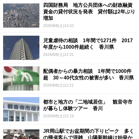
四国財務局 地方公共団体への財政融資
資金の貸付状況を発表 貸付額は2年ぶり
増加
2026/8/8(土)14:32
児童虐待の相談 1年間で1271件 2017
年度から1000件超続く 香川県
2026/8/8(土)12:31
配偶者からの暴力相談 1年間で1000件
超 30～40代女性の被害が多い 香川県
2026/8/8(土)12:21
都市と地方の「二地域居住」 観音寺市
が暮らし体験ツアー 香川
2026/8/8(土)12:15
JR岡山駅でお盆期間の下りピーク 多く
の帰省客らで混雑 山陽新幹線は始発か