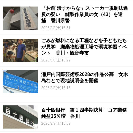
「お前 潰すからな」ストーカー規制法違
反の疑い 縫製作業員の女（43）を逮
捕 香川県警
2026/8/8(土)16:51
ごみが燃料になる工程などを子どもたち
が見学 廃棄物処理工場で環境学習イベ
ント 香川・観音寺市
2026/8/8(土)16:29
瀬戸内国際芸術祭2028の作品公募 女木
島などで現地説明会を開催
2026/8/8(土)16:15
百十四銀行 第１四半期決算 コア業務
純益35％増 香川
2026/8/8(土)15:59