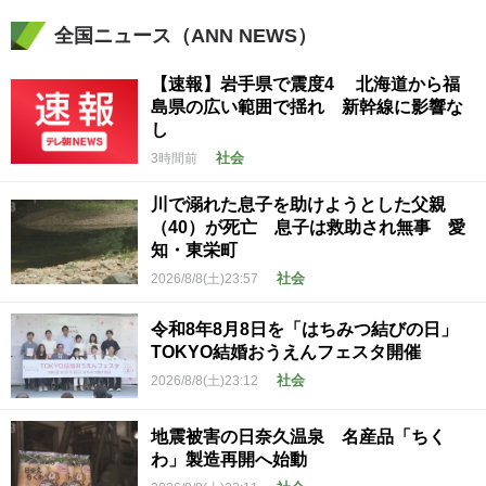
全国ニュース（ANN NEWS）
【速報】岩手県で震度4 北海道から福
島県の広い範囲で揺れ 新幹線に影響な
し
社会
3時間前
川で溺れた息子を助けようとした父親
（40）が死亡 息子は救助され無事 愛
知・東栄町
社会
2026/8/8(土)23:57
令和8年8月8日を「はちみつ結びの日」
TOKYO結婚おうえんフェスタ開催
社会
2026/8/8(土)23:12
地震被害の日奈久温泉 名産品「ちく
わ」製造再開へ始動