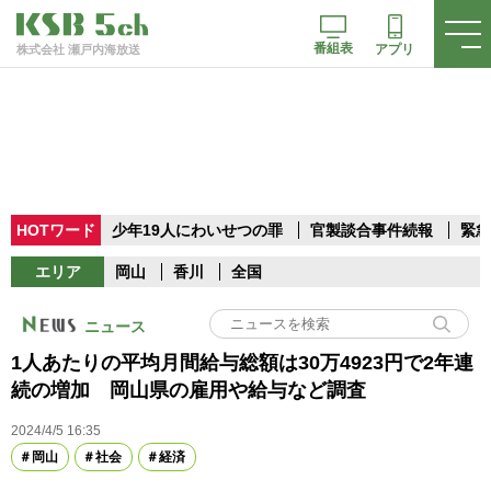
番組表
アプリ
株式会社 瀬戸内海放送
HOTワード
少年19人にわいせつの罪
官製談合事件続報
緊急
エリア
岡山
香川
全国
ニュース
1人あたりの平均月間給与総額は30万4923円で2年連
続の増加 岡山県の雇用や給与など調査
2024/4/5 16:35
岡山
社会
経済