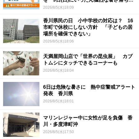
くか
2026/8/5(水)18:09
香川県民の日 小中学校の対応は？ 16
市町で休校にしない方針 「子どもの居
場所を確保できない」
2026/8/5(水)18:06
天満屋岡山店で「世界の昆虫展」 カブ
トムシにタッチできるコーナーも
2026/8/5(水)18:04
6日は危険な暑さに 熱中症警戒アラート
発表 香川県
2026/8/5(水)18:01
マリンレジャー中に女性が足を負傷 香
川・多度津町沖
2026/8/5(水)17:50