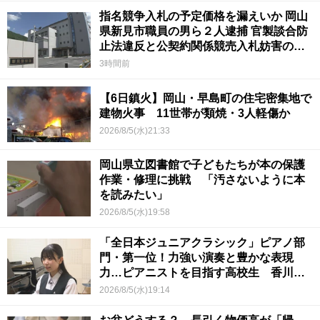
指名競争入札の予定価格を漏えいか 岡山
県新見市職員の男ら２人逮捕 官製談合防
止法違反と公契約関係競売入札妨害の疑
い
3時間前
【6日鎮火】岡山・早島町の住宅密集地で
建物火事 11世帯が類焼・3人軽傷か
2026/8/5(水)21:33
岡山県立図書館で子どもたちが本の保護
作業・修理に挑戦 「汚さないように本
を読みたい」
2026/8/5(水)19:58
「全日本ジュニアクラシック」ピアノ部
門・第一位！力強い演奏と豊かな表現
力…ピアニストを目指す高校生 香川
【青春のキセキ】
2026/8/5(水)19:14