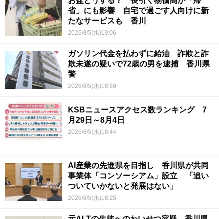
お盆どうする？ 長引く物価高が「帰
省」にも影響 自宅で過ごす人向けに新
たなサービスも 香川
2026/8/5(水)19:06
ガソリン代金を払わずに給油 詐欺と詐
欺未遂の疑いで72歳の男を逮捕 香川県
警
2026/8/5(水)18:59
KSBニュースアクセス数ランキング 7
月29日～8月4日
2026/8/5(水)18:44
AI産業の先進県を目指し 香川県が共同
事業体「コンソーシアム」設立 「追い
ついていかないと発展はない」
2026/8/5(水)18:25
元ALTの生徒へのわいせつ容疑 香川県