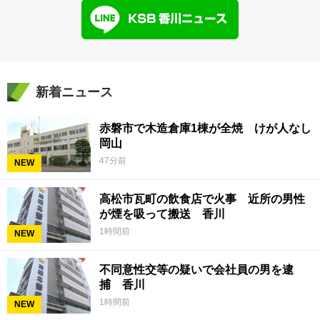
新着ニュース
赤磐市で木造倉庫1棟が全焼 けが人なし
岡山
47分前
NEW
高松市瓦町の飲食店で火事 近所の男性
が煙を吸って搬送 香川
1時間前
NEW
不同意性交等の疑いで会社員の男を逮
捕 香川
1時間前
NEW