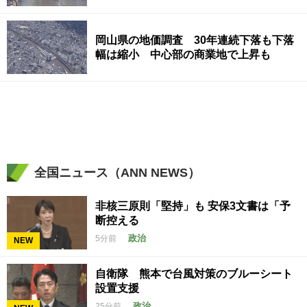
備を」
岡山県の地価調査 30年連続下落も下落
幅は縮小 中心部の商業地で上昇も
全国ニュース（ANN NEWS）
非核三原則「堅持」も 安保3文書は「予
断控える
政治
5分前
NEW
自衛隊 熊本で台風対策のブルーシート
設置支援
政治
25分前