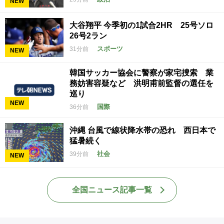
NEW
大谷翔平 今季初の1試合2HR 25号ソロ
26号2ラン
スポーツ
31分前
NEW
韓国サッカー協会に警察が家宅捜索 業
務妨害容疑など 洪明甫前監督の選任を
巡り
NEW
国際
36分前
沖縄 台風で線状降水帯の恐れ 西日本で
猛暑続く
社会
39分前
NEW
全国ニュース記事一覧