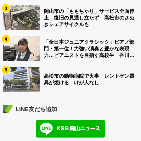
3
岡山市の「ももちゃり」サービス全面停
止 復旧の見通し立たず 高松市のさぬ
きシェアサイクルも
4
「全日本ジュニアクラシック」ピアノ部
門・第一位！力強い演奏と豊かな表現
力…ピアニストを目指す高校生 香川
【青春のキセキ】
5
高松市の動物病院で火事 レントゲン器
具が焼ける けが人なし
LINE友だち追加