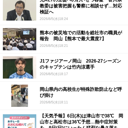
教委は被害把握も警察に相談せず…対応
検証へ
2026/8/5(水)18:24
熊本の被災地での活動を総社市の職員が
報告 岡山【熊本で最大震度7】
2026/8/5(水)18:21
J1ファジアーノ岡山 2026-27シーズン
のキャプテンは竹内涼選手
2026/8/5(水)18:17
岡山県内の高校生が特殊詐欺防止など呼
び掛け
2026/8/5(水)18:11
【天気予報】6日(木)は津山市で38℃ 岡
山市と高松市は36℃予想…熱中症対策
を 9日(日)にいったん猛烈な暑さ落ち着