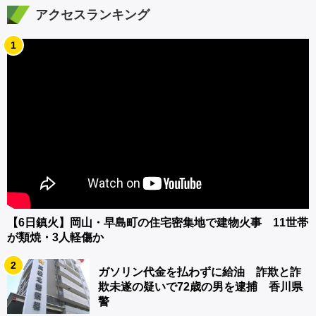
アクセスランキング
1
【6日鎮火】岡山・早島町の住宅密集地で建物火事 11世帯
が類焼・3人軽傷か
2
ガソリン代金を払わずに給油 詐欺と詐
欺未遂の疑いで72歳の男を逮捕 香川県
警