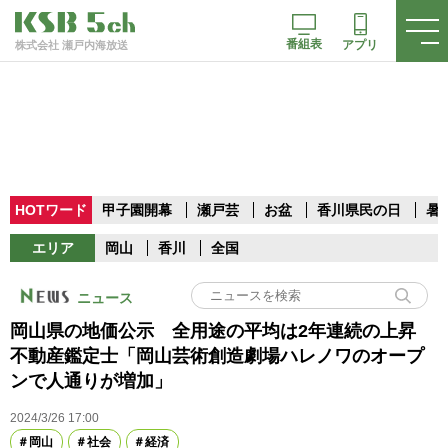
番組表
アプリ
株式会社 瀬戸内海放送
HOTワード
甲子園開幕
瀬戸芸
お盆
香川県民の日
暑
エリア
岡山
香川
全国
ニュース
岡山県の地価公示 全用途の平均は2年連続の上昇
不動産鑑定士「岡山芸術創造劇場ハレノワのオープ
ンで人通りが増加」
2024/3/26 17:00
岡山
社会
経済