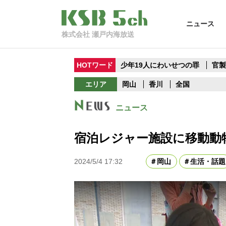
ニュース
株式会社 瀬戸内海放送
HOTワード
少年19人にわいせつの罪
官
エリア
岡山
香川
全国
ニュース
宿泊レジャー施設に移動動
2024/5/4 17:32
岡山
生活・話題