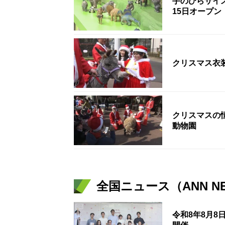
手のひらサイ
15日オープ
クリスマス衣
クリスマスの
動物園
全国ニュース（ANN N
令和8年8月8