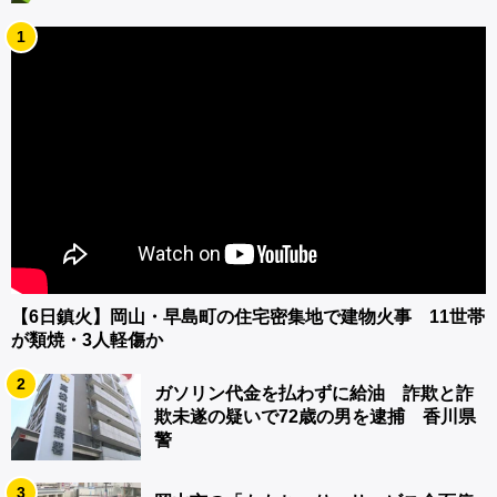
1
【6日鎮火】岡山・早島町の住宅密集地で建物火事 11世帯
が類焼・3人軽傷か
2
ガソリン代金を払わずに給油 詐欺と詐
欺未遂の疑いで72歳の男を逮捕 香川県
警
3