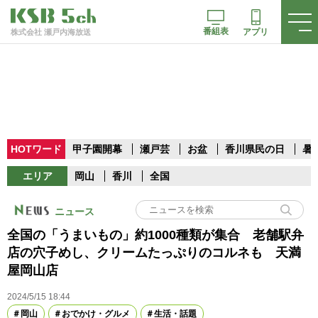
番組表
アプリ
株式会社 瀬戸内海放送
HOTワード
甲子園開幕
瀬戸芸
お盆
香川県民の日
暑
エリア
岡山
香川
全国
ニュース
全国の「うまいもの」約1000種類が集合 老舗駅弁
店の穴子めし、クリームたっぷりのコルネも 天満
屋岡山店
2024/5/15 18:44
岡山
おでかけ・グルメ
生活・話題