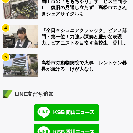
岡山市の「ももちゃり」サービス全面停
止 復旧の見通し立たず 高松市のさぬ
きシェアサイクルも
4
「全日本ジュニアクラシック」ピアノ部
門・第一位！力強い演奏と豊かな表現
力…ピアニストを目指す高校生 香川
【青春のキセキ】
5
高松市の動物病院で火事 レントゲン器
具が焼ける けが人なし
LINE友だち追加