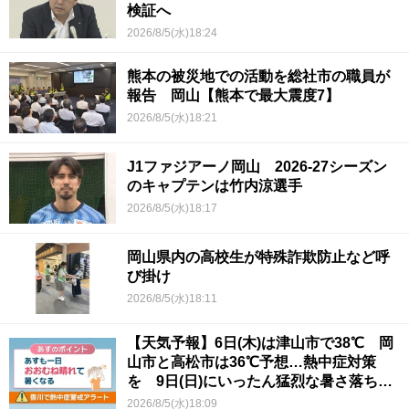
検証へ
2026/8/5(水)18:24
熊本の被災地での活動を総社市の職員が
報告 岡山【熊本で最大震度7】
2026/8/5(水)18:21
J1ファジアーノ岡山 2026-27シーズン
のキャプテンは竹内涼選手
2026/8/5(水)18:17
岡山県内の高校生が特殊詐欺防止など呼
び掛け
2026/8/5(水)18:11
【天気予報】6日(木)は津山市で38℃ 岡
山市と高松市は36℃予想…熱中症対策
を 9日(日)にいったん猛烈な暑さ落ち着
くか
2026/8/5(水)18:09