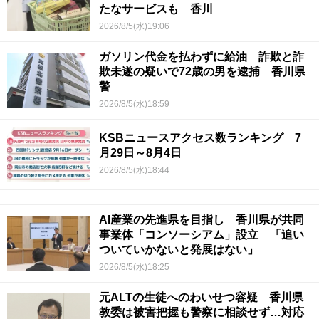
たなサービスも 香川
2026/8/5(水)19:06
ガソリン代金を払わずに給油 詐欺と詐
欺未遂の疑いで72歳の男を逮捕 香川県
警
2026/8/5(水)18:59
KSBニュースアクセス数ランキング 7
月29日～8月4日
2026/8/5(水)18:44
AI産業の先進県を目指し 香川県が共同
事業体「コンソーシアム」設立 「追い
ついていかないと発展はない」
2026/8/5(水)18:25
元ALTの生徒へのわいせつ容疑 香川県
教委は被害把握も警察に相談せず…対応