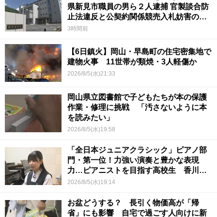
県新見市職員の男ら２人逮捕 官製談合防
止法違反と公契約関係競売入札妨害の疑
い
3時間前
【6日鎮火】岡山・早島町の住宅密集地で
建物火事 11世帯が類焼・3人軽傷か
2026/8/5(水)21:33
岡山県立図書館で子どもたちが本の保護
作業・修理に挑戦 「汚さないように本
を読みたい」
2026/8/5(水)19:58
「全日本ジュニアクラシック」ピアノ部
門・第一位！力強い演奏と豊かな表現
力…ピアニストを目指す高校生 香川
【青春のキセキ】
2026/8/5(水)19:14
お盆どうする？ 長引く物価高が「帰
省」にも影響 自宅で過ごす人向けに新