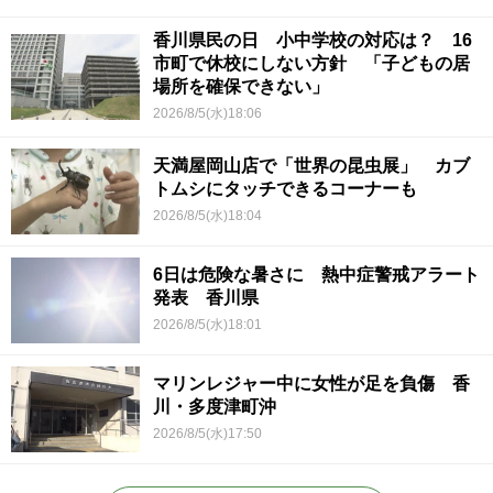
香川県民の日 小中学校の対応は？ 16
市町で休校にしない方針 「子どもの居
場所を確保できない」
2026/8/5(水)18:06
天満屋岡山店で「世界の昆虫展」 カブ
トムシにタッチできるコーナーも
2026/8/5(水)18:04
6日は危険な暑さに 熱中症警戒アラート
発表 香川県
2026/8/5(水)18:01
マリンレジャー中に女性が足を負傷 香
川・多度津町沖
2026/8/5(水)17:50