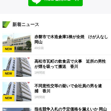
新着ニュース
赤磐市で木造倉庫1棟が全焼 けが人なし
岡山
49分前
NEW
高松市瓦町の飲食店で火事 近所の男性
が煙を吸って搬送 香川
1時間前
NEW
不同意性交等の疑いで会社員の男を逮
捕 香川
1時間前
NEW
指名競争入札の予定価格を漏えいか 岡山