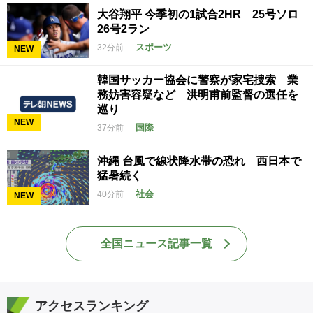
大谷翔平 今季初の1試合2HR 25号ソロ
26号2ラン
スポーツ
32分前
NEW
韓国サッカー協会に警察が家宅捜索 業
務妨害容疑など 洪明甫前監督の選任を
巡り
NEW
国際
37分前
沖縄 台風で線状降水帯の恐れ 西日本で
猛暑続く
社会
40分前
NEW
全国ニュース記事一覧
アクセスランキング