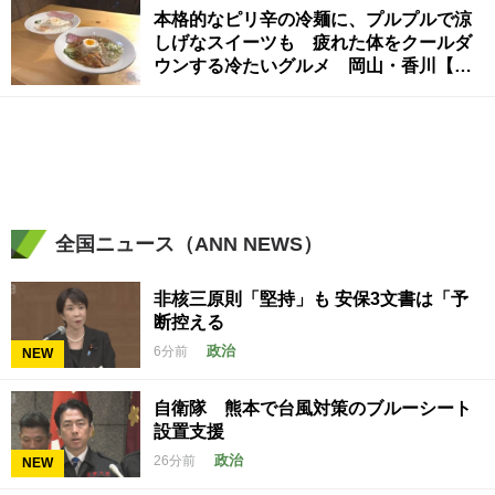
本格的なピリ辛の冷麺に、プルプルで涼
しげなスイーツも 疲れた体をクールダ
ウンする冷たいグルメ 岡山・香川【ほ
っとマルシェ】
全国ニュース（ANN NEWS）
非核三原則「堅持」も 安保3文書は「予
断控える
政治
6分前
NEW
自衛隊 熊本で台風対策のブルーシート
設置支援
政治
26分前
NEW