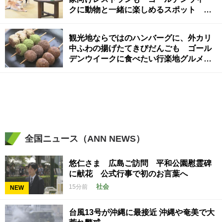
クに動物と一緒に楽しめるスポット 岡
山・香川【ほっとマルシェ】
観光地ならではのハンバーグに、外カリ
中ふわの揚げたてきびだんごも ゴール
デンウイークに食べたい行楽地グルメ
【ほっとマルシェ】
全国ニュース（ANN NEWS）
悠仁さま 広島ご訪問 平和公園慰霊碑
に献花 公式行事で初のお言葉へ
社会
15分前
NEW
台風13号が沖縄に最接近 沖縄や奄美で大