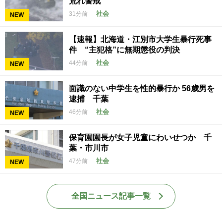
荒れ警戒
社会
31分前
NEW
【速報】北海道・江別市大学生暴行死事
件 “主犯格”に無期懲役の判決
社会
44分前
NEW
面識のない中学生を性的暴行か 56歳男を
逮捕 千葉
社会
46分前
NEW
保育園園長が女子児童にわいせつか 千
葉・市川市
社会
47分前
NEW
全国ニュース記事一覧