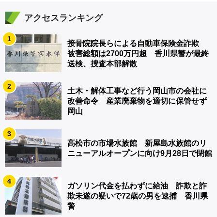
アクセスランキング
1
接骨院院長らによる自動車保険金詐欺
被害総額は2700万円超 香川県警が最終
送検、捜査本部解散
2
土木・解体工事など行う岡山市の会社に
改善命令 産業廃棄物を適切に保管せず
岡山
3
高松市の市場水族館 新屋島水族館のリ
ニューアルオープンに向け9月28日で閉館
4
ガソリン代金を払わずに給油 詐欺と詐
欺未遂の疑いで72歳の男を逮捕 香川県
警