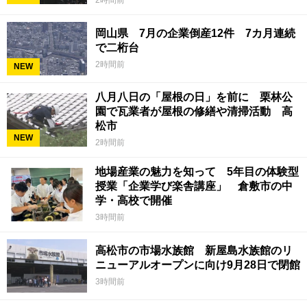
2時間前
岡山県 7月の企業倒産12件 7カ月連続
で二桁台
2時間前
NEW
八月八日の「屋根の日」を前に 栗林公
園で瓦業者が屋根の修繕や清掃活動 高
松市
NEW
2時間前
地場産業の魅力を知って 5年目の体験型
授業「企業学び楽舎講座」 倉敷市の中
学・高校で開催
3時間前
高松市の市場水族館 新屋島水族館のリ
ニューアルオープンに向け9月28日で閉館
3時間前