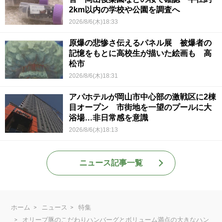
2km以内の学校や公園を調査へ
2026/8/6(木)18:33
原爆の悲惨さ伝えるパネル展 被爆者の
記憶をもとに高校生が描いた絵画も 高
松市
2026/8/6(木)18:31
アパホテルが岡山市中心部の激戦区に2棟
目オープン 市街地を一望のプールに大
浴場…非日常感を意識
2026/8/6(木)18:13
ニュース記事一覧
ホーム
ニュース
特集
オリーブ豚のこだわりハンバーグとボリューム満点の大きなハン