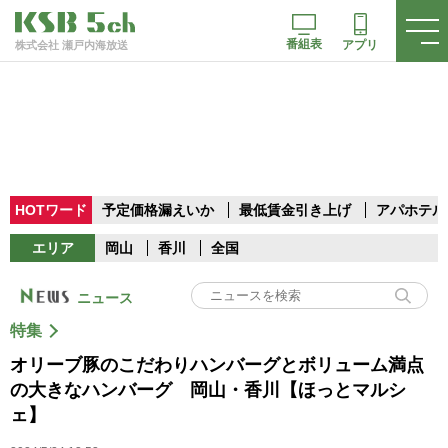
番組表
アプリ
株式会社 瀬戸内海放送
HOTワード
予定価格漏えいか
最低賃金引き上げ
アパホテル
エリア
岡山
香川
全国
ニュース
特集
オリーブ豚のこだわりハンバーグとボリューム満点
の大きなハンバーグ 岡山・香川【ほっとマルシ
ェ】