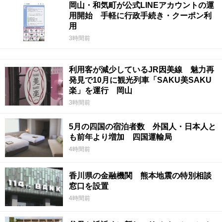
岡山・和気町が公式LINEアカウントの運
用開始 手軽に行政手続き・クーポン利
用
3時間前
利用客が減少しているJR因美線 魅力再
発見で10月に観光列車「SAKU美SAKU
楽」を運行 岡山
3時間前
5月の四国の宿泊者数 外国人・日本人と
も前年より増加 四国運輸局
4時間前
香川県の金融機関 熊本地震の特別相談
窓口を設置
4時間前