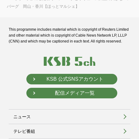
バーグ 岡山・香川【ほっとマルシェ】
This programme includes material which is copyright of Reuters Limited
and
other material which is copyright of Cable News Network LP, LLLP
(CNN) and
which may be captioned in each text. All rights reserved.
KSB 公式SNSアカウント
配信メディア一覧
ニュース
テレビ番組