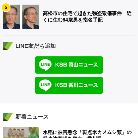
5
高松市の住宅で起きた強盗致傷事件 近
くに住む64歳男を指名手配
LINE友だち追加
新着ニュース
水稲に被害懸念「斑点米カメムシ類」の