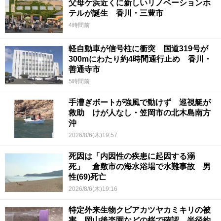
父母ケ浜近くに新しいリノベーションホ
テルが誕生 香川・三豊市
4時間前
軽自動車が信号柱に衝突 国道319号が
300mにわたり約4時間通行止め 香川・
善通寺市
5時間前
手漕ぎボートが強風で動けず 巡視艇が
救助 けが人なし・笠岡市の北木島南方
沖
2026/8/6(木)19:57
死因は「内因性の疾患に起因する溺
死」 倉敷市の海水浴場で水難事故 男
性(69)死亡
2026/8/6(木)19:16
特定外来生物クビアカツヤカミキリの被
害 岡山後楽園などの桜で確認 半径約