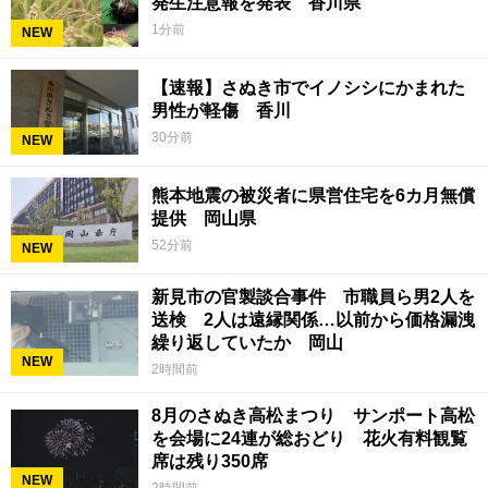
発生注意報を発表 香川県
1分前
NEW
【速報】さぬき市でイノシシにかまれた
男性が軽傷 香川
30分前
NEW
熊本地震の被災者に県営住宅を6カ月無償
提供 岡山県
52分前
NEW
新見市の官製談合事件 市職員ら男2人を
送検 2人は遠縁関係…以前から価格漏洩
繰り返していたか 岡山
NEW
2時間前
8月のさぬき高松まつり サンポート高松
を会場に24連が総おどり 花火有料観覧
席は残り350席
NEW