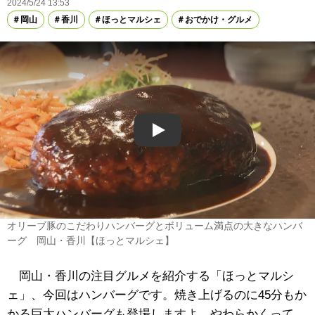
2024/5/24 13:53
岡山
香川
ほっとマルシェ
おでかけ・グルメ
Play
オリーブ豚のこだわりハンバーグとボリューム満点の大きなハンバ
ーグ 岡山・香川【ほっとマルシェ】
岡山・香川の注目グルメを紹介する「ほっとマルシ
ェ」、今回はハンバーグです。焼き上げるのに45分もか
かる巨大ハンバーグも登場しますよ。やわらかくって、