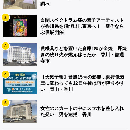
調べ
2
自閉スペクトラム症の双子アーティスト
が香川県を飛び出し東京へ！ 新作なら
ぶ個展開催
3
農機具などを置いた倉庫1棟が全焼 野焼
きの残り火が燃え移ったか 香川・善通
寺市
4
【天気予報】台風15号の影響…熱帯低気
圧に変わっても12日午後は雨が降りやす
い 岡山・香川
5
女性のスカートの中にスマホを差し入れ
た疑い 男を逮捕 香川