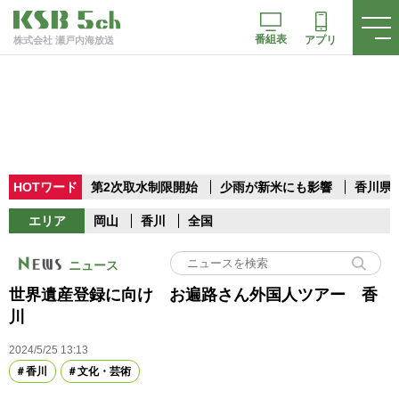
番組表
アプリ
株式会社 瀬戸内海放送
HOTワード
第2次取水制限開始
少雨が新米にも影響
香川県
エリア
岡山
香川
全国
ニュース
世界遺産登録に向け お遍路さん外国人ツアー 香
川
2024/5/25 13:13
香川
文化・芸術