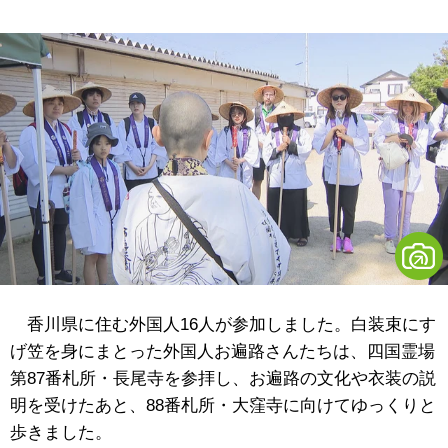
香川県に住む外国人
16
人が参加しました。白装束にす
げ笠を身にまとった外国人お遍路さんたちは、四国霊場
第
87
番札所・長尾寺を参拝し、お遍路の文化や衣装の説
明を受けたあと、
88
番札所・大窪寺に向けてゆっくりと
歩きました。