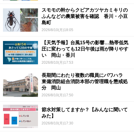
スモモの幹からクビアカツヤカミキリの
ふんなどの農業被害を確認 香川・小豆
島町
2026/8/10(月)18:05
【天気予報】台風15号の影響…熱帯低気
圧に変わっても12日午後は雨が降りやす
い 岡山・香川
2026/8/10(月)17:53
長期間にわたり複数の職員にパワハラ
東備消防組合消防本部の管理職を懲戒処
分 岡山
2026/8/10(月)17:50
節水対策してますか？【みんなに聞いて
みた】
2026/8/10(月)17:30