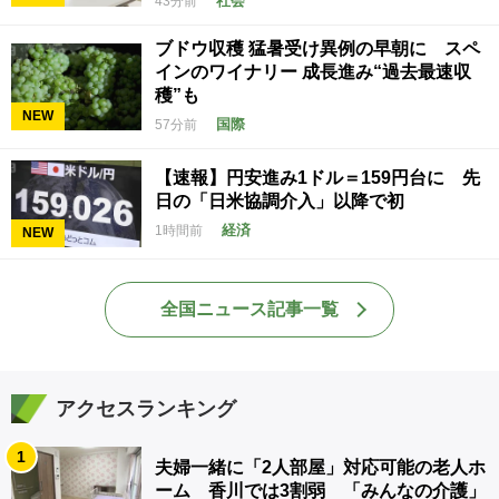
社会
43分前
ブドウ収穫 猛暑受け異例の早朝に スペ
インのワイナリー 成長進み“過去最速収
穫”も
NEW
国際
57分前
【速報】円安進み1ドル＝159円台に 先
日の「日米協調介入」以降で初
経済
1時間前
NEW
全国ニュース記事一覧
アクセスランキング
1
夫婦一緒に「2人部屋」対応可能の老人ホ
ーム 香川では3割弱 「みんなの介護」