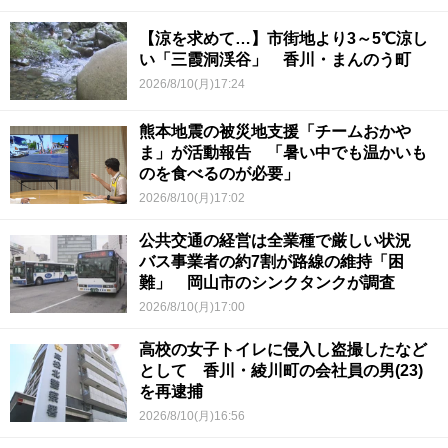
【涼を求めて…】市街地より3～5℃涼し
い「三霞洞渓谷」 香川・まんのう町
2026/8/10(月)17:24
熊本地震の被災地支援「チームおかや
ま」が活動報告 「暑い中でも温かいも
のを食べるのが必要」
2026/8/10(月)17:02
公共交通の経営は全業種で厳しい状況
バス事業者の約7割が路線の維持「困
難」 岡山市のシンクタンクが調査
2026/8/10(月)17:00
高校の女子トイレに侵入し盗撮したなど
として 香川・綾川町の会社員の男(23)
を再逮捕
2026/8/10(月)16:56