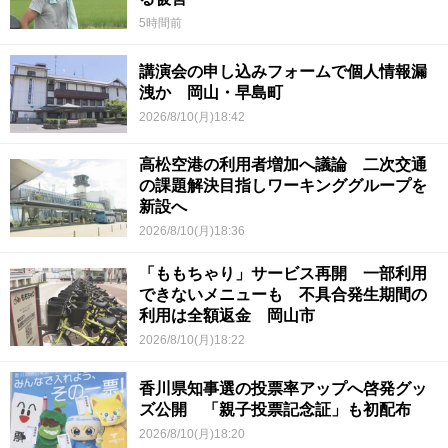
5時間前
講演会の申し込みフォームで個人情報漏
洩か 岡山・早島町
2026/8/10(月)18:42
高松空港の利用者増加へ議論 二次交通
の課題解決目指しワーキンググループを
新設へ
2026/8/10(月)18:36
「ももちゃり」サービス再開 一部利用
できないメニューも 不具合発生期間の
利用は全額返金 岡山市
2026/8/10(月)18:22
香川県知事選の投票率アップへ啓発グッ
ズ公開 「親子投票記念証」も初配布
2026/8/10(月)18:20