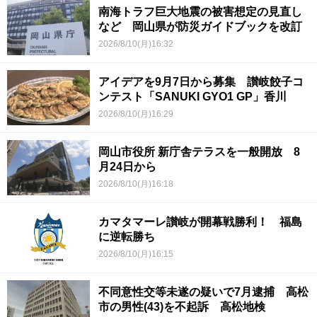
南海トラフ巨大地震の被害想定の見直し
など 岡山県が防災ガイドブックを改訂
2026/8/10(月)16:32
アイデアを9月7日から募集 讃岐餃子コ
ンテスト「SANUKI GYO1 GP」香川
2026/8/10(月)16:29
岡山市役所 新庁舎テラスを一般開放 8
月24日から
2026/8/10(月)16:18
カマタマーレ讃岐が開幕戦勝利！ 福島
に逆転勝ち
2026/8/10(月)16:15
不同意性交等未遂の疑いで7月逮捕 高松
市の男性(43)を不起訴 高松地検