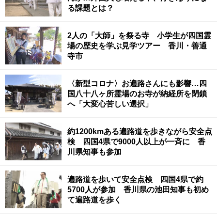
る課題とは？
2人の「大師」を祭る寺 小学生が四国霊
場の歴史を学ぶ見学ツアー 香川・善通
寺市
〈新型コロナ〉お遍路さんにも影響…四
国八十八ヶ所霊場のお寺が納経所を閉鎖
へ「大変心苦しい選択」
約1200kmある遍路道を歩きながら安全点
検 四国4県で9000人以上が一斉に 香
川県知事も参加
遍路道を歩いて安全点検 四国4県で約
5700人が参加 香川県の池田知事も初め
て遍路道を歩く