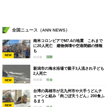
全国ニュース（ANN NEWS）
南米コロンビアでM7.4の地震 これまで
に20人死亡 建物倒壊や空港閉鎖の情報
も
NEW
国際
42分前
新潟市の海水浴場で親子3人流され子ども
2人死亡
社会
43分前
NEW
台湾の高雄市が北九州市や大手うどんチ
ェーンと組み「肉ごぼ天うどん」200食ふ
るまう
NEW