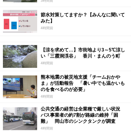
3時間前
節水対策してますか？【みんなに聞いて
みた】
4時間前
【涼を求めて…】市街地より3～5℃涼し
い「三霞洞渓谷」 香川・まんのう町
4時間前
熊本地震の被災地支援「チームおかや
ま」が活動報告 「暑い中でも温かいも
のを食べるのが必要」
4時間前
公共交通の経営は全業種で厳しい状況
バス事業者の約7割が路線の維持「困
難」 岡山市のシンクタンクが調査
4時間前