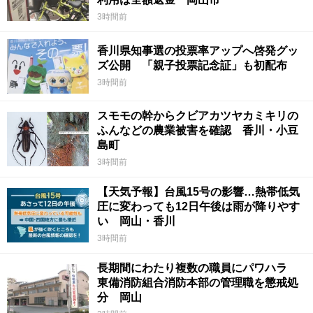
3時間前
香川県知事選の投票率アップへ啓発グッ
ズ公開 「親子投票記念証」も初配布
3時間前
スモモの幹からクビアカツヤカミキリの
ふんなどの農業被害を確認 香川・小豆
島町
3時間前
【天気予報】台風15号の影響…熱帯低気
圧に変わっても12日午後は雨が降りやす
い 岡山・香川
3時間前
長期間にわたり複数の職員にパワハラ
東備消防組合消防本部の管理職を懲戒処
分 岡山