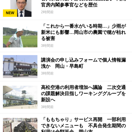
官房内閣参事官などを歴任
2時間前
NEW
「これから一番水がいる時期…」少雨が
新米にも影響…岡山市の農園で穂が枯れ
る被害
3時間前
講演会の申し込みフォームで個人情報漏
洩か 岡山・早島町
3時間前
高松空港の利用者増加へ議論 二次交通
の課題解決目指しワーキンググループを
新設へ
3時間前
「ももちゃり」サービス再開 一部利用
できないメニューも 不具合発生期間の
利用は全額返金 岡山市