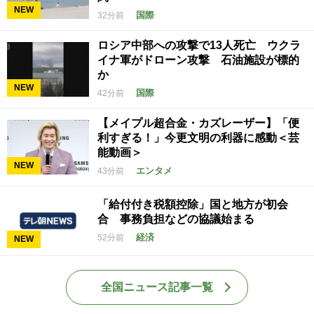
NEW
国際
32分前
ロシア中部への攻撃で13人死亡 ウクラ
イナ軍がドローン攻撃 石油施設が標的
か
NEW
国際
42分前
【メイプル超合金・カズレーザー】「便
利すぎる！」今更文明の利器に感動＜芸
能動画＞
NEW
エンタメ
43分前
「給付付き税額控除」国と地方が初会
合 事務負担などの協議始まる
経済
52分前
NEW
全国ニュース記事一覧