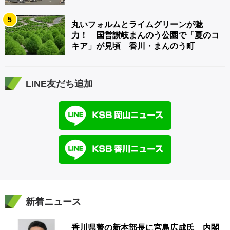
5
丸いフォルムとライムグリーンが魅
力！ 国営讃岐まんのう公園で「夏のコ
キア」が見頃 香川・まんのう町
LINE友だち追加
新着ニュース
香川県警の新本部長に宮島広成氏 内閣