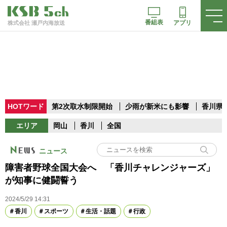
番組表
アプリ
株式会社 瀬戸内海放送
HOTワード
第2次取水制限開始
少雨が新米にも影響
香川県
エリア
岡山
香川
全国
ニュース
障害者野球全国大会へ 「香川チャレンジャーズ」
が知事に健闘誓う
2024/5/29 14:31
香川
スポーツ
生活・話題
行政