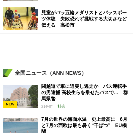
児童がパラ五輪メダリストとパラスポー
ツ体験 失敗恐れず挑戦する大切さなど
伝える 高松市
全国ニュース（ANN NEWS）
関越道で車に追突し逃走か バス運転手
の男逮捕 高校生らを乗せたバスで… 群
馬県警
NEW
社会
21分前
7月の世界の海面水温 史上最高に 6月
と7月の西欧は最も暑く“干ばつ” EU機
関