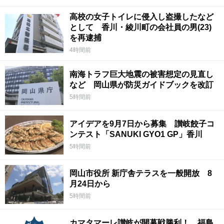
高校の女子トイレに侵入し盗撮したなど
として 香川・綾川町の会社員の男(23)
を再逮捕
4時間前
南海トラフ巨大地震の被害想定の見直し
など 岡山県が防災ガイドブックを改訂
5時間前
アイデアを9月7日から募集 讃岐餃子コ
ンテスト「SANUKI GYO1 GP」香川
5時間前
岡山市役所 新庁舎テラスを一般開放 8
月24日から
5時間前
カマタマーレ讃岐が開幕戦勝利！ 福島