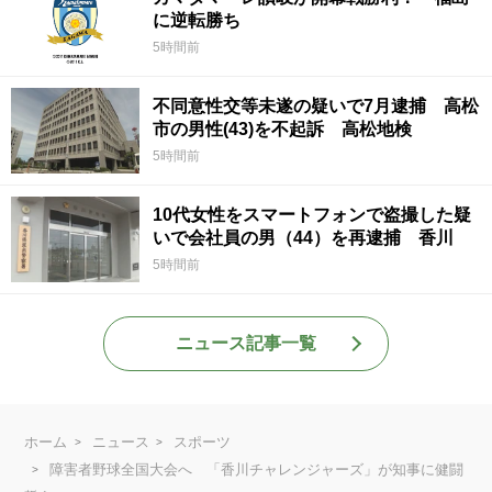
に逆転勝ち
5時間前
不同意性交等未遂の疑いで7月逮捕 高松
市の男性(43)を不起訴 高松地検
5時間前
10代女性をスマートフォンで盗撮した疑
いで会社員の男（44）を再逮捕 香川
5時間前
ニュース記事一覧
ホーム
ニュース
スポーツ
障害者野球全国大会へ 「香川チャレンジャーズ」が知事に健闘