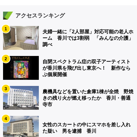
アクセスランキング
1
夫婦一緒に「2人部屋」対応可能の老人ホ
ーム 香川では3割弱 「みんなの介護」
調べ
2
自閉スペクトラム症の双子アーティスト
が香川県を飛び出し東京へ！ 新作なら
ぶ個展開催
3
農機具などを置いた倉庫1棟が全焼 野焼
きの残り火が燃え移ったか 香川・善通
寺市
4
女性のスカートの中にスマホを差し入れ
た疑い 男を逮捕 香川