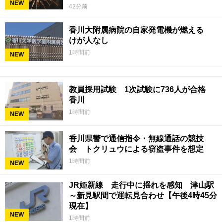
NEW
42分前
香川大附属病院の自家発電機が燃える
けが人なし
1時間前
NEW
教員採用試験 1次試験に736人が合格
香川
1時間前
NEW
香川県警で通信指令・無線通話の競技
会 トクリュウによる窃盗事件を想定
1時間前
NEW
JR姫新線 走行中に揺れを感知 津山駅
～新見駅間で運転見合わせ【午後4時45分
現在】
NEW
1時間前