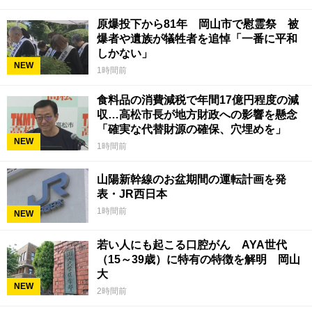
原爆投下から81年 岡山市で慰霊祭 被
爆者や遺族が犠牲者を追悼「一番に平和
しかない」
NEW
1時間前
食料品の消費減税で年間17億円程度の減
収…高松市長が地方財政への影響を懸念
「確実な代替財源の確保、穴埋めを」
NEW
1時間前
山陽新幹線のお盆期間の運転計画を発
表・JR西日本
1時間前
NEW
若い人にも起こる口腔がん AYA世代
（15～39歳）に特有の特徴を解明 岡山
大
NEW
2時間前