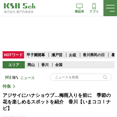
番組表
アプリ
株式会社 瀬戸内海放送
HOTワード
甲子園開幕
瀬戸芸
お盆
香川県民の日
暑
エリア
岡山
香川
全国
ニュース
特集
アジサイにハナショウブ…梅雨入りを前に 季節の
花を楽しめるスポットを紹介 香川【いまココ！ナ
ビ】