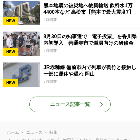
熊本地震の被災地へ物資輸送 飲料水1万
4400本など 高松市【熊本で最大震度7】
2時間前
NEW
8月30日の知事選で「電子投票」を香川県
内初導入 善通寺市で職員向けの研修会
2時間前
NEW
JR赤穂線 備前市内で列車が倒竹と接触し
一部に運休や遅れ 岡山
2時間前
NEW
ニュース記事一覧
ホーム
ニュース
特集