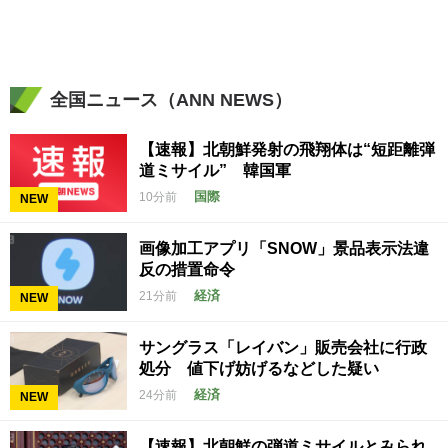
全国ニュース（ANN NEWS）
【速報】北朝鮮発射の飛翔体は“短距離弾
道ミサイル” 韓国軍
国際
10分前
NEW
画像加工アプリ「SNOW」景品表示法違
反の措置命令
経済
21分前
NEW
サングラス「レイバン」販売会社に行政
処分 値下げ妨げるなどした疑い
経済
24分前
NEW
【速報】北朝鮮の弾道ミサイルとみられ