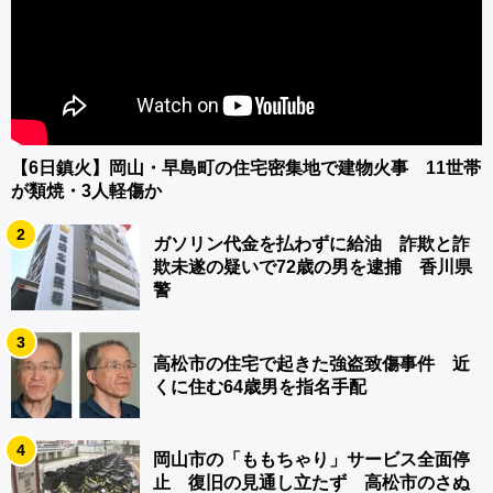
【6日鎮火】岡山・早島町の住宅密集地で建物火事 11世帯
が類焼・3人軽傷か
2
ガソリン代金を払わずに給油 詐欺と詐
欺未遂の疑いで72歳の男を逮捕 香川県
警
3
高松市の住宅で起きた強盗致傷事件 近
くに住む64歳男を指名手配
4
岡山市の「ももちゃり」サービス全面停
止 復旧の見通し立たず 高松市のさぬ