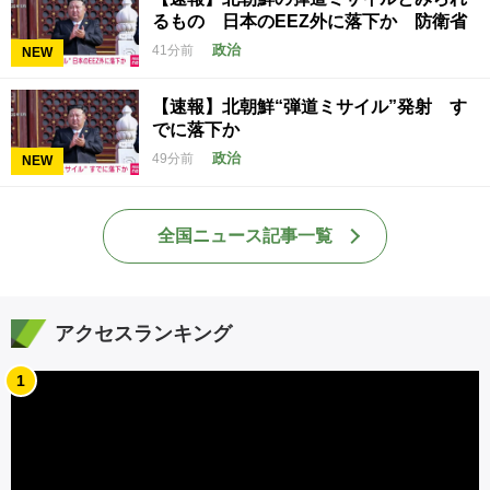
るもの 日本のEEZ外に落下か 防衛省
政治
41分前
NEW
【速報】北朝鮮“弾道ミサイル”発射 す
でに落下か
政治
49分前
NEW
全国ニュース記事一覧
アクセスランキング
1