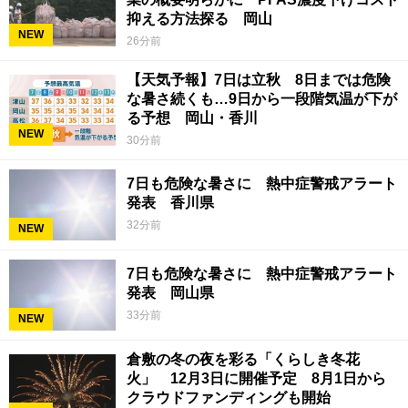
抑える方法探る 岡山
NEW
26分前
【天気予報】7日は立秋 8日までは危険
な暑さ続くも…9日から一段階気温が下が
る予想 岡山・香川
NEW
30分前
7日も危険な暑さに 熱中症警戒アラート
発表 香川県
32分前
NEW
7日も危険な暑さに 熱中症警戒アラート
発表 岡山県
33分前
NEW
倉敷の冬の夜を彩る「くらしき冬花
火」 12月3日に開催予定 8月1日から
クラウドファンディングも開始