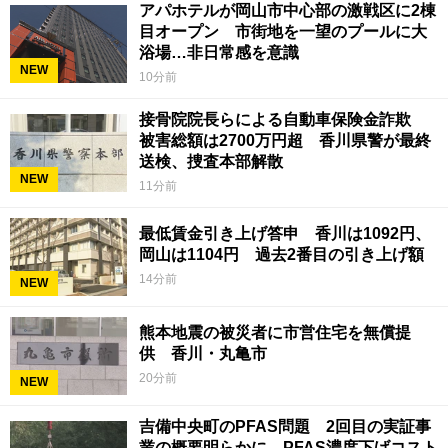
アパホテルが岡山市中心部の激戦区に2棟
目オープン 市街地を一望のプールに大
浴場…非日常感を意識
NEW
10分前
接骨院院長らによる自動車保険金詐欺
被害総額は2700万円超 香川県警が最終
送検、捜査本部解散
NEW
11分前
最低賃金引き上げ答申 香川は1092円、
岡山は1104円 過去2番目の引き上げ額
14分前
NEW
熊本地震の被災者に市営住宅を無償提
供 香川・丸亀市
20分前
NEW
吉備中央町のPFAS問題 2回目の実証事
業の概要明らかに PFAS濃度下げコスト