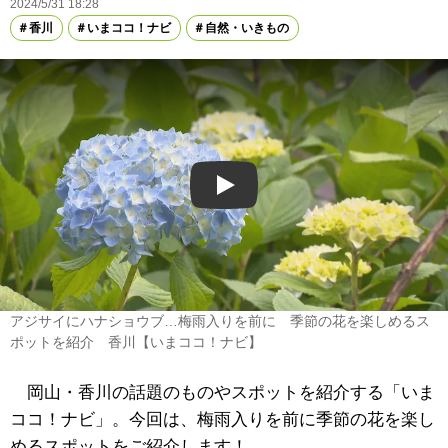
2024/5/31 18:28
香川
いまココ！ナビ
自然・いきもの
Play
アジサイにハナショウブ…梅雨入りを前に 季節の花を楽しめるス
ポットを紹介 香川【いまココ！ナビ】
岡山・香川の話題のものやスポットを紹介する「いま
ココ！ナビ」。今回は、梅雨入りを前に季節の花を楽し
めるスポットをご紹介します！