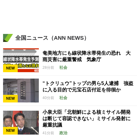
全国ニュース（ANN NEWS）
奄美地方にも線状降水帯発生の恐れ 大
雨災害に厳重警戒 気象庁
社会
28分前
NEW
“トクリュウ”トップの男ら5人逮捕 強盗
に入る目的で元宝石店付近を徘徊か
社会
40分前
NEW
小泉大臣「北朝鮮による核ミサイル開発
は断じて容認できない」ミサイル発射に
厳重抗議
NEW
政治
41分前