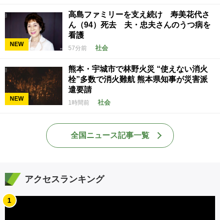
高島ファミリーを支え続け 寿美花代さ
ん（94）死去 夫・忠夫さんのうつ病を
看護
NEW
社会
57分前
熊本・宇城市で林野火災 “使えない消火
栓”多数で消火難航 熊本県知事が災害派
遣要請
NEW
社会
1時間前
全国ニュース記事一覧
アクセスランキング
1