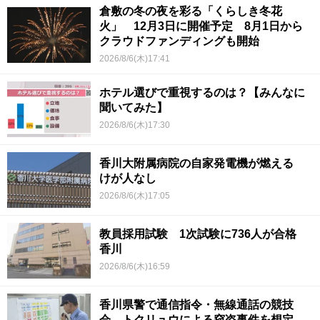
倉敷の冬の夜を彩る「くらしき冬花
火」 12月3日に開催予定 8月1日から
クラウドファンディングも開始
2026/8/6(木)17:41
ホテル選びで重視するのは？【みんなに
聞いてみた】
2026/8/6(木)17:30
香川大附属病院の自家発電機が燃える
けが人なし
2026/8/6(木)17:05
教員採用試験 1次試験に736人が合格
香川
2026/8/6(木)16:59
香川県警で通信指令・無線通話の競技
会 トクリュウによる窃盗事件を想定