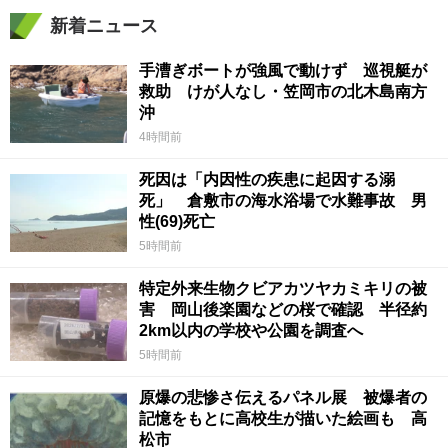
新着ニュース
手漕ぎボートが強風で動けず 巡視艇が
救助 けが人なし・笠岡市の北木島南方
沖
4時間前
死因は「内因性の疾患に起因する溺
死」 倉敷市の海水浴場で水難事故 男
性(69)死亡
5時間前
特定外来生物クビアカツヤカミキリの被
害 岡山後楽園などの桜で確認 半径約
2km以内の学校や公園を調査へ
5時間前
原爆の悲惨さ伝えるパネル展 被爆者の
記憶をもとに高校生が描いた絵画も 高
松市