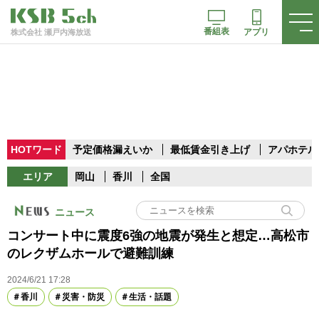
番組表
アプリ
株式会社 瀬戸内海放送
HOTワード
予定価格漏えいか
最低賃金引き上げ
アパホテル
エリア
岡山
香川
全国
ニュース
コンサート中に震度6強の地震が発生と想定…高松市
のレクザムホールで避難訓練
2024/6/21 17:28
香川
災害・防災
生活・話題