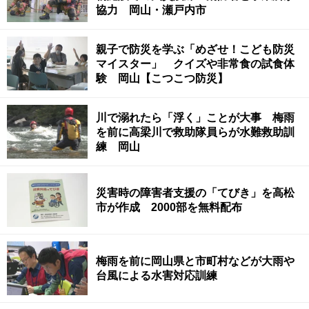
協力 岡山・瀬戸内市
親子で防災を学ぶ「めざせ！こども防災
マイスター」 クイズや非常食の試食体
験 岡山【こつこつ防災】
川で溺れたら「浮く」ことが大事 梅雨
を前に高梁川で救助隊員らが水難救助訓
練 岡山
災害時の障害者支援の「てびき」を高松
市が作成 2000部を無料配布
梅雨を前に岡山県と市町村などが大雨や
台風による水害対応訓練