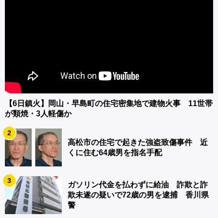
【6日鎮火】岡山・早島町の住宅密集地で建物火事 11世帯
が類焼・3人軽傷か
2
高松市の住宅で起きた強盗致傷事件 近
くに住む64歳男を指名手配
3
ガソリン代金を払わずに給油 詐欺と詐
欺未遂の疑いで72歳の男を逮捕 香川県
警