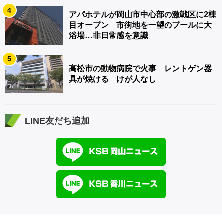
4
アパホテルが岡山市中心部の激戦区に2棟
目オープン 市街地を一望のプールに大
浴場…非日常感を意識
5
高松市の動物病院で火事 レントゲン器
具が焼ける けが人なし
LINE友だち追加