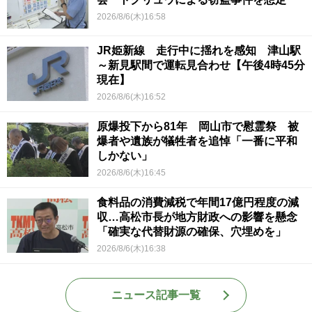
2026/8/6(木)16:58
JR姫新線 走行中に揺れを感知 津山駅
～新見駅間で運転見合わせ【午後4時45分
現在】
2026/8/6(木)16:52
原爆投下から81年 岡山市で慰霊祭 被
爆者や遺族が犠牲者を追悼「一番に平和
しかない」
2026/8/6(木)16:45
食料品の消費減税で年間17億円程度の減
収…高松市長が地方財政への影響を懸念
「確実な代替財源の確保、穴埋めを」
2026/8/6(木)16:38
ニュース記事一覧