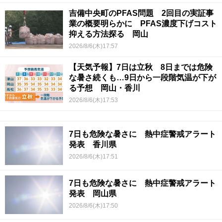
吉備中央町のPFAS問題 2回目の実証事
業の概要明らかに PFAS濃度下げコスト
抑える方法探る 岡山
2026/8/6(木)17:57
【天気予報】7日は立秋 8日までは危険
な暑さ続くも…9日から一段階気温が下が
る予想 岡山・香川
2026/8/6(木)17:53
7日も危険な暑さに 熱中症警戒アラート
発表 香川県
2026/8/6(木)17:51
7日も危険な暑さに 熱中症警戒アラート
発表 岡山県
2026/8/6(木)17:50