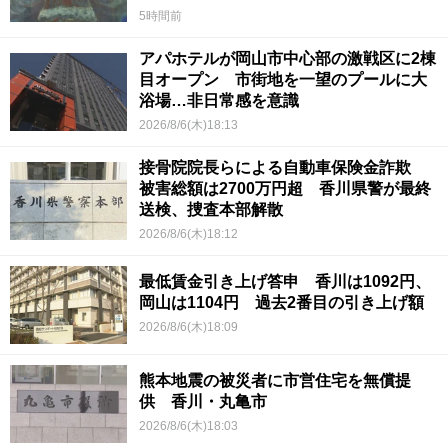
5時間前
アパホテルが岡山市中心部の激戦区に2棟
目オープン 市街地を一望のプールに大
浴場…非日常感を意識
2026/8/6(木)18:13
接骨院院長らによる自動車保険金詐欺
被害総額は2700万円超 香川県警が最終
送検、捜査本部解散
2026/8/6(木)18:12
最低賃金引き上げ答申 香川は1092円、
岡山は1104円 過去2番目の引き上げ額
2026/8/6(木)18:09
熊本地震の被災者に市営住宅を無償提
供 香川・丸亀市
2026/8/6(木)18:03