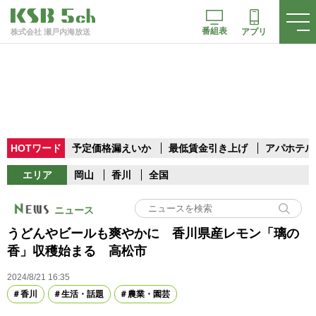
番組表
アプリ
株式会社 瀬戸内海放送
HOTワード
予定価格漏えいか
最低賃金引き上げ
アパホテル
エリア
岡山
香川
全国
ニュース
うどんやビールも爽やかに 香川県産レモン「璃の
香」収穫始まる 高松市
2024/8/21 16:35
香川
生活・話題
農業・園芸