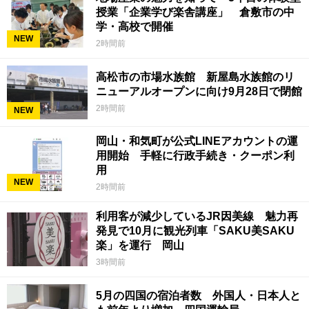
授業「企業学び楽舎講座」 倉敷市の中
学・高校で開催
NEW
2時間前
高松市の市場水族館 新屋島水族館のリ
ニューアルオープンに向け9月28日で閉館
2時間前
NEW
岡山・和気町が公式LINEアカウントの運
用開始 手軽に行政手続き・クーポン利
用
NEW
2時間前
利用客が減少しているJR因美線 魅力再
発見で10月に観光列車「SAKU美SAKU
楽」を運行 岡山
3時間前
5月の四国の宿泊者数 外国人・日本人と