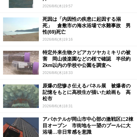
2026/8/6(木)19:57
死因は「内因性の疾患に起因する溺
死」 倉敷市の海水浴場で水難事故 男
性(69)死亡
2026/8/6(木)19:16
特定外来生物クビアカツヤカミキリの被
害 岡山後楽園などの桜で確認 半径約
2km以内の学校や公園を調査へ
2026/8/6(木)18:33
原爆の悲惨さ伝えるパネル展 被爆者の
記憶をもとに高校生が描いた絵画も 高
松市
2026/8/6(木)18:31
アパホテルが岡山市中心部の激戦区に2棟
目オープン 市街地を一望のプールに大
浴場…非日常感を意識