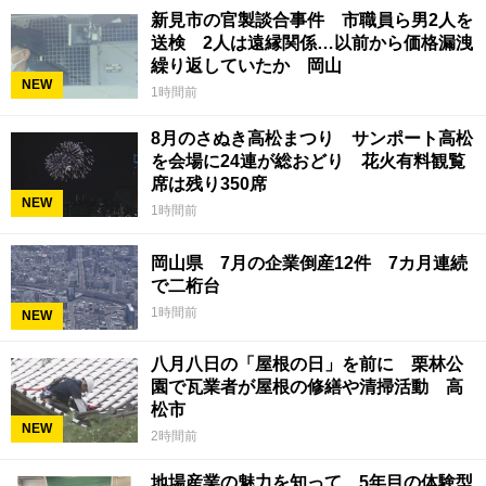
新見市の官製談合事件 市職員ら男2人を
送検 2人は遠縁関係…以前から価格漏洩
繰り返していたか 岡山
NEW
1時間前
8月のさぬき高松まつり サンポート高松
を会場に24連が総おどり 花火有料観覧
席は残り350席
NEW
1時間前
岡山県 7月の企業倒産12件 7カ月連続
で二桁台
1時間前
NEW
八月八日の「屋根の日」を前に 栗林公
園で瓦業者が屋根の修繕や清掃活動 高
松市
NEW
2時間前
地場産業の魅力を知って 5年目の体験型