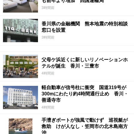
も前年より増加 四国運輸局
3時間前
香川県の金融機関 熊本地震の特別相談
窓口を設置
3時間前
父母ケ浜近くに新しいリノベーションホ
テルが誕生 香川・三豊市
4時間前
軽自動車が信号柱に衝突 国道319号が
300mにわたり約4時間通行止め 香川・
善通寺市
4時間前
手漕ぎボートが強風で動けず 巡視艇が
救助 けが人なし・笠岡市の北木島南方
沖