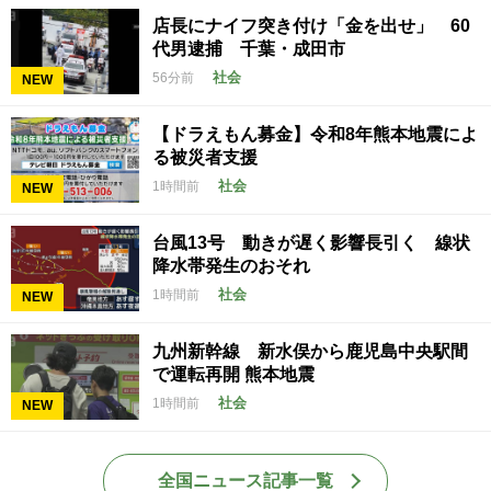
店長にナイフ突き付け「金を出せ」 60
代男逮捕 千葉・成田市
社会
56分前
NEW
【ドラえもん募金】令和8年熊本地震によ
る被災者支援
社会
1時間前
NEW
台風13号 動きが遅く影響長引く 線状
降水帯発生のおそれ
社会
1時間前
NEW
九州新幹線 新水俣から鹿児島中央駅間
で運転再開 熊本地震
社会
1時間前
NEW
全国ニュース記事一覧