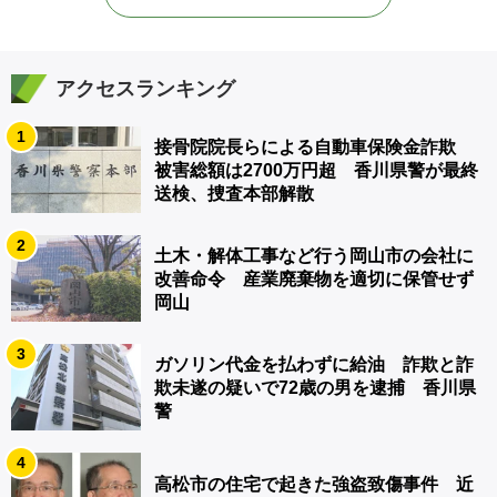
アクセスランキング
1
接骨院院長らによる自動車保険金詐欺
被害総額は2700万円超 香川県警が最終
送検、捜査本部解散
2
土木・解体工事など行う岡山市の会社に
改善命令 産業廃棄物を適切に保管せず
岡山
3
ガソリン代金を払わずに給油 詐欺と詐
欺未遂の疑いで72歳の男を逮捕 香川県
警
4
高松市の住宅で起きた強盗致傷事件 近