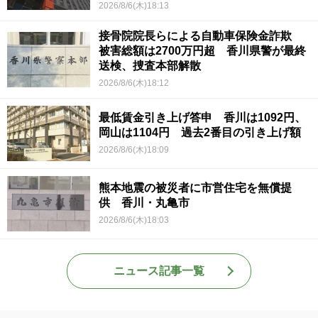
2026/8/6(木)18:13
接骨院院長らによる自動車保険金詐欺
被害総額は2700万円超 香川県警が最終
送検、捜査本部解散
2026/8/6(木)18:12
最低賃金引き上げ答申 香川は1092円、
岡山は1104円 過去2番目の引き上げ額
2026/8/6(木)18:09
熊本地震の被災者に市営住宅を無償提
供 香川・丸亀市
2026/8/6(木)18:03
ニュース記事一覧