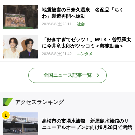
地震被害の日奈久温泉 名産品「ちく
わ」製造再開へ始動
社会
2026/8/8(土)23:11
「好きすぎてゼッツ！」M!LK・曽野舜太
に今井竜太郎がツッコミ＜芸能動画＞
エンタメ
2026/8/8(土)21:42
全国ニュース記事一覧
アクセスランキング
1
高松市の市場水族館 新屋島水族館のリ
ニューアルオープンに向け9月28日で閉館