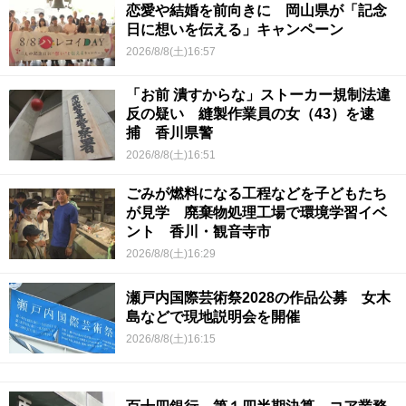
恋愛や結婚を前向きに 岡山県が「記念
日に想いを伝える」キャンペーン
2026/8/8(土)16:57
「お前 潰すからな」ストーカー規制法違
反の疑い 縫製作業員の女（43）を逮
捕 香川県警
2026/8/8(土)16:51
ごみが燃料になる工程などを子どもたち
が見学 廃棄物処理工場で環境学習イベ
ント 香川・観音寺市
2026/8/8(土)16:29
瀬戸内国際芸術祭2028の作品公募 女木
島などで現地説明会を開催
2026/8/8(土)16:15