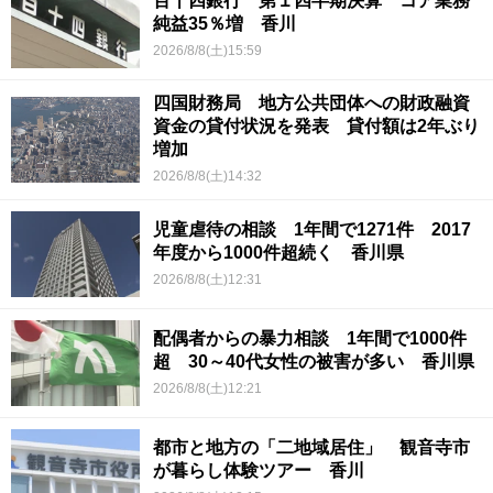
百十四銀行 第１四半期決算 コア業務
純益35％増 香川
2026/8/8(土)15:59
四国財務局 地方公共団体への財政融資
資金の貸付状況を発表 貸付額は2年ぶり
増加
2026/8/8(土)14:32
児童虐待の相談 1年間で1271件 2017
年度から1000件超続く 香川県
2026/8/8(土)12:31
配偶者からの暴力相談 1年間で1000件
超 30～40代女性の被害が多い 香川県
2026/8/8(土)12:21
都市と地方の「二地域居住」 観音寺市
が暮らし体験ツアー 香川