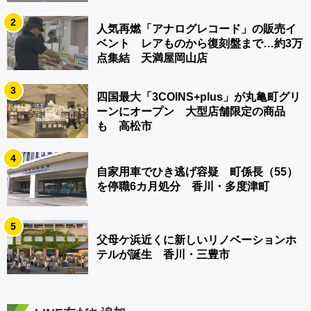
2
人気再燃「アナログレコード」の販売イ
ベント レアものから復刻盤まで…約3万
点集結 天満屋岡山店
3
四国最大「3COINS+plus」が丸亀町グリ
ーンにオープン 大型店舗限定の商品
も 高松市
4
自家用車でひき逃げ容疑 町係長（55）
を停職6カ月処分 香川・多度津町
5
父母ケ浜近くに新しいリノベーションホ
テルが誕生 香川・三豊市