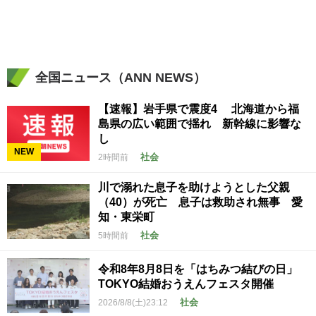
全国ニュース（ANN NEWS）
【速報】岩手県で震度4 北海道から福
島県の広い範囲で揺れ 新幹線に影響な
し
NEW
社会
2時間前
川で溺れた息子を助けようとした父親
（40）が死亡 息子は救助され無事 愛
知・東栄町
社会
5時間前
令和8年8月8日を「はちみつ結びの日」
TOKYO結婚おうえんフェスタ開催
社会
2026/8/8(土)23:12