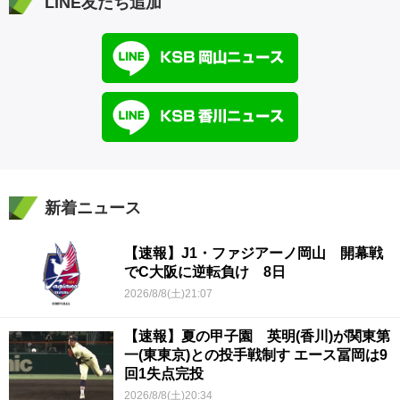
LINE友だち追加
新着ニュース
【速報】J1・ファジアーノ岡山 開幕戦
でC大阪に逆転負け 8日
2026/8/8(土)21:07
【速報】夏の甲子園 英明(香川)が関東第
一(東東京)との投手戦制す エース冨岡は9
回1失点完投
2026/8/8(土)20:34