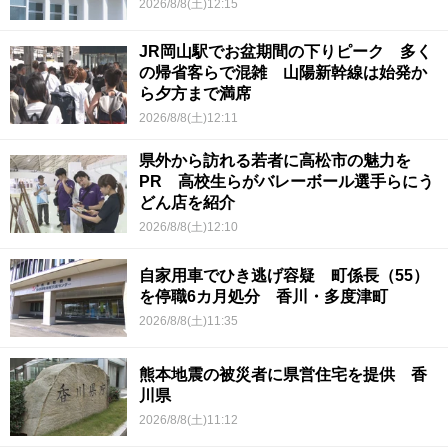
2026/8/8(土)12:15
JR岡山駅でお盆期間の下りピーク 多く
の帰省客らで混雑 山陽新幹線は始発か
ら夕方まで満席
2026/8/8(土)12:11
県外から訪れる若者に高松市の魅力を
PR 高校生らがバレーボール選手らにう
どん店を紹介
2026/8/8(土)12:10
自家用車でひき逃げ容疑 町係長（55）
を停職6カ月処分 香川・多度津町
2026/8/8(土)11:35
熊本地震の被災者に県営住宅を提供 香
川県
2026/8/8(土)11:12