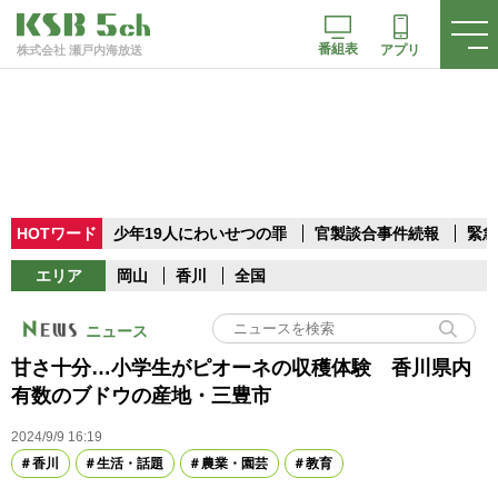
番組表
アプリ
株式会社 瀬戸内海放送
HOTワード
少年19人にわいせつの罪
官製談合事件続報
緊急
エリア
岡山
香川
全国
ニュース
甘さ十分…小学生がピオーネの収穫体験 香川県内
有数のブドウの産地・三豊市
2024/9/9 16:19
香川
生活・話題
農業・園芸
教育