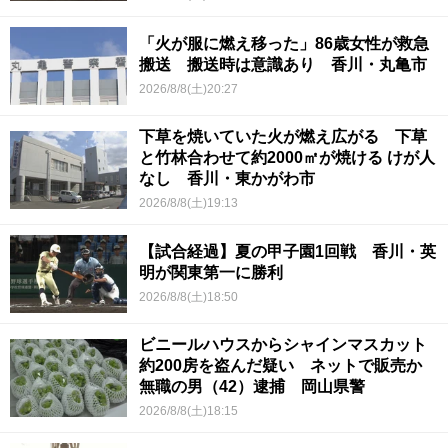
「火が服に燃え移った」86歳女性が救急
搬送 搬送時は意識あり 香川・丸亀市
2026/8/8(土)20:27
下草を焼いていた火が燃え広がる 下草
と竹林合わせて約2000㎡が焼ける けが人
なし 香川・東かがわ市
2026/8/8(土)19:13
【試合経過】夏の甲子園1回戦 香川・英
明が関東第一に勝利
2026/8/8(土)18:50
ビニールハウスからシャインマスカット
約200房を盗んだ疑い ネットで販売か
無職の男（42）逮捕 岡山県警
2026/8/8(土)18:15