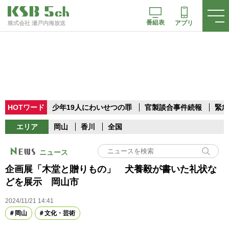
番組表
アプリ
株式会社 瀬戸内海放送
HOTワード
少年19人にわいせつの罪
官製談合事件続報
緊急
エリア
岡山
香川
全国
ニュース
企画展「木堂と贈りもの」 犬養毅が書いた礼状な
どを展示 岡山市
2024/11/21 14:41
岡山
文化・芸術