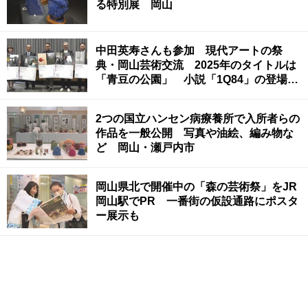
る特別展 岡山
中田英寿さんも参加 現代アートの祭
典・岡山芸術交流 2025年のタイトルは
「青豆の公園」 小説「1Q84」の登場人
物に由来
2つの国立ハンセン病療養所で入所者らの
作品を一般公開 写真や油絵、編み物な
ど 岡山・瀬戸内市
岡山県北で開催中の「森の芸術祭」をJR
岡山駅でPR 一番街の仮設通路にポスタ
ー展示も