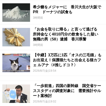
希少糖をメジャーに 香川大生が大阪で
PR ドーナツの試食も
3時間前
「お金を取りに帰る」と言って逃げる
所持金なく4010円分の飲食をした疑い
無職の男（58）逮捕 香川県警
3時間前
【中継】3万匹に1匹「オスの三毛猫」も
お出迎え！保護猫たちと出会える猫カフ
ェ ルアナ〈#推しドコ？〉
2026/8/7(金)19:54
「一歩前進」四国の新幹線 国交省ケー
ススタディの調査対象に 需要推計やル
ート案検討
2026/8/7(金)19:02