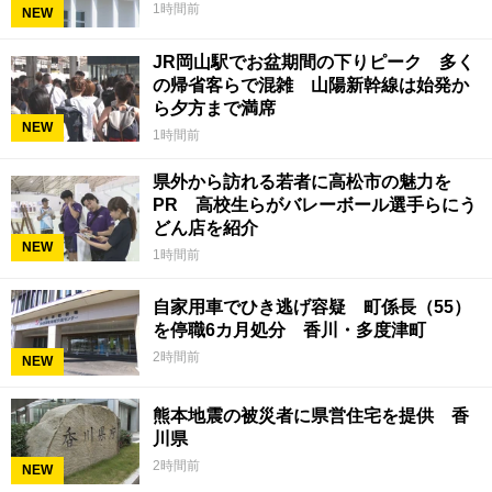
1時間前
NEW
JR岡山駅でお盆期間の下りピーク 多く
の帰省客らで混雑 山陽新幹線は始発か
ら夕方まで満席
NEW
1時間前
県外から訪れる若者に高松市の魅力を
PR 高校生らがバレーボール選手らにう
どん店を紹介
NEW
1時間前
自家用車でひき逃げ容疑 町係長（55）
を停職6カ月処分 香川・多度津町
2時間前
NEW
熊本地震の被災者に県営住宅を提供 香
川県
2時間前
NEW