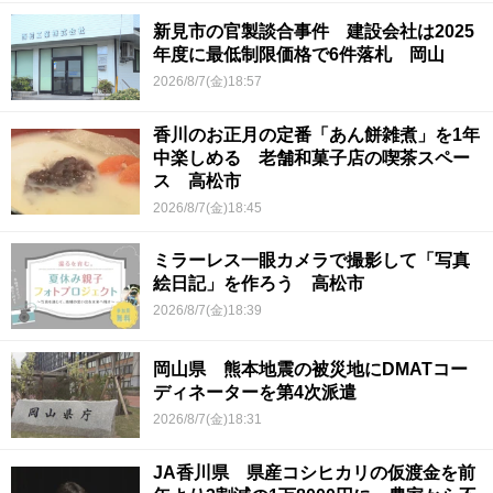
新見市の官製談合事件 建設会社は2025
年度に最低制限価格で6件落札 岡山
2026/8/7(金)18:57
香川のお正月の定番「あん餅雑煮」を1年
中楽しめる 老舗和菓子店の喫茶スペー
ス 高松市
2026/8/7(金)18:45
ミラーレス一眼カメラで撮影して「写真
絵日記」を作ろう 高松市
2026/8/7(金)18:39
岡山県 熊本地震の被災地にDMATコー
ディネーターを第4次派遣
2026/8/7(金)18:31
JA香川県 県産コシヒカリの仮渡金を前