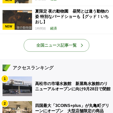
夏限定 夜の動物園 昼間とは違う動物の
姿 特別なバードショーも【グッド！いち
おし】
NEW
経済
1時間前
全国ニュース記事一覧
アクセスランキング
1
高松市の市場水族館 新屋島水族館のリ
ニューアルオープンに向け9月28日で閉館
2
四国最大「3COINS+plus」が丸亀町グリ
ーンにオープン 大型店舗限定の商品