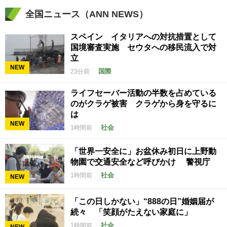
全国ニュース（ANN NEWS）
スペイン イタリアへの対抗措置として
国境審査実施 セウタへの移民流入で対
立
NEW
国際
23分前
ライフセーバー活動の半数を占めている
のがクラゲ被害 クラゲから身を守るに
は
NEW
社会
1時間前
「世界一安全に」お盆休み初日に上野動
物園で交通安全など呼びかけ 警視庁
社会
1時間前
NEW
「この日しかない」“888の日”婚姻届が
続々 「笑顔がたえない家庭に」
社会
1時間前
NEW