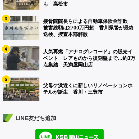
も 高松市
3
接骨院院長らによる自動車保険金詐欺
被害総額は2700万円超 香川県警が最終
送検、捜査本部解散
4
人気再燃「アナログレコード」の販売イ
ベント レアものから復刻盤まで…約3万
点集結 天満屋岡山店
5
父母ケ浜近くに新しいリノベーションホ
テルが誕生 香川・三豊市
LINE友だち追加