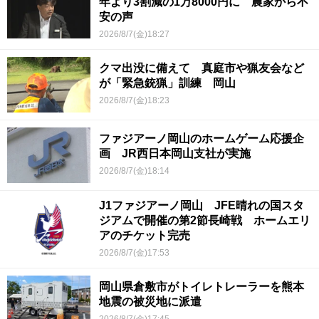
年より3割減の1万8000円に 農家から不
安の声
2026/8/7(金)18:27
クマ出没に備えて 真庭市や猟友会など
が「緊急銃猟」訓練 岡山
2026/8/7(金)18:23
ファジアーノ岡山のホームゲーム応援企
画 JR西日本岡山支社が実施
2026/8/7(金)18:14
J1ファジアーノ岡山 JFE晴れの国スタ
ジアムで開催の第2節長崎戦 ホームエリ
アのチケット完売
2026/8/7(金)17:53
岡山県倉敷市がトイレトレーラーを熊本
地震の被災地に派遣