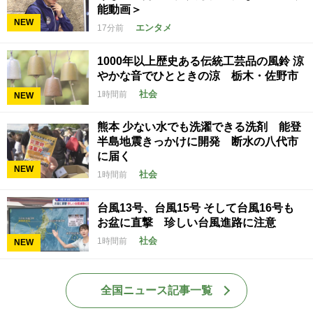
能動画＞
NEW
エンタメ
17分前
1000年以上歴史ある伝統工芸品の風鈴 涼
やかな音でひとときの涼 栃木・佐野市
社会
1時間前
NEW
熊本 少ない水でも洗濯できる洗剤 能登
半島地震きっかけに開発 断水の八代市
に届く
NEW
社会
1時間前
台風13号、台風15号 そして台風16号も
お盆に直撃 珍しい台風進路に注意
社会
1時間前
NEW
全国ニュース記事一覧