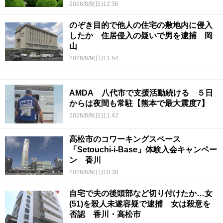
2026/8/9(日)12:36
のぞき目的で他人の住宅の敷地内に侵入
したか 住居侵入の疑いで男を逮捕 岡
山
2026/8/9(日)11:54
AMDA 八代市で支援活動続ける ５日
からは夜間も常駐【熊本で最大震度7】
2026/8/9(日)11:42
高松市のコワーキングスペース
「Setouchi-i-Base」体験入会キャンペー
ン 香川
2026/8/9(日)10:38
自宅で夫の後頭部など切り付けたか…女
(51)を殺人未遂容疑で逮捕 女は殺意を
否認 香川・高松市