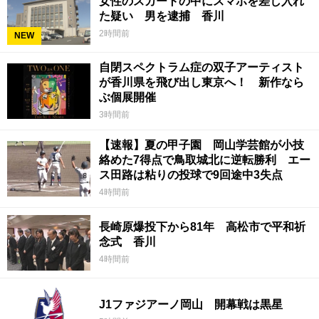
女性のスカートの中にスマホを差し入れ
た疑い 男を逮捕 香川
2時間前
NEW
自閉スペクトラム症の双子アーティスト
が香川県を飛び出し東京へ！ 新作なら
ぶ個展開催
3時間前
【速報】夏の甲子園 岡山学芸館が小技
絡めた7得点で鳥取城北に逆転勝利 エー
ス田路は粘りの投球で9回途中3失点
4時間前
長崎原爆投下から81年 高松市で平和祈
念式 香川
4時間前
J1ファジアーノ岡山 開幕戦は黒星