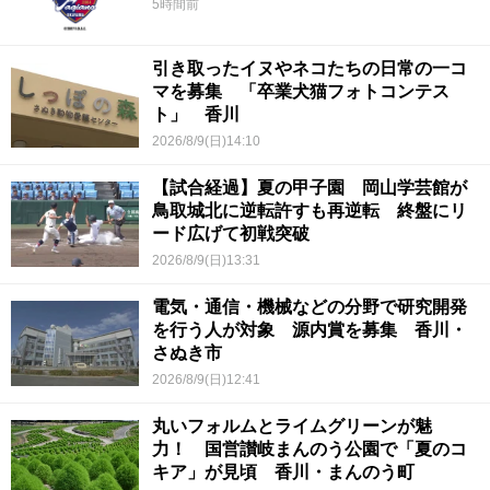
5時間前
引き取ったイヌやネコたちの日常の一コ
マを募集 「卒業犬猫フォトコンテス
ト」 香川
2026/8/9(日)14:10
【試合経過】夏の甲子園 岡山学芸館が
鳥取城北に逆転許すも再逆転 終盤にリ
ード広げて初戦突破
2026/8/9(日)13:31
電気・通信・機械などの分野で研究開発
を行う人が対象 源内賞を募集 香川・
さぬき市
2026/8/9(日)12:41
丸いフォルムとライムグリーンが魅
力！ 国営讃岐まんのう公園で「夏のコ
キア」が見頃 香川・まんのう町