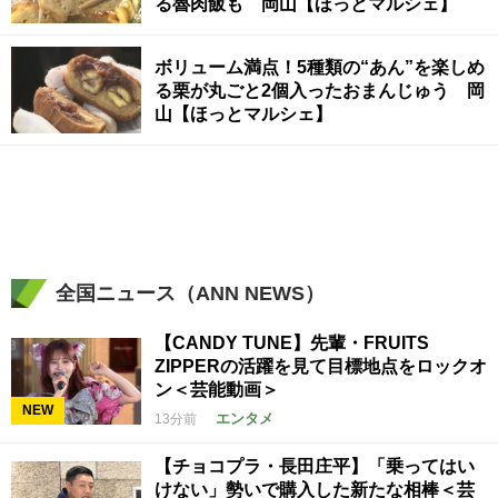
る魯肉飯も 岡山【ほっとマルシェ】
ボリューム満点！5種類の“あん”を楽しめ
る栗が丸ごと2個入ったおまんじゅう 岡
山【ほっとマルシェ】
全国ニュース（ANN NEWS）
【CANDY TUNE】先輩・FRUITS
ZIPPERの活躍を見て目標地点をロックオ
ン＜芸能動画＞
NEW
エンタメ
13分前
【チョコプラ・長田庄平】「乗ってはい
けない」勢いで購入した新たな相棒＜芸