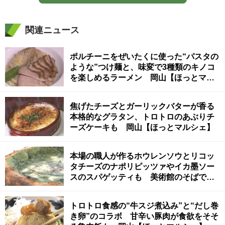
関連ニュース
ポルチーニをぜいたくに使った“パスタの
ような”つけ麺と、味変で3種類のキノコ
を楽しめるラーメン 岡山【ほっとマル
シェ】
焦げたチーズとガーリックバターが香る
本格的なグラタン、トロトロのあぶりチ
ーズケーキも 岡山【ほっとマルシェ】
本場の職人が作るホウレンソウとリコッ
タチーズのナポリピッツァやイカ墨ソー
スのスパゲッティも 美術館のそばで堪
能できるイタリアン 岡山【ほっとマル
シェ】
トロトロ食感の“牛スジ煮込み”と“だし巻
き卵”のコラボ 甘辛い豚肉が食欲をそそ