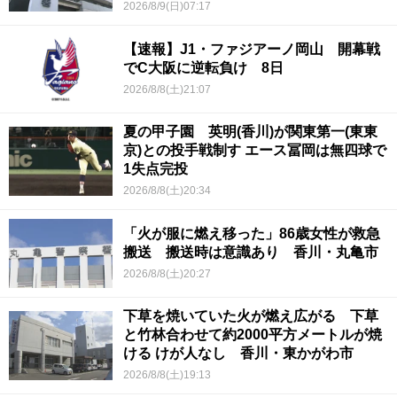
2026/8/9(日)07:17
【速報】J1・ファジアーノ岡山 開幕戦
でC大阪に逆転負け 8日
2026/8/8(土)21:07
夏の甲子園 英明(香川)が関東第一(東東
京)との投手戦制す エース冨岡は無四球で
1失点完投
2026/8/8(土)20:34
「火が服に燃え移った」86歳女性が救急
搬送 搬送時は意識あり 香川・丸亀市
2026/8/8(土)20:27
下草を焼いていた火が燃え広がる 下草
と竹林合わせて約2000平方メートルが焼
ける けが人なし 香川・東かがわ市
2026/8/8(土)19:13