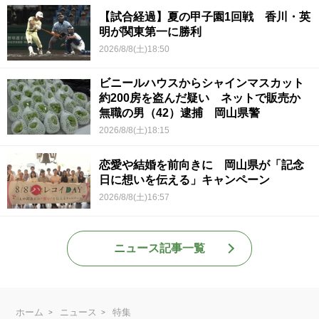
【試合経過】夏の甲子園1回戦 香川・英
明が関東第一に勝利
2026/8/8(土)18:50
ビニールハウスからシャインマスカット
約200房を盗んだ疑い ネットで販売か
無職の男（42）逮捕 岡山県警
2026/8/8(土)18:15
恋愛や結婚を前向きに 岡山県が「記念
日に想いを伝える」キャンペーン
2026/8/8(土)16:57
ニュース記事一覧
ホーム
ニュース
特集