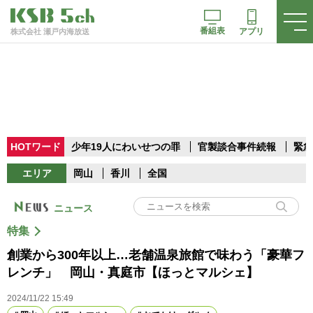
番組表
アプリ
株式会社 瀬戸内海放送
HOTワード
少年19人にわいせつの罪
官製談合事件続報
緊急
エリア
岡山
香川
全国
ニュース
特集
創業から300年以上…老舗温泉旅館で味わう「豪華フ
レンチ」 岡山・真庭市【ほっとマルシェ】
2024/11/22 15:49