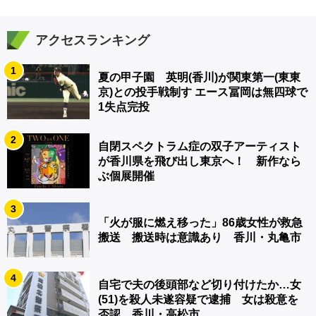
アクセスランキング
1
夏の甲子園 英明(香川)が関東第一(東東
京)との投手戦制す エース冨岡は無四球で
1失点完投
2
自閉スペクトラム症の双子アーティスト
が香川県を飛び出し東京へ！ 新作なら
ぶ個展開催
3
「火が服に燃え移った」86歳女性が救急
搬送 搬送時は意識あり 香川・丸亀市
4
自宅で夫の後頭部など切り付けたか…女
(51)を殺人未遂容疑で逮捕 女は殺意を
否認 香川・高松市