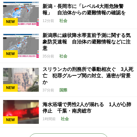
新潟・長岡市に「レベル4大雨危険警
報」 自治体からの避難情報の確認を
社会
12分前
NEW
新潟県に線状降水帯直前予測に関する気
象防災速報 自治体の避難情報などに注
意
NEW
社会
35分前
スリランカの刑務所で暴動相次ぐ 3人死
亡 犯罪グループ間の対立、過密が背景
か
NEW
国際
37分前
海水浴場で男性2人が溺れる 1人が心肺
停止 千葉・南房総市
社会
1時間前
NEW