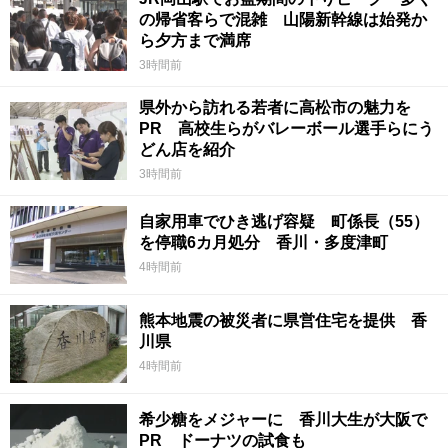
の帰省客らで混雑 山陽新幹線は始発か
ら夕方まで満席
3時間前
県外から訪れる若者に高松市の魅力を
PR 高校生らがバレーボール選手らにう
どん店を紹介
3時間前
自家用車でひき逃げ容疑 町係長（55）
を停職6カ月処分 香川・多度津町
4時間前
熊本地震の被災者に県営住宅を提供 香
川県
4時間前
希少糖をメジャーに 香川大生が大阪で
PR ドーナツの試食も