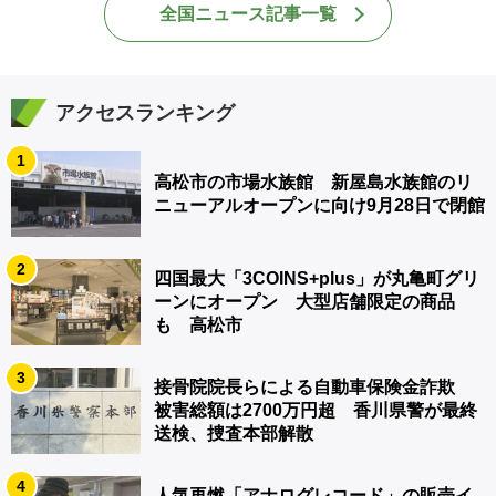
全国ニュース記事一覧
アクセスランキング
1
高松市の市場水族館 新屋島水族館のリ
ニューアルオープンに向け9月28日で閉館
2
四国最大「3COINS+plus」が丸亀町グリ
ーンにオープン 大型店舗限定の商品
も 高松市
3
接骨院院長らによる自動車保険金詐欺
被害総額は2700万円超 香川県警が最終
送検、捜査本部解散
4
人気再燃「アナログレコード」の販売イ