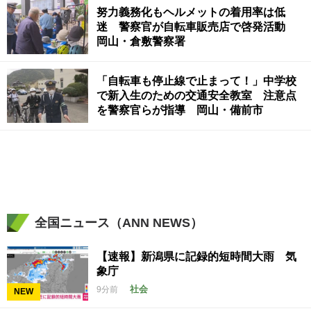
努力義務化もヘルメットの着用率は低
迷 警察官が自転車販売店で啓発活動
岡山・倉敷警察署
「自転車も停止線で止まって！」中学校
で新入生のための交通安全教室 注意点
を警察官らが指導 岡山・備前市
全国ニュース（ANN NEWS）
【速報】新潟県に記録的短時間大雨 気
象庁
社会
9分前
NEW