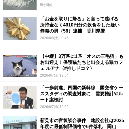
5時間前
「お金を取りに帰る」と言って逃げる
所持金なく4010円分の飲食をした疑い
無職の男（58）逮捕 香川県警
2026/8/8(土)09:45
【中継】3万匹に1匹「オスの三毛猫」も
お出迎え！保護猫たちと出会える猫カフ
ェ ルアナ〈#推しドコ？〉
2026/8/7(金)19:54
「一歩前進」四国の新幹線 国交省ケー
ススタディの調査対象に 需要推計やル
ート案検討
2026/8/7(金)19:02
新見市の官製談合事件 建設会社は2025
年度に最低制限価格で6件落札 岡山