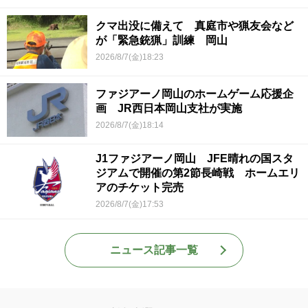
クマ出没に備えて 真庭市や猟友会など
が「緊急銃猟」訓練 岡山
2026/8/7(金)18:23
ファジアーノ岡山のホームゲーム応援企
画 JR西日本岡山支社が実施
2026/8/7(金)18:14
J1ファジアーノ岡山 JFE晴れの国スタ
ジアムで開催の第2節長崎戦 ホームエリ
アのチケット完売
2026/8/7(金)17:53
ニュース記事一覧