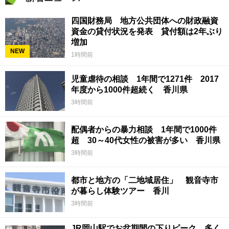
四国財務局 地方公共団体への財政融資
資金の貸付状況を発表 貸付額は2年ぶり
増加
NEW
1時間前
児童虐待の相談 1年間で1271件 2017
年度から1000件超続く 香川県
3時間前
配偶者からの暴力相談 1年間で1000件
超 30～40代女性の被害が多い 香川県
3時間前
都市と地方の「二地域居住」 観音寺市
が暮らし体験ツアー 香川
3時間前
JR岡山駅でお盆期間の下りピーク 多く