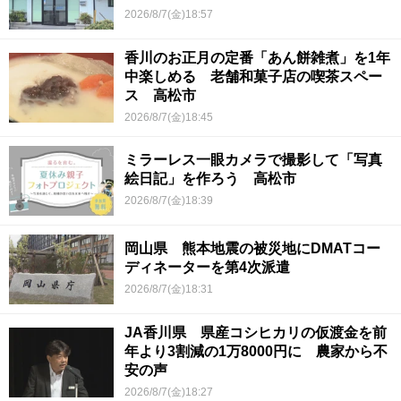
2026/8/7(金)18:57
香川のお正月の定番「あん餅雑煮」を1年
中楽しめる 老舗和菓子店の喫茶スペー
ス 高松市
2026/8/7(金)18:45
ミラーレス一眼カメラで撮影して「写真
絵日記」を作ろう 高松市
2026/8/7(金)18:39
岡山県 熊本地震の被災地にDMATコー
ディネーターを第4次派遣
2026/8/7(金)18:31
JA香川県 県産コシヒカリの仮渡金を前
年より3割減の1万8000円に 農家から不
安の声
2026/8/7(金)18:27