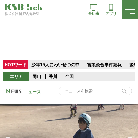
番組表
アプリ
株式会社 瀬戸内海放送
HOTワード
少年19人にわいせつの罪
官製談合事件続報
緊急
エリア
岡山
香川
全国
ニュース