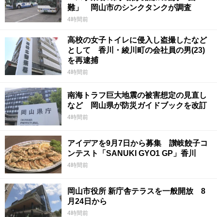
難」 岡山市のシンクタンクが調査
4時間前
高校の女子トイレに侵入し盗撮したなど
として 香川・綾川町の会社員の男(23)
を再逮捕
4時間前
南海トラフ巨大地震の被害想定の見直し
など 岡山県が防災ガイドブックを改訂
4時間前
アイデアを9月7日から募集 讃岐餃子コ
ンテスト「SANUKI GYO1 GP」香川
4時間前
岡山市役所 新庁舎テラスを一般開放 8
月24日から
4時間前