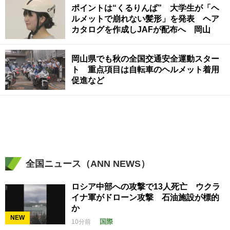
ポイントは“くるりんぱ” 大学生が「ヘ
ルメットで崩れない髪形」を発表 ヘア
カタログを作成しJAFが配布へ 岡山
岡山県でも秋の全国交通安全運動スター
ト 重点項目は自転車のヘルメット着用
促進など
全国ニュース（ANN NEWS）
ロシア中部への攻撃で13人死亡 ウクラ
イナ軍がドローン攻撃 石油施設が標的
か
NEW
国際
10分前