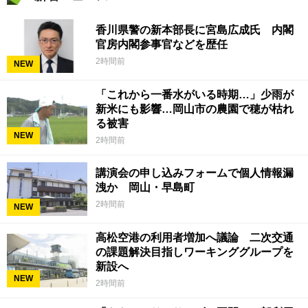
香川県警の新本部長に宮島広成氏 内閣
官房内閣参事官などを歴任
2時間前
NEW
「これから一番水がいる時期…」少雨が
新米にも影響…岡山市の農園で穂が枯れ
る被害
NEW
2時間前
講演会の申し込みフォームで個人情報漏
洩か 岡山・早島町
2時間前
NEW
高松空港の利用者増加へ議論 二次交通
の課題解決目指しワーキンググループを
新設へ
NEW
2時間前