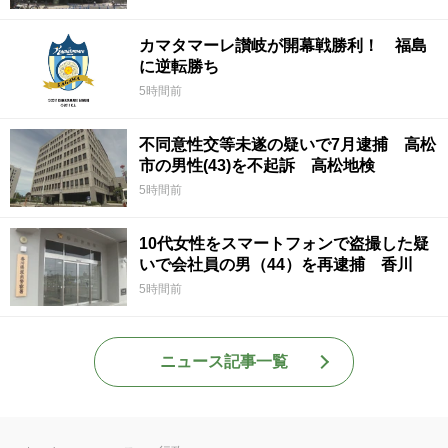
カマタマーレ讃岐が開幕戦勝利！ 福島
に逆転勝ち
5時間前
不同意性交等未遂の疑いで7月逮捕 高松
市の男性(43)を不起訴 高松地検
5時間前
10代女性をスマートフォンで盗撮した疑
いで会社員の男（44）を再逮捕 香川
5時間前
ニュース記事一覧