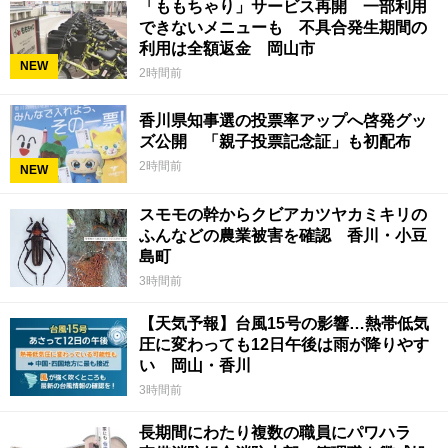
「ももちゃり」サービス再開 一部利用
できないメニューも 不具合発生期間の
利用は全額返金 岡山市
NEW
2時間前
香川県知事選の投票率アップへ啓発グッ
ズ公開 「親子投票記念証」も初配布
2時間前
NEW
スモモの幹からクビアカツヤカミキリの
ふんなどの農業被害を確認 香川・小豆
島町
3時間前
【天気予報】台風15号の影響…熱帯低気
圧に変わっても12日午後は雨が降りやす
い 岡山・香川
3時間前
長期間にわたり複数の職員にパワハラ