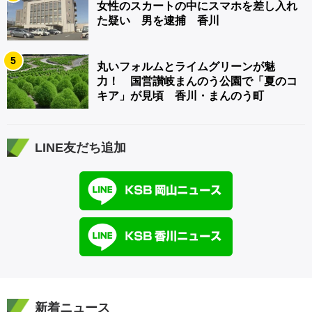
女性のスカートの中にスマホを差し入れ
た疑い 男を逮捕 香川
5
丸いフォルムとライムグリーンが魅
力！ 国営讃岐まんのう公園で「夏のコ
キア」が見頃 香川・まんのう町
LINE友だち追加
新着ニュース