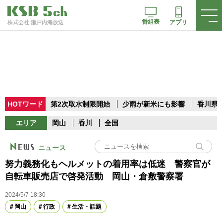
番組表
アプリ
株式会社 瀬戸内海放送
HOTワード
第2次取水制限開始
少雨が新米にも影響
香川県
エリア
岡山
香川
全国
ニュース
努力義務化もヘルメットの着用率は低迷 警察官が
自転車販売店で啓発活動 岡山・倉敷警察署
2024/5/7 18:30
岡山
行政
生活・話題