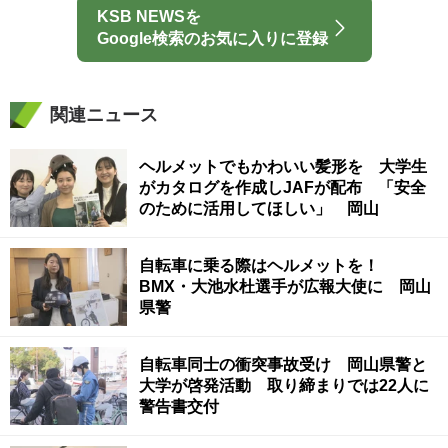
KSB NEWSを
Google検索のお気に入りに登録
関連ニュース
ヘルメットでもかわいい髪形を 大学生
がカタログを作成しJAFが配布 「安全
のために活用してほしい」 岡山
自転車に乗る際はヘルメットを！
BMX・大池水杜選手が広報大使に 岡山
県警
自転車同士の衝突事故受け 岡山県警と
大学が啓発活動 取り締まりでは22人に
警告書交付