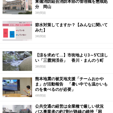
東備消防組合消防本部の管理職を懲戒処
分 岡山
3時間前
節水対策してますか？【みんなに聞いて
みた】
3時間前
【涼を求めて…】市街地より3～5℃涼し
い「三霞洞渓谷」 香川・まんのう町
3時間前
熊本地震の被災地支援「チームおかや
ま」が活動報告 「暑い中でも温かいも
のを食べるのが必要」
4時間前
公共交通の経営は全業種で厳しい状況
バス事業者の約7割が路線の維持「困