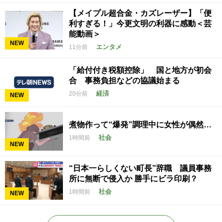
【メイプル超合金・カズレーザー】「便
利すぎる！」今更文明の利器に感動＜芸
能動画＞
NEW
エンタメ
11分前
「給付付き税額控除」 国と地方が初会
合 事務負担などの協議始まる
経済
20分前
NEW
煮物作って“爆発”調理中に女性が偶然…
社会
1時間前
NEW
“日本一らしくない町長”辞職 議員事務
所に無断で侵入か 勝手にビラ印刷？
社会
1時間前
NEW