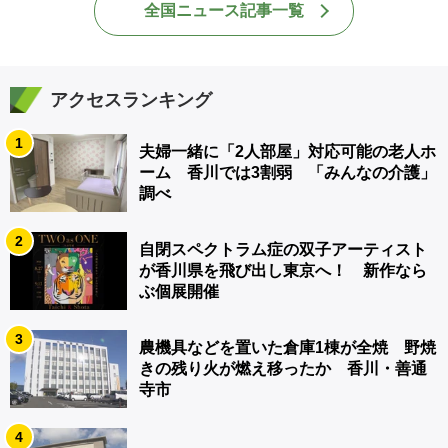
全国ニュース記事一覧
アクセスランキング
1
夫婦一緒に「2人部屋」対応可能の老人ホ
ーム 香川では3割弱 「みんなの介護」
調べ
2
自閉スペクトラム症の双子アーティスト
が香川県を飛び出し東京へ！ 新作なら
ぶ個展開催
3
農機具などを置いた倉庫1棟が全焼 野焼
きの残り火が燃え移ったか 香川・善通
寺市
4