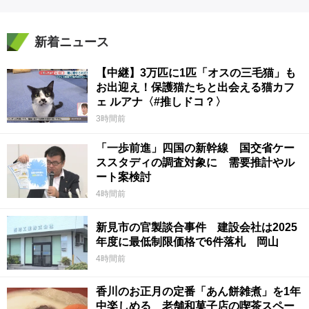
新着ニュース
【中継】3万匹に1匹「オスの三毛猫」も
お出迎え！保護猫たちと出会える猫カフ
ェ ルアナ〈#推しドコ？〉
3時間前
「一歩前進」四国の新幹線 国交省ケー
ススタディの調査対象に 需要推計やル
ート案検討
4時間前
新見市の官製談合事件 建設会社は2025
年度に最低制限価格で6件落札 岡山
4時間前
香川のお正月の定番「あん餅雑煮」を1年
中楽しめる 老舗和菓子店の喫茶スペー