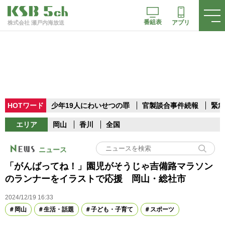
番組表
アプリ
株式会社 瀬戸内海放送
HOTワード
少年19人にわいせつの罪
官製談合事件続報
緊急
エリア
岡山
香川
全国
ニュース
「がんばってね！」園児がそうじゃ吉備路マラソン
のランナーをイラストで応援 岡山・総社市
2024/12/19 16:33
岡山
生活・話題
子ども・子育て
スポーツ