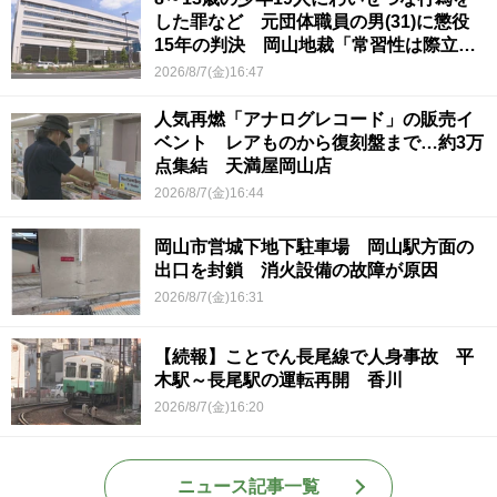
した罪など 元団体職員の男(31)に懲役
15年の判決 岡山地裁「常習性は際立っ
ていて被害結果も非常に重い」
2026/8/7(金)16:47
人気再燃「アナログレコード」の販売イ
ベント レアものから復刻盤まで…約3万
点集結 天満屋岡山店
2026/8/7(金)16:44
岡山市営城下地下駐車場 岡山駅方面の
出口を封鎖 消火設備の故障が原因
2026/8/7(金)16:31
【続報】ことでん長尾線で人身事故 平
木駅～長尾駅の運転再開 香川
2026/8/7(金)16:20
ニュース記事一覧