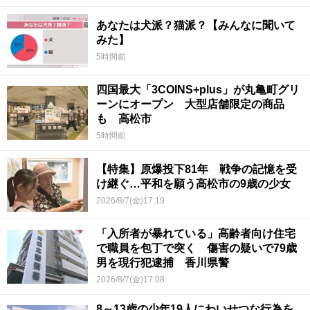
あなたは犬派？猫派？【みんなに聞いて
みた】
5時間前
四国最大「3COINS+plus」が丸亀町グリ
ーンにオープン 大型店舗限定の商品
も 高松市
5時間前
【特集】原爆投下81年 戦争の記憶を受
け継ぐ…平和を願う高松市の9歳の少女
2026/8/7(金)17:19
「入所者が暴れている」高齢者向け住宅
で職員を包丁で突く 傷害の疑いで79歳
男を現行犯逮捕 香川県警
2026/8/7(金)17:08
8～13歳の少年19人にわいせつな行為を