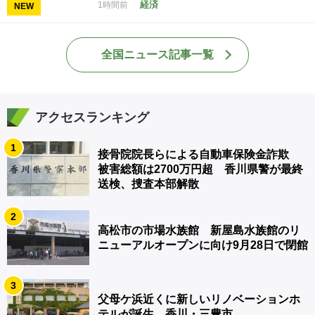
経済
1時間前
NEW
全国ニュース記事一覧
アクセスランキング
1
接骨院院長らによる自動車保険金詐欺
被害総額は2700万円超 香川県警が最終
送検、捜査本部解散
2
高松市の市場水族館 新屋島水族館のリ
ニューアルオープンに向け9月28日で閉館
3
父母ケ浜近くに新しいリノベーションホ
テルが誕生 香川・三豊市