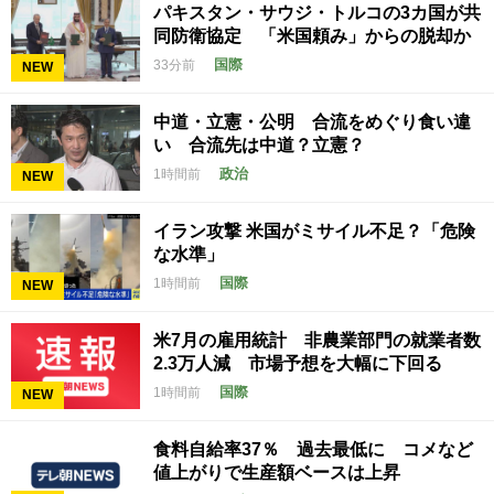
パキスタン・サウジ・トルコの3カ国が共
同防衛協定 「米国頼み」からの脱却か
国際
33分前
NEW
中道・立憲・公明 合流をめぐり食い違
い 合流先は中道？立憲？
政治
1時間前
NEW
イラン攻撃 米国がミサイル不足？「危険
な水準」
国際
1時間前
NEW
米7月の雇用統計 非農業部門の就業者数
2.3万人減 市場予想を大幅に下回る
国際
1時間前
NEW
食料自給率37％ 過去最低に コメなど
値上がりで生産額ベースは上昇