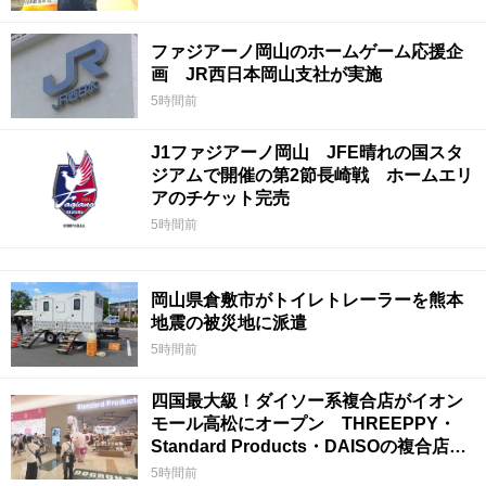
ファジアーノ岡山のホームゲーム応援企
画 JR西日本岡山支社が実施
5時間前
J1ファジアーノ岡山 JFE晴れの国スタ
ジアムで開催の第2節長崎戦 ホームエリ
アのチケット完売
5時間前
岡山県倉敷市がトイレトレーラーを熊本
地震の被災地に派遣
5時間前
四国最大級！ダイソー系複合店がイオン
モール高松にオープン THREEPPY・
Standard Products・DAISOの複合店は
香川県初
5時間前