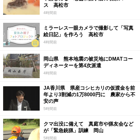
ス 高松市
4時間前
ミラーレス一眼カメラで撮影して「写真
絵日記」を作ろう 高松市
4時間前
岡山県 熊本地震の被災地にDMATコー
ディネーターを第4次派遣
4時間前
JA香川県 県産コシヒカリの仮渡金を前
年より3割減の1万8000円に 農家から不
安の声
5時間前
クマ出没に備えて 真庭市や猟友会など
が「緊急銃猟」訓練 岡山
5時間前