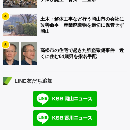
4
土木・解体工事など行う岡山市の会社に
改善命令 産業廃棄物を適切に保管せず
岡山
5
高松市の住宅で起きた強盗致傷事件 近
くに住む64歳男を指名手配
LINE友だち追加