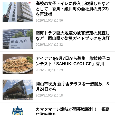
高校の女子トイレに侵入し盗撮したなど
として 香川・綾川町の会社員の男(23)
を再逮捕
2026/8/10(月)16:56
南海トラフ巨大地震の被害想定の見直し
など 岡山県が防災ガイドブックを改訂
2026/8/10(月)16:32
アイデアを9月7日から募集 讃岐餃子コ
ンテスト「SANUKI GYO1 GP」香川
2026/8/10(月)16:29
岡山市役所 新庁舎テラスを一般開放 8
月24日から
2026/8/10(月)16:18
カマタマーレ讃岐が開幕戦勝利！ 福島
に逆転勝ち