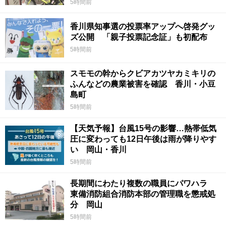
5時間前
香川県知事選の投票率アップへ啓発グッ
ズ公開 「親子投票記念証」も初配布
5時間前
スモモの幹からクビアカツヤカミキリの
ふんなどの農業被害を確認 香川・小豆
島町
5時間前
【天気予報】台風15号の影響…熱帯低気
圧に変わっても12日午後は雨が降りやす
い 岡山・香川
5時間前
長期間にわたり複数の職員にパワハラ
東備消防組合消防本部の管理職を懲戒処
分 岡山
5時間前