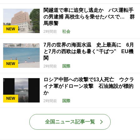
関越道で車に追突し逃走か バス運転手
の男逮捕 高校生らを乗せたバスで… 群
馬県警
NEW
社会
2時間前
7月の世界の海面水温 史上最高に 6月
と7月の西欧は最も暑く“干ばつ” EU機
関
NEW
国際
2時間前
ロシア中部への攻撃で13人死亡 ウクラ
イナ軍がドローン攻撃 石油施設が標的
か
NEW
国際
2時間前
全国ニュース記事一覧