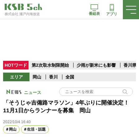
番組表
アプリ
株式会社 瀬戸内海放送
HOTワード
第2次取水制限開始
少雨が新米にも影響
香川県
エリア
岡山
香川
全国
ニュース
「そうじゃ吉備路マラソン」4年ぶりに開催決定！
11月1日からランナーを募集 岡山
2022/10/4 16:40
岡山
生活・話題