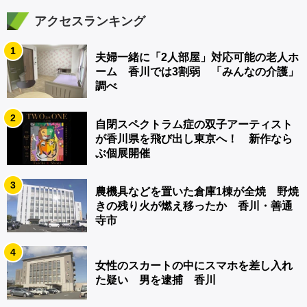
アクセスランキング
1
夫婦一緒に「2人部屋」対応可能の老人ホ
ーム 香川では3割弱 「みんなの介護」
調べ
2
自閉スペクトラム症の双子アーティスト
が香川県を飛び出し東京へ！ 新作なら
ぶ個展開催
3
農機具などを置いた倉庫1棟が全焼 野焼
きの残り火が燃え移ったか 香川・善通
寺市
4
女性のスカートの中にスマホを差し入れ
た疑い 男を逮捕 香川