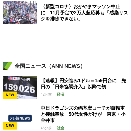
〈新型コロナ〉おかやまマラソン中止
に 11月予定で2万人超応募も「感染リス
クを排除できない」
全国ニュース（ANN NEWS）
【速報】円安進み1ドル＝159円台に 先
日の「日米協調介入」以降で初
経済
42分前
NEW
中日ドラゴンズの嶋基宏コーチが自転車
と接触事故 50代女性がけが 東京・小
金井市
NEW
社会
46分前