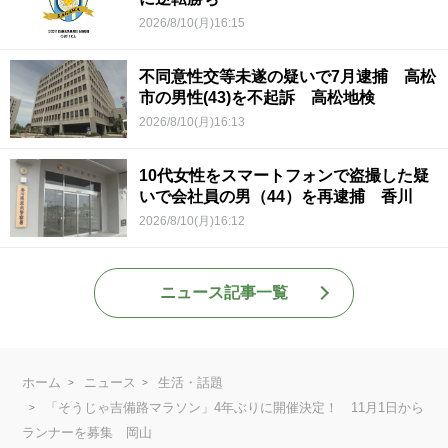
2026/8/10(月)16:15
不同意性交等未遂の疑いで7月逮捕 高松
市の男性(43)を不起訴 高松地検
2026/8/10(月)16:13
10代女性をスマートフォンで盗撮した疑
いで会社員の男（44）を再逮捕 香川
2026/8/10(月)16:12
ニュース記事一覧
ホーム
ニュース
生活・話題
「そうじゃ吉備路マラソン」4年ぶりに開催決定！ 11月1日から
ランナーを募集 岡山