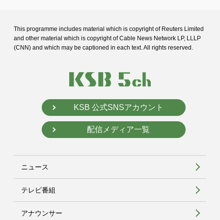
This programme includes material which is copyright of Reuters Limited
and
other material which is copyright of Cable News Network LP, LLLP
(CNN) and
which may be captioned in each text. All rights reserved.
KSB 公式SNSアカウント
配信メディア一覧
ニュース
テレビ番組
アナウンサー