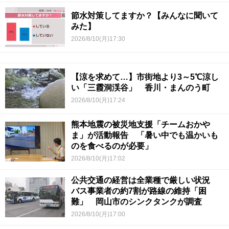
節水対策してますか？【みんなに聞いて
みた】
2026/8/10(月)17:30
【涼を求めて…】市街地より3～5℃涼し
い「三霞洞渓谷」 香川・まんのう町
2026/8/10(月)17:24
熊本地震の被災地支援「チームおかや
ま」が活動報告 「暑い中でも温かいも
のを食べるのが必要」
2026/8/10(月)17:02
公共交通の経営は全業種で厳しい状況
バス事業者の約7割が路線の維持「困
難」 岡山市のシンクタンクが調査
2026/8/10(月)17:00