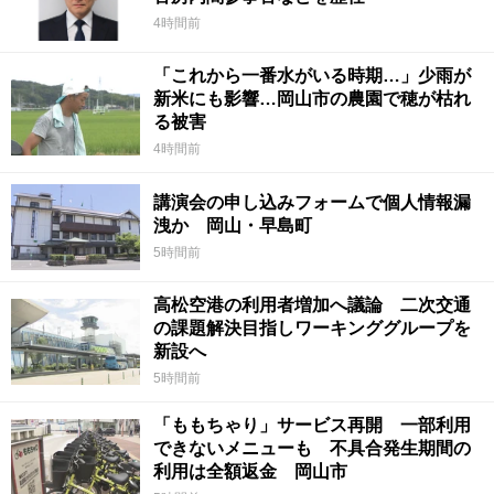
4時間前
「これから一番水がいる時期…」少雨が
新米にも影響…岡山市の農園で穂が枯れ
る被害
4時間前
講演会の申し込みフォームで個人情報漏
洩か 岡山・早島町
5時間前
高松空港の利用者増加へ議論 二次交通
の課題解決目指しワーキンググループを
新設へ
5時間前
「ももちゃり」サービス再開 一部利用
できないメニューも 不具合発生期間の
利用は全額返金 岡山市