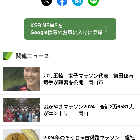
KSB NEWSを
Google検索のお気に入りに登録
関連ニュース
パリ五輪 女子マラソン代表 前田穂南
選手が練習を公開 岡山市
おかやまマラソン2024 合計2万6581人
がエントリー 岡山
2024年のそうじゃ吉備路マラソン 総社