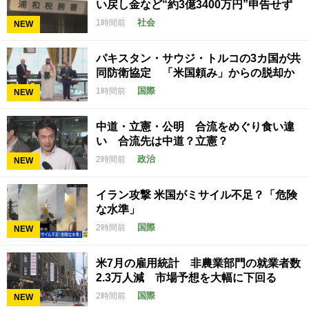
い戻し金など“約3億3400万円”申告せず
社会
1時間前
NEW
パキスタン・サウジ・トルコの3カ国が共
同防衛協定 「米国頼み」からの脱却か
国際
1時間前
NEW
中道・立憲・公明 合流をめぐり食い違
い 合流先は中道？立憲？
政治
2時間前
NEW
イラン攻撃 米国がミサイル不足？「危険
な水準」
国際
2時間前
NEW
米7月の雇用統計 非農業部門の就業者数
2.3万人減 市場予想を大幅に下回る
国際
2時間前
NEW