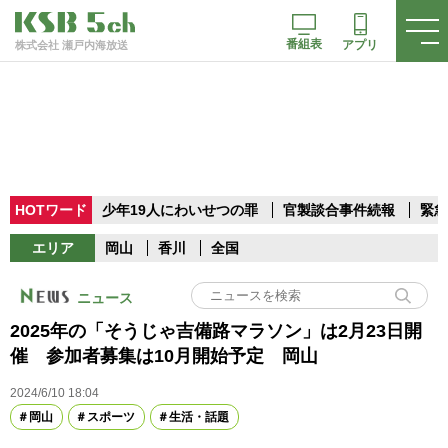
番組表
アプリ
株式会社 瀬戸内海放送
HOTワード
少年19人にわいせつの罪
官製談合事件続報
緊急
エリア
岡山
香川
全国
ニュース
2025年の「そうじゃ吉備路マラソン」は2月23日開
催 参加者募集は10月開始予定 岡山
2024/6/10 18:04
岡山
スポーツ
生活・話題