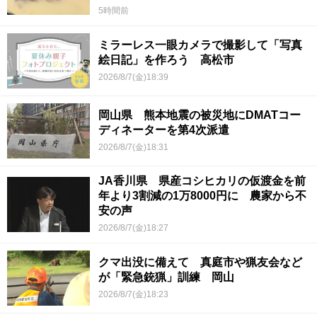
5時間前
ミラーレス一眼カメラで撮影して「写真
絵日記」を作ろう 高松市
2026/8/7(金)18:39
岡山県 熊本地震の被災地にDMATコー
ディネーターを第4次派遣
2026/8/7(金)18:31
JA香川県 県産コシヒカリの仮渡金を前
年より3割減の1万8000円に 農家から不
安の声
2026/8/7(金)18:27
クマ出没に備えて 真庭市や猟友会など
が「緊急銃猟」訓練 岡山
2026/8/7(金)18:23