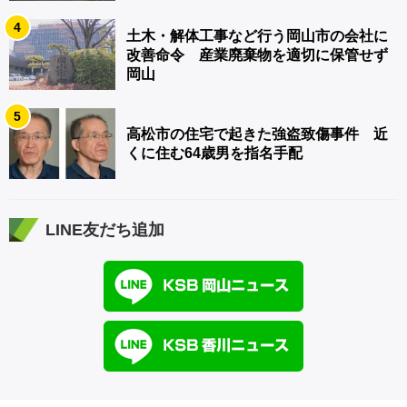
4
土木・解体工事など行う岡山市の会社に
改善命令 産業廃棄物を適切に保管せず
岡山
5
高松市の住宅で起きた強盗致傷事件 近
くに住む64歳男を指名手配
LINE友だち追加