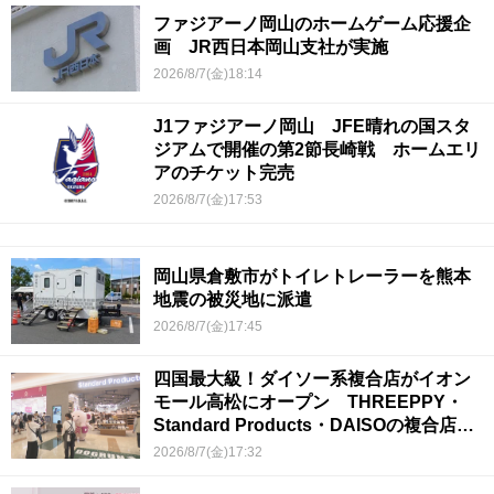
ファジアーノ岡山のホームゲーム応援企
画 JR西日本岡山支社が実施
2026/8/7(金)18:14
J1ファジアーノ岡山 JFE晴れの国スタ
ジアムで開催の第2節長崎戦 ホームエリ
アのチケット完売
2026/8/7(金)17:53
岡山県倉敷市がトイレトレーラーを熊本
地震の被災地に派遣
2026/8/7(金)17:45
四国最大級！ダイソー系複合店がイオン
モール高松にオープン THREEPPY・
Standard Products・DAISOの複合店は
香川県初
2026/8/7(金)17:32