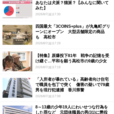
あなたは犬派？猫派？【みんなに聞いて
みた】
2026/8/7(金)17:30
四国最大「3COINS+plus」が丸亀町グリ
ーンにオープン 大型店舗限定の商品
も 高松市
2026/8/7(金)17:29
【特集】原爆投下81年 戦争の記憶を受
け継ぐ…平和を願う高松市の9歳の少女
2026/8/7(金)17:19
「入所者が暴れている」高齢者向け住宅
で職員を包丁で突く 傷害の疑いで79歳
男を現行犯逮捕 香川県警
2026/8/7(金)17:08
8～13歳の少年19人にわいせつな行為を
した罪など 元団体職員の男(31)に懲役