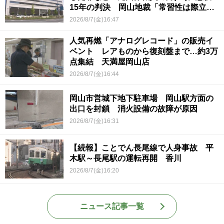
15年の判決 岡山地裁「常習性は際立っ
ていて被害結果も非常に重い」
2026/8/7(金)16:47
人気再燃「アナログレコード」の販売イ
ベント レアものから復刻盤まで…約3万
点集結 天満屋岡山店
2026/8/7(金)16:44
岡山市営城下地下駐車場 岡山駅方面の
出口を封鎖 消火設備の故障が原因
2026/8/7(金)16:31
【続報】ことでん長尾線で人身事故 平
木駅～長尾駅の運転再開 香川
2026/8/7(金)16:20
ニュース記事一覧