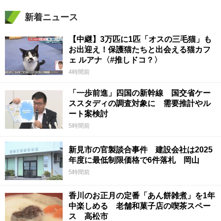
新着ニュース
【中継】3万匹に1匹「オスの三毛猫」も
お出迎え！保護猫たちと出会える猫カフ
ェ ルアナ〈#推しドコ？〉
4時間前
「一歩前進」四国の新幹線 国交省ケー
ススタディの調査対象に 需要推計やル
ート案検討
5時間前
新見市の官製談合事件 建設会社は2025
年度に最低制限価格で6件落札 岡山
5時間前
香川のお正月の定番「あん餅雑煮」を1年
中楽しめる 老舗和菓子店の喫茶スペー
ス 高松市