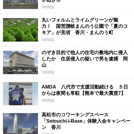
3時間前
丸いフォルムとライムグリーンが魅
力！ 国営讃岐まんのう公園で「夏のコ
キア」が見頃 香川・まんのう町
3時間前
のぞき目的で他人の住宅の敷地内に侵入
したか 住居侵入の疑いで男を逮捕 岡
山
3時間前
AMDA 八代市で支援活動続ける ５日
からは夜間も常駐【熊本で最大震度7】
4時間前
高松市のコワーキングスペース
「Setouchi-i-Base」体験入会キャンペー
ン 香川