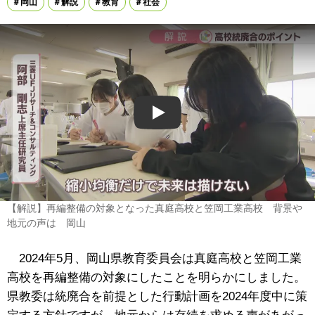
岡山
解説
教育
社会
Play
【解説】再編整備の対象となった真庭高校と笠岡工業高校 背景や
地元の声は 岡山
2024年5月、岡山県教育委員会は真庭高校と笠岡工業
高校を再編整備の対象にしたことを明らかにしました。
県教委は統廃合を前提とした行動計画を2024年度中に策