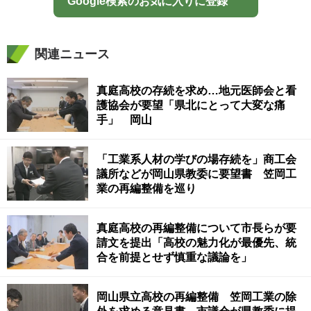
Google検索のお気に入りに登録
関連ニュース
真庭高校の存続を求め…地元医師会と看
護協会が要望「県北にとって大変な痛
手」 岡山
「工業系人材の学びの場存続を」商工会
議所などが岡山県教委に要望書 笠岡工
業の再編整備を巡り
真庭高校の再編整備について市長らが要
請文を提出「高校の魅力化が最優先、統
合を前提とせず慎重な議論を」
岡山県立高校の再編整備 笠岡工業の除