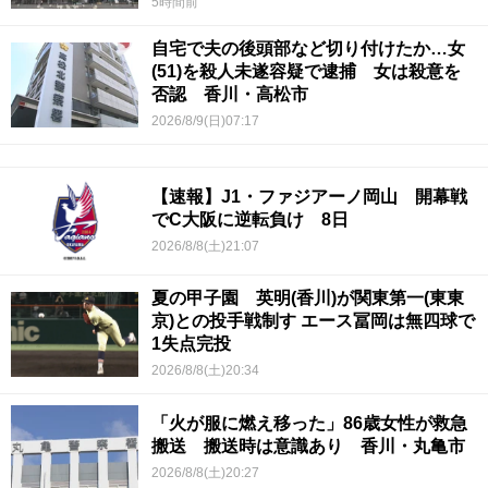
5時間前
自宅で夫の後頭部など切り付けたか…女
(51)を殺人未遂容疑で逮捕 女は殺意を
否認 香川・高松市
2026/8/9(日)07:17
【速報】J1・ファジアーノ岡山 開幕戦
でC大阪に逆転負け 8日
2026/8/8(土)21:07
夏の甲子園 英明(香川)が関東第一(東東
京)との投手戦制す エース冨岡は無四球で
1失点完投
2026/8/8(土)20:34
「火が服に燃え移った」86歳女性が救急
搬送 搬送時は意識あり 香川・丸亀市
2026/8/8(土)20:27