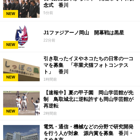
念式 香川
5分前
NEW
J1ファジアーノ岡山 開幕戦は黒星
22分前
NEW
引き取ったイヌやネコたちの日常の一コ
マを募集 「卒業犬猫フォトコンテス
ト」 香川
NEW
1時間前
【速報中】夏の甲子園 岡山学芸館が先
制 鳥取城北に逆転許すも岡山学芸館が
再逆転
NEW
2時間前
電気・通信・機械などの分野で研究開発
を行う人が対象 源内賞を募集 香川・
さぬき市