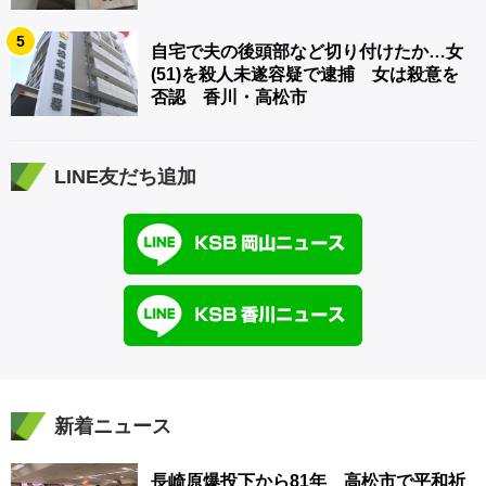
5
自宅で夫の後頭部など切り付けたか…女
(51)を殺人未遂容疑で逮捕 女は殺意を
否認 香川・高松市
LINE友だち追加
新着ニュース
長崎原爆投下から81年 高松市で平和祈