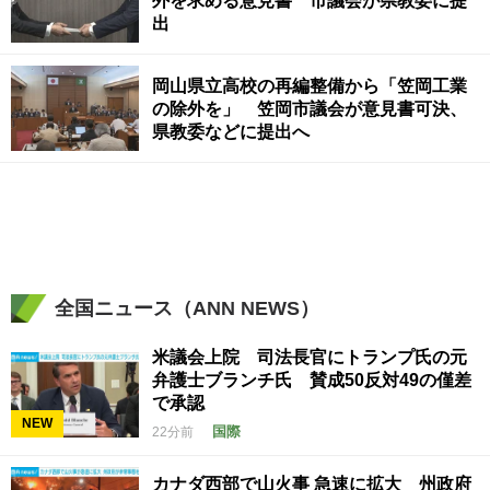
外を求める意見書 市議会が県教委に提
出
岡山県立高校の再編整備から「笠岡工業
の除外を」 笠岡市議会が意見書可決、
県教委などに提出へ
全国ニュース（ANN NEWS）
米議会上院 司法長官にトランプ氏の元
弁護士ブランチ氏 賛成50反対49の僅差
で承認
NEW
国際
22分前
カナダ西部で山火事 急速に拡大 州政府