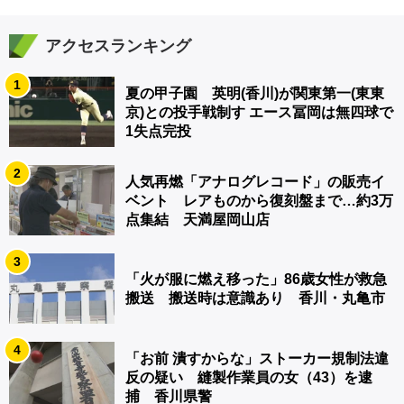
アクセスランキング
1
夏の甲子園 英明(香川)が関東第一(東東
京)との投手戦制す エース冨岡は無四球で
1失点完投
2
人気再燃「アナログレコード」の販売イ
ベント レアものから復刻盤まで…約3万
点集結 天満屋岡山店
3
「火が服に燃え移った」86歳女性が救急
搬送 搬送時は意識あり 香川・丸亀市
4
「お前 潰すからな」ストーカー規制法違
反の疑い 縫製作業員の女（43）を逮
捕 香川県警