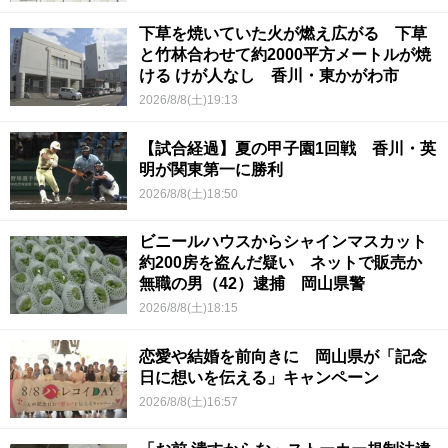
下草を焼いていた火が燃え広がる 下草
と竹林合わせて約2000平方メートルが焼
ける けが人なし 香川・東かがわ市
2026/8/8(土)19:13
【試合経過】夏の甲子園1回戦 香川・英
明が関東第一に勝利
2026/8/8(土)18:50
ビニールハウスからシャインマスカット
約200房を盗んだ疑い ネットで販売か
無職の男（42）逮捕 岡山県警
2026/8/8(土)18:15
恋愛や結婚を前向きに 岡山県が「記念
日に想いを伝える」キャンペーン
2026/8/8(土)16:57