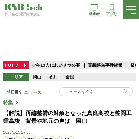
番組表
アプリ
株式会社 瀬戸内海放送
HOTワード
少年19人にわいせつの罪
官製談合事件続報
緊急
エリア
岡山
香川
全国
ニュース
特集
【解説】再編整備の対象となった真庭高校と笠岡工
業高校 背景や地元の声は 岡山
2025/1/15 17:35