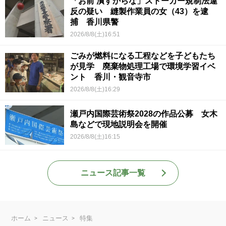
「お前 潰すからな」ストーカー規制法違
反の疑い 縫製作業員の女（43）を逮
捕 香川県警
2026/8/8(土)16:51
ごみが燃料になる工程などを子どもたち
が見学 廃棄物処理工場で環境学習イベ
ント 香川・観音寺市
2026/8/8(土)16:29
瀬戸内国際芸術祭2028の作品公募 女木
島などで現地説明会を開催
2026/8/8(土)16:15
ニュース記事一覧
ホーム
ニュース
特集