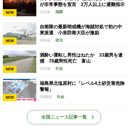
が非常事態を宣言 2万人以上に避難指示
国際
31分前
NEW
自衛隊の最新哨戒機が海賊対処で初の中
東派遣 小泉防衛大臣が激励
政治
48分前
NEW
酒酔い運転し男性はねたか 33歳男を逮
捕 78歳男性死亡 富山
社会
52分前
NEW
福島県北塩原村に「レベル4土砂災害危険
警報」
社会
1時間前
NEW
全国ニュース記事一覧