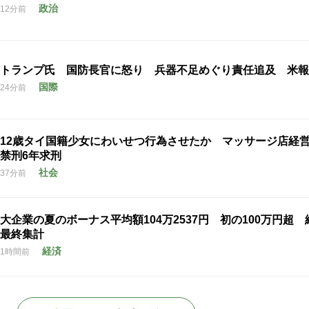
政治
12分前
トランプ氏 国防長官に怒り 兵器不足めぐり責任追及 米報
国際
24分前
12歳タイ国籍少女にわいせつ行為させたか マッサージ店経
禁刑6年求刑
社会
37分前
大企業の夏のボーナス平均額104万2537円 初の100万円超 
最終集計
経済
1時間前