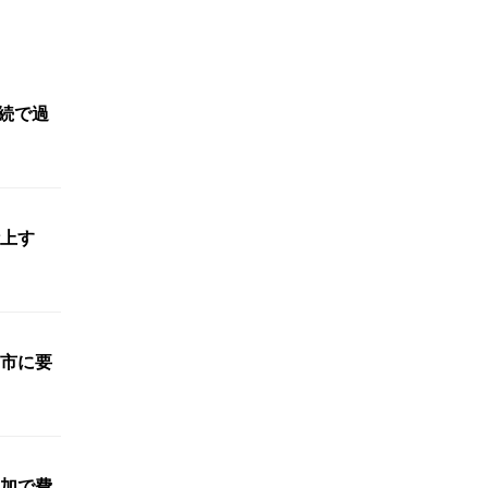
連続で過
上す
市に要
加で費