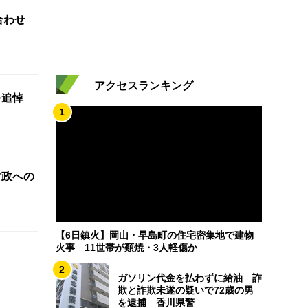
合わせ
アクセスランキング
を追悼
1
財政への
【6日鎮火】岡山・早島町の住宅密集地で建物
火事 11世帯が類焼・3人軽傷か
2
ガソリン代金を払わずに給油 詐
欺と詐欺未遂の疑いで72歳の男
を逮捕 香川県警