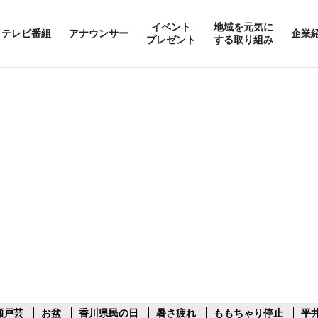
イベント
地域を元気に
テレビ番組
アナウンサー
企業
プレゼント
する取り組み
瀬戸芸
お盆
香川県民の日
暑さ疲れ
ももちゃり停止
平