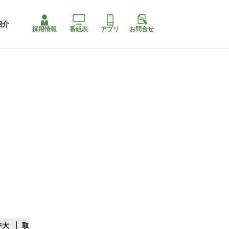
紹介
採用情報
番組表
アプリ
お問合せ
井大
取水制限