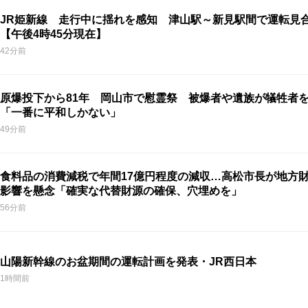
JR姫新線 走行中に揺れを感知 津山駅～新見駅間で運転見
【午後4時45分現在】
42分前
原爆投下から81年 岡山市で慰霊祭 被爆者や遺族が犠牲者
「一番に平和しかない」
49分前
食料品の消費減税で年間17億円程度の減収…高松市長が地方
影響を懸念「確実な代替財源の確保、穴埋めを」
56分前
山陽新幹線のお盆期間の運転計画を発表・JR西日本
1時間前