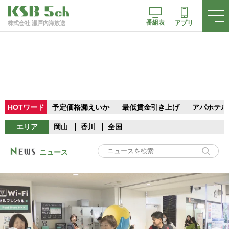
番組表
アプリ
株式会社 瀬戸内海放送
HOTワード
予定価格漏えいか
最低賃金引き上げ
アパホテル
エリア
岡山
香川
全国
ニュース