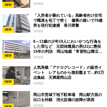
1時間前
NEW
「入所者が暴れている」高齢者向け住宅
で職員を包丁で突く 傷害の疑いで79歳
男を現行犯逮捕 香川県警
NEW
1時間前
8～13歳の少年19人にわいせつな行為を
した罪など 元団体職員の男(31)に懲役
15年の判決 岡山地裁「常習性は際立っ
NEW
ていて被害結果も非常に重い」
2時間前
人気再燃「アナログレコード」の販売イ
ベント レアものから復刻盤まで…約3万
点集結 天満屋岡山店
NEW
2時間前
岡山市営城下地下駐車場 岡山駅方面の
出口を封鎖 消火設備の故障が原因
2時間前
NEW