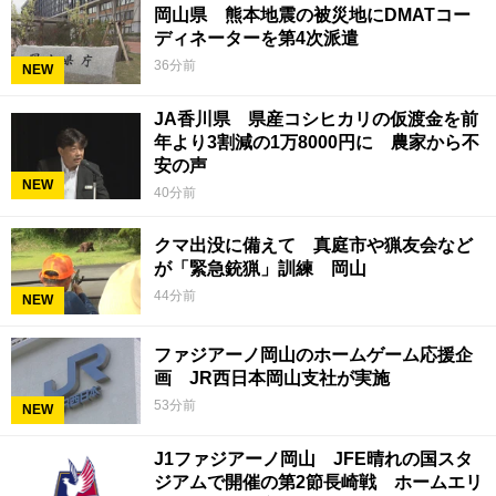
岡山県 熊本地震の被災地にDMATコー
ディネーターを第4次派遣
36分前
NEW
JA香川県 県産コシヒカリの仮渡金を前
年より3割減の1万8000円に 農家から不
安の声
NEW
40分前
クマ出没に備えて 真庭市や猟友会など
が「緊急銃猟」訓練 岡山
44分前
NEW
ファジアーノ岡山のホームゲーム応援企
画 JR西日本岡山支社が実施
53分前
NEW
J1ファジアーノ岡山 JFE晴れの国スタ
ジアムで開催の第2節長崎戦 ホームエリ