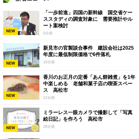
「一歩前進」四国の新幹線 国交省ケー
ススタディの調査対象に 需要推計やル
ート案検討
NEW
5分前
新見市の官製談合事件 建設会社は2025
年度に最低制限価格で6件落札
10分前
NEW
香川のお正月の定番「あん餅雑煮」を1年
中楽しめる 老舗和菓子店の喫茶スペー
ス 高松市
NEW
22分前
ミラーレス一眼カメラで撮影して「写真
絵日記」を作ろう 高松市
28分前
NEW