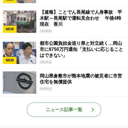
【速報】ことでん長尾線で人身事故 平
木駅～長尾駅で運転見合わせ 午後4時
現在 香川
NEW
2時間前
都市公園負担金巡り県と対立続く…岡山
市に8750万円通知「支払いに応じること
はできない」
NEW
2時間前
岡山県倉敷市が熊本地震の被災者に市営
住宅を無償提供
3時間前
ニュース記事一覧