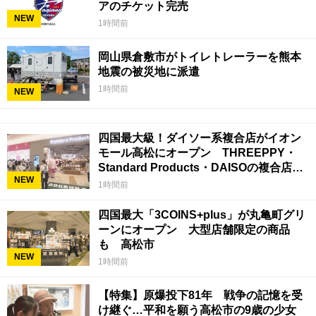
アのチケット完売
NEW
1時間前
岡山県倉敷市がトイレトレーラーを熊本
地震の被災地に派遣
1時間前
NEW
四国最大級！ダイソー系複合店がイオン
モール高松にオープン THREEPPY・
Standard Products・DAISOの複合店は
NEW
香川県初
1時間前
四国最大「3COINS+plus」が丸亀町グリ
ーンにオープン 大型店舗限定の商品
も 高松市
NEW
1時間前
【特集】原爆投下81年 戦争の記憶を受
け継ぐ…平和を願う高松市の9歳の少女