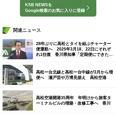
KSB NEWSを
Google検索のお気に入りに登録
関連ニュース
28年ぶりに高松とタイを結ぶチャーター
便運航へ 2025年3月18、22日にそれぞ
れ1往復 香川県知事「定期便にできた
ら」
高松ー台北線と高松ー台中線が3月から増
便へ 瀬戸芸や万博見据え 高松空港
高松空港開港35周年 年明けから旅客タ
ーミナルビルの増築・改修工事へ 香川