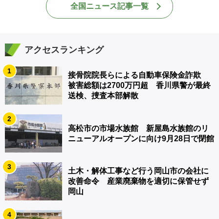
全国ニュース記事一覧
アクセスランキング
1
接骨院院長らによる自動車保険金詐欺
被害総額は2700万円超 香川県警が最終
送検、捜査本部解散
2
高松市の市場水族館 新屋島水族館のリ
ニューアルオープンに向け9月28日で閉館
3
土木・解体工事など行う岡山市の会社に
改善命令 産業廃棄物を適切に保管せず
岡山
4