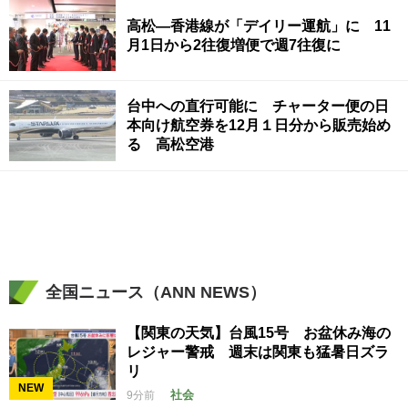
高松―香港線が「デイリー運航」に 11
月1日から2往復増便で週7往復に
台中への直行可能に チャーター便の日
本向け航空券を12月１日分から販売始め
る 高松空港
全国ニュース（ANN NEWS）
【関東の天気】台風15号 お盆休み海の
レジャー警戒 週末は関東も猛暑日ズラ
リ
NEW
社会
9分前