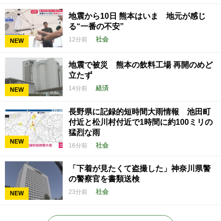
地震から10日 熊本はいま 地元が感じ
る“一番の不安”
社会
12分前
NEW
地震で被災 熊本の飲料工場 再開のめど
立たず
経済
14分前
NEW
長野県に記録的短時間大雨情報 池田町
付近と松川村付近で1時間に約100ミリの
猛烈な雨
NEW
社会
16分前
「下着が見たくて盗撮した」神奈川県警
の警察官を書類送検
社会
23分前
NEW